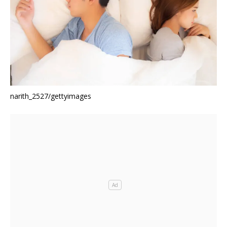
narith_2527/gettyimages