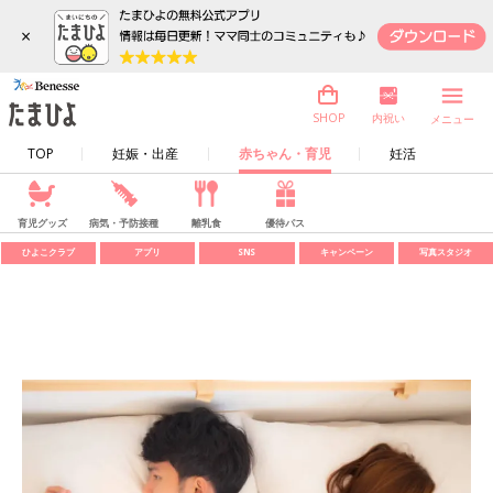
×
内祝い
SHOP
メニュー
TOP
妊娠・出産
赤ちゃん・育児
妊活
育児グッズ
病気・予防接種
離乳食
優待パス
ひよこクラブ
アプリ
SNS
キャンペーン
写真スタジオ