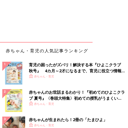
赤ちゃん・育児の人気記事ランキング
育児の困ったがズバリ！解決する本『ひよこクラブ
秋号』 4カ月～2才になるまで、育児に役立つ情報が
いっぱい！
赤ちゃん・育児
赤ちゃんのお世話まるわかり！『初めてのひよこクラ
ブ 夏号』〈巻頭大特集〉初めての授乳がうまくい
く！ おっぱい・ミルクの基本と夏のトラブル 解決テ
赤ちゃん・育児
ク
赤ちゃんが生まれたら！2冊の「たまひよ」
赤ちゃん・育児