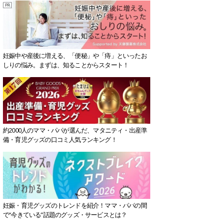
妊娠中や産後に増える、「便秘」や「痔」といったお
しりの悩み。まずは、知ることからスタート！
約2000人のママ・パパが選んだ、マタニティ・出産準
備・育児グッズの口コミ人気ランキング！
妊娠・育児グッズのトレンドを紹介！ママ・パパの間
で“今きている”話題のグッズ・サービスとは？