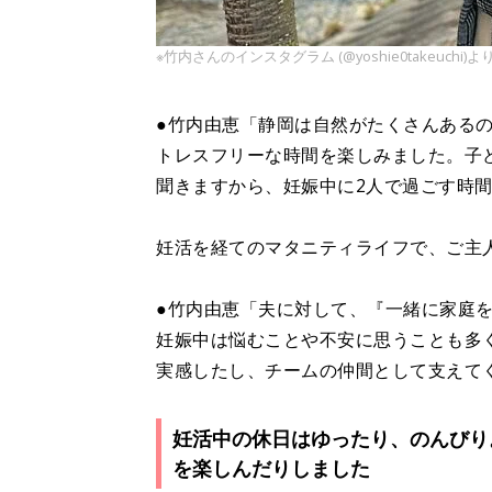
※竹内さんのインスタグラム (@yoshie0takeuchi)よ
●竹内由恵「静岡は自然がたくさんある
トレスフリーな時間を楽しみました。子
聞きますから、妊娠中に2人で過ごす時
妊活を経てのマタニティライフで、ご主
●竹内由恵「夫に対して、『一緒に家庭
妊娠中は悩むことや不安に思うことも多
実感したし、チームの仲間として支えて
妊活中の休日はゆったり、のんびり
を楽しんだりしました