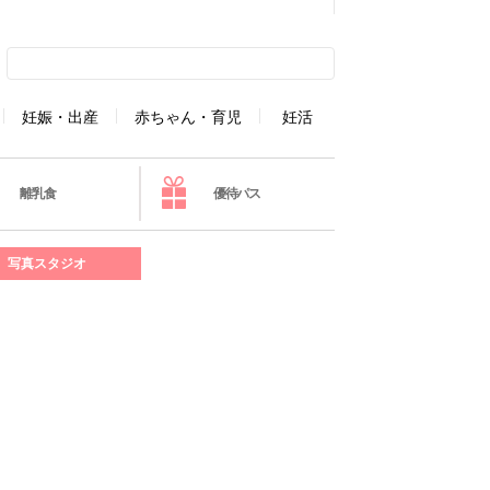
妊娠・出産
赤ちゃん・育児
妊活
離乳食
優待パス
写真スタジオ