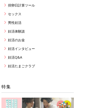
排卵日計算ツール
セックス
男性妊活
妊活体験談
妊活のお金
妊活インタビュー
妊活Q&A
妊活たまごクラブ
特集