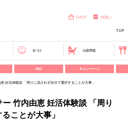
SHOP
内祝い
TOP
き
名づけ
出産準備
SNS
キャンペーン
由恵 妊活体験談 「周りに流されず自分で選択することが大事」
ー 竹内由恵 妊活体験談 「周り
することが大事」