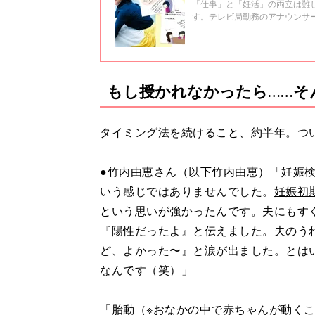
「仕事」と「妊活」の両立は難
す。テレビ局勤務のアナウンサ
のでしょうか。 竹内由恵さん
ついて当時どのように向き合っ
もし授かれなかったら……そ
タイミング法を続けること、約半年。つ
●竹内由恵さん（以下竹内由恵）「妊娠
いう感じではありませんでした。
妊娠初
という思いが強かったんです。夫にもす
『陽性だったよ』と伝えました。夫のう
ど、よかった〜』と涙が出ました。とは
なんです（笑）」
「胎動（※おなかの中で赤ちゃんが動く