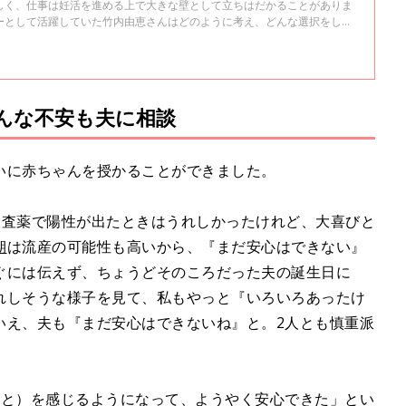
しく、仕事は妊活を進める上で大きな壁として立ちはだかることがありま
ーとして活躍していた竹内由恵さんはどのように考え、どんな選択をした
の妊活振り返りインタビュー＜前編＞は、「結婚、退職、そして妊活。」に
たのか、妊活たまごクラブがお聞きしました。
んな不安も夫に相談
いに赤ちゃんを授かることができました。
検査薬で陽性が出たときはうれしかったけれど、大喜びと
期
は流産の可能性も高いから、『まだ安心はできない』
ぐには伝えず、ちょうどそのころだった夫の誕生日に
れしそうな様子を見て、私もやっと『いろいろあったけ
いえ、夫も『まだ安心はできないね』と。2人とも慎重派
こと）を感じるようになって、ようやく安心できた」とい