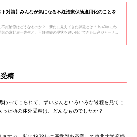
スト対談】みんなが気になる不妊治療保険適用化のことを
不妊治療はどうなるのか？ 新たに見えてきた課題とは？ 約40年にわ
医師の京野廣一先生と、不妊治療の現状を追い続けてきた出産ジャーナリ
した。
外受精
に携わってこられて、ずいぶんといろいろな過程を見てこ
入った頃の体外受精は、どんなものでしたか？
ますね。私は1978年に医学部を卒業して東北大学
産婦