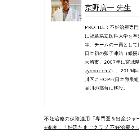
京野廣一 先生
PROFILE：不妊治療
に福島県立医科大学を卒
年、チームの一員として
日本初の卵子凍結（緩慢
大崎市、2007年に宮城
kyono.com/
）、2019
川区にHOPE(日本卵巣
品川の高台に移設。
不妊治療の保険適用「専門医＆出産ジャー
※参考：「妊活たまごクラブ 不妊治療クリニ