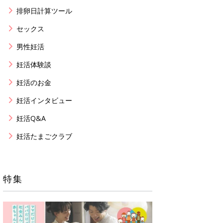
排卵日計算ツール
セックス
男性妊活
妊活体験談
妊活のお金
妊活インタビュー
妊活Q&A
妊活たまごクラブ
特集