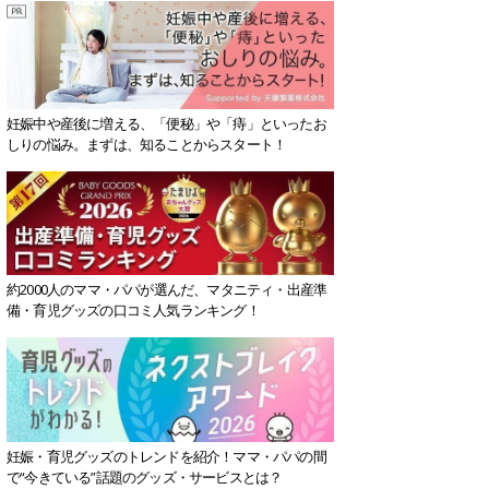
妊娠中や産後に増える、「便秘」や「痔」といったお
しりの悩み。まずは、知ることからスタート！
約2000人のママ・パパが選んだ、マタニティ・出産準
備・育児グッズの口コミ人気ランキング！
妊娠・育児グッズのトレンドを紹介！ママ・パパの間
で“今きている”話題のグッズ・サービスとは？