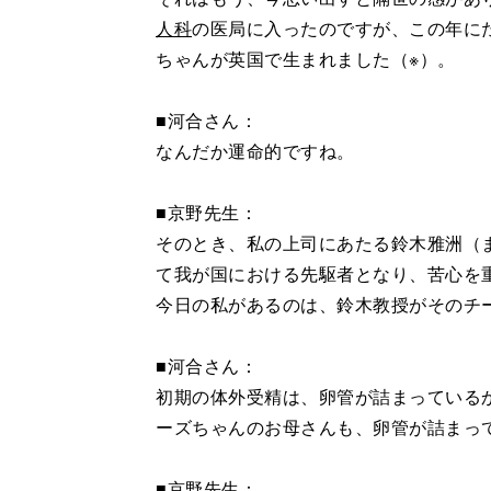
人科
の医局に入ったのですが、この年に
ちゃんが英国で生まれました（※）。
■河合さん：
なんだか運命的ですね。
■京野先生：
そのとき、私の上司にあたる鈴木雅洲（
て我が国における先駆者となり、苦心を重
今日の私があるのは、鈴木教授がそのチ
■河合さん：
初期の体外受精は、卵管が詰まっている
ーズちゃんのお母さんも、卵管が詰まっ
■京野先生：