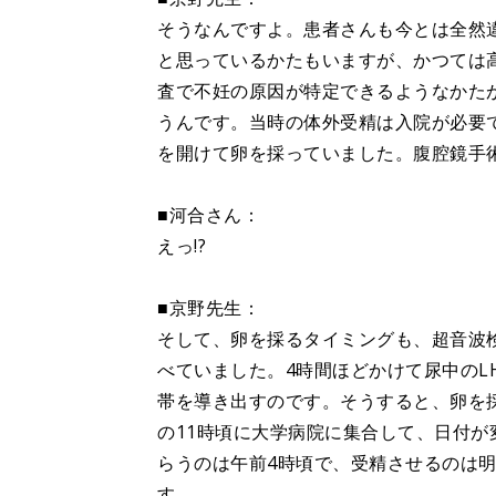
そうなんですよ。患者さんも今とは全然
と思っているかたもいますが、かつては
査で不妊の原因が特定できるようなかた
うんです。当時の体外受精は入院が必要
を開けて卵を採っていました。腹腔鏡手
■河合さん：
えっ!?
■京野先生：
そして、卵を採るタイミングも、超音波
べていました。4時間ほどかけて尿中のL
帯を導き出すのです。そうすると、卵を
の11時頃に大学病院に集合して、日付
らうのは午前4時頃で、受精させるのは
す。