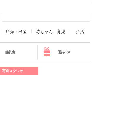
妊娠・出産
赤ちゃん・育児
妊活
離乳食
優待パス
写真スタジオ