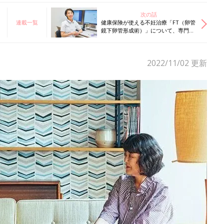
次の話
連載一覧
健康保険が使える不妊治療「FT（卵管
鏡下卵管形成術）」について、専門医
に聞いてみた
2022/11/02
更新