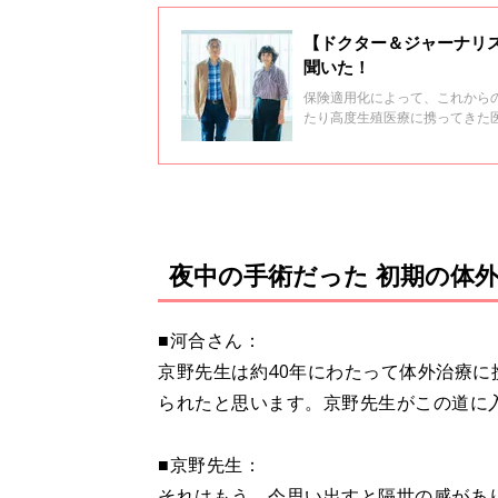
【ドクター＆ジャーナリ
聞いた！
保険適用化によって、これからの
たり高度生殖医療に携ってきた
ストの河合蘭さんが語り合いま
夜中の手術だった 初期の体
■河合さん：
京野先生は約40年にわたって体外治療
られたと思います。京野先生がこの道に
■京野先生：
それはもう、今思い出すと隔世の感があり