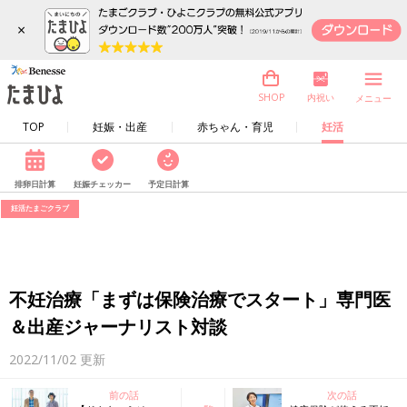
×
内祝い
SHOP
メニュー
TOP
妊娠・出産
赤ちゃん・育児
妊活
排卵日計算
妊娠チェッカー
予定日計算
妊活たまごクラブ
不妊治療「まずは保険治療でスタート」専門医
＆出産ジャーナリスト対談
2022/11/02
更新
前の話
次の話