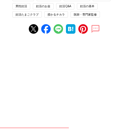
監修の先生
男性妊活
妊活のお金
妊活Q&A
妊活の基本
京野廣一 先生
妊活たまごクラブ
授かるチカラ
医師・専門家監修
PROFILE：不妊治療専門クリニック「京野アー
トクリニック」理事長。1978年に福島県立医科
大学を卒業し、東北大学医学部産科学婦人科学
教室に入局。1983年、チームの一員として日本
初の体外受精による妊娠・出産に成功。2001年
には日本初の卵子凍結（緩慢凍結法）による妊
娠・出産に成功した。1995年に宮城県大崎市、
2007年に宮城県仙台市、2012年に東京都港区
高輪（
https://ivf-kyono.com/
）、2019年に岩
手県盛岡市にクリニックを開院。 2016年、東
京都品川区にHOPE(日本卵巣組織凍結センター)
を開設し、2020年、より安全な同区北品川の高
台に移設。
不妊治療の保険適用「専門医＆出産ジャーナリスト対談」 #2
※参考：「妊活たまごクラブ 不妊治療クリニック受診ガイド
2022-2023」