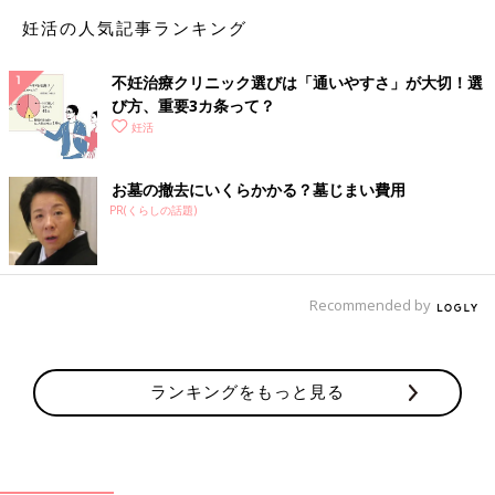
妊活の人気記事ランキング
【ドクター＆ジャーナリスト対談】みん
なが気になる不妊治療保険適用化のこと
不妊治療クリニック選びは「通いやすさ」が大切！選
を聞いた！
保険適用化によって、これからの不妊治療はど
び方、重要3カ条って？
うなるのか？ 新たに見えてきた課題とは？ 約
妊活
40年にわたり高度生殖医療に携ってきた医師の
京野廣一先生と、不妊治療の現状を追い続けて
きた出産ジャーナリストの河合蘭さんが語り合
お墓の撤去にいくらかかる？墓じまい費用
いました。
PR(くらしの話題)
夜中の手術だった 初期の体外受精
■河合さん：
Recommended by
京野先生は約40年にわたって体外治療に携わってこられて、ずい
ぶんといろいろな過程を見てこられたと思います。京野先生がこ
の道に入った頃の体外受精は、どんなものでしたか？
ランキングをもっと見る
■京野先生：
それはもう、今思い出すと隔世の感がありますね。私は1978年
に医学部を卒業して東北大学
産婦人科
の医局に入ったのですが、
この年にたまたま、体外受精による第1号のベビーであるルイー