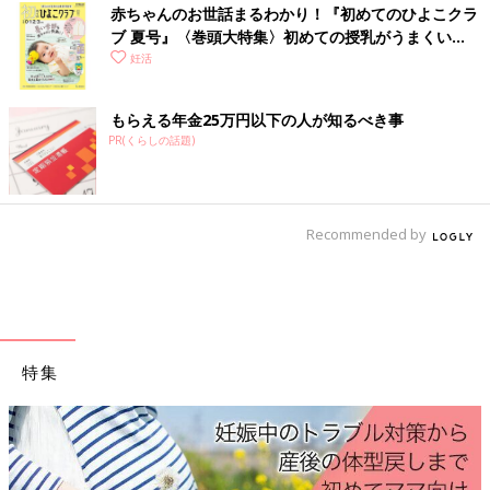
つては高齢で妊娠しようとする人はほとんどいなかったし、検査
赤ちゃんのお世話まるわかり！『初めてのひよこクラ
で不妊の原因が特定できるようなかたがほとんどでした。そし
ブ 夏号』〈巻頭大特集〉初めての授乳がうまくい
て、当時と今では技術も全然違うんです。当時の体外受精は入院
く！ おっぱい・ミルクの基本と夏のトラブル 解決テ
妊活
が必要でした。全身麻酔をして、腟からではなく、おなかに穴を
ク
開けて卵を採っていました。腹腔鏡手術だったのです。
もらえる年金25万円以下の人が知るべき事
PR(くらしの話題)
■河合さん：
えっ!?
■京野先生：
Recommended by
そして、卵を採るタイミングも、超音波検査で卵巣を見る技術は
まだなかったので、尿検査で調べていました。4時間ほどかけて
尿中のLH（黄体化ホルモン）を調べ、卵を採るのに最適な時間
帯を導き出すのです。そうすると、卵を採るのはたいてい夜中に
なります。だから私たちは夜中の11時頃に大学病院に集合して、
日付が変わる頃に手術を始めていました。夫に精子を採ってもら
特集
うのは午前4時頃で、受精させるのは明け方6時くらい。体外受精
は、夜中の仕事だったんです。
■河合さん：