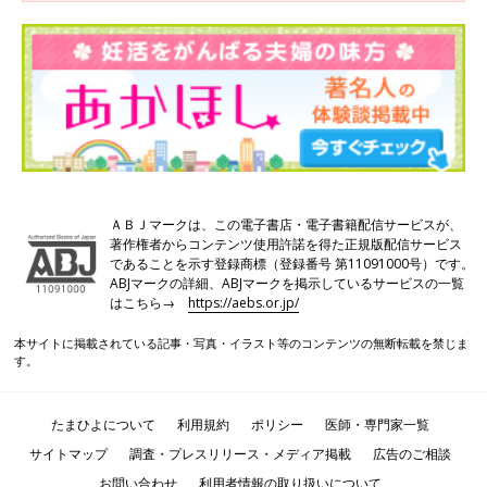
1980年代といえば、今、妊娠しようとしている30代、40代のか
たが生まれてきた頃――。
■京野先生：
男性不妊でも、顕微授精法という技術が出てきて、妊娠できる確
率が格段に上がりました。その翌年には、精液に精子がまったく
ない無精子症でも妊娠できるところまで発展したのです。また、
胚を「胚盤胞」と呼ばれる段階まで育てられる培養液や、「ガラ
ス化法」という凍結法が出てきたことも、世界中の体外受精を大
きく変えました。
ＡＢＪマークは、この電子書店・電子書籍配信サービスが、
著作権者からコンテンツ使用許諾を得た正規版配信サービス
であることを示す登録商標（登録番号 第11091000号）です。
自費診療での体外受精は高額に……
ABJマークの詳細、ABJマークを掲示しているサービスの一覧
はこちら→
https://aebs.or.jp/
■京野先生：
本サイトに掲載されている記事・写真・イラスト等のコンテンツの無断転載を禁じま
そうした時代の変遷を経て、今があるのです。そして今も、医療
す。
は日進月歩の勢いで進化し続けています。こうした変化を目の当
たりにしてきた私としては、これだけ急速に発展した技術に、果
たまひよについて
利用規約
ポリシー
医師・専門家一覧
たして国の保険医療制度がついていけるのか、ということは少し
心配です。
サイトマップ
調査・プレスリリース・メディア掲載
広告のご相談
お問い合わせ
利用者情報の取り扱いについて