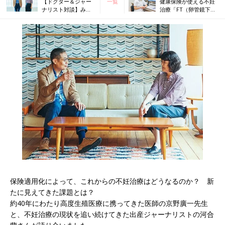
【ドクター＆ジャー
一覧
健康保険が使える不妊
ナリスト対談】みん
治療「FT（卵管鏡下卵
なが気になる不妊治
管形成術）」につい
療保険適用化のこと
て、専門医に聞いてみ
を聞いた！
た
保険適用化によって、これからの不妊治療はどうなるのか？ 新
たに見えてきた課題とは？
約40年にわたり高度生殖医療に携ってきた医師の京野廣一先生
と、不妊治療の現状を追い続けてきた出産ジャーナリストの河合