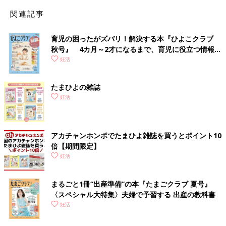
ズちゃんが英国で生まれました（※）。
関連記事
■河合さん：
育児の困ったがズバリ！解決する本『ひよこクラブ
なんだか運命的ですね。
秋号』 4カ月～2才になるまで、育児に役立つ情報が
いっぱい！
妊活
■京野先生：
そのとき、私の上司にあたる鈴木雅洲（まさくに）教授が「日本
でも体外受精をやろう」と言って我が国における先駆者となり、
たまひよの雑誌
苦心を重ねた末、1983年、日本初の体外受精に成功しました。
妊活
今日の私があるのは、鈴木教授がそのチームに誘ってくださった
からです。
アカチャンホンポでたまひよ雑誌を買うとポイント10
■河合さん：
倍【期間限定】
初期の体外受精は、卵管が詰まっているかたのための治療だった
妊活
と読んだことがあります。ルイーズちゃんのお母さんも、卵管が
詰まっているため不妊症になっていた若い女性だったとか。
まるごと1冊“出産準備”の本『たまごクラブ 夏号』
〈スペシャル大特集〉夫婦で予習する 出産の教科書
■京野先生：
妊活
そうなんですよ。患者さんも今とは全然違いました。今は、体外
受精は年齢が高い人の妊娠法だと思っているかたもいますが、か