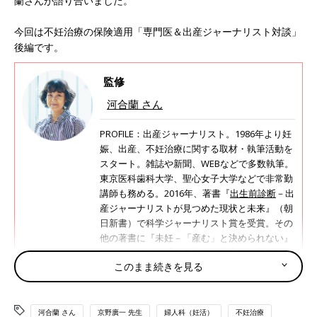
蘭さんが語り合いました。
今回は不妊治療の保険適用「専門医＆出産ジャーナリスト対談」
後編です。
監修
河合蘭 さん
PROFILE：出産ジャーナリスト。1986年より妊
娠、出産、不妊治療に関する取材・執筆活動を
スタート。雑誌や新聞、WEBなどで多数執筆。
東京医科歯科大学、聖心女子大学などで非常勤
講師も務める。2016年、著書『
出生前診断
－出
産ジャーナリストが見つめた現状と未来』（朝
日新書）で科学ジャーナリスト賞を受賞。その
他の著書に『未妊－「産む」と決められない』
（NHK出版）、『卵子老化の真実』（文春新
このまま続きを見る
書）など。
http://www.kawairan.com
河合蘭 さん
京野廣一 先生
婦人科（妊活）
不妊治療