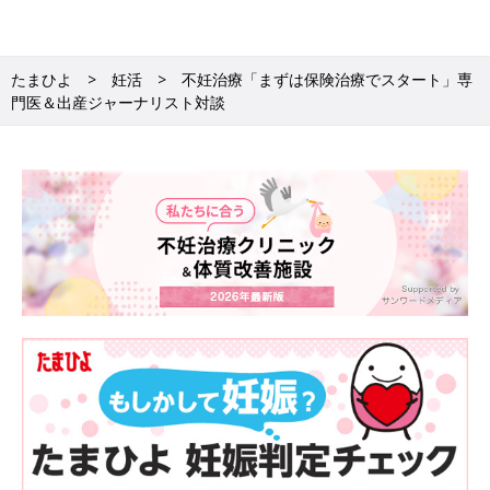
変化の速さに国はついていけるか
■河合さん：
たまひよ
妊活
不妊治療「まずは保険治療でスタート」専
そんな大変な手術だった体外受精が、その後、どのようにして今
門医＆出産ジャーナリスト対談
の形になっていったのでしょう。
■京野先生：
次から次へと目まぐるしい変化が起こり、大変なスピードで進み
ました。東北大学が体外受精に成功したわずか2年後にはもう腟
から針を刺す現在の採卵法が始まり、外来で採卵ができるよう
に。体外受精は今の姿に大きく近づきました。また、初期はおな
かに穴を開けても採れる卵は2～3個くらいだったのですが、
1981年に「hMG製剤」という、卵をたくさん育てる薬（排卵誘
発剤）が開発され、1回の採卵でたくさんのチャンスが得られる
ようになりました。卵がたくさん採れると、今度は「凍結」とい
う、卵を眠らせておく技術ができた。凍結胚でできた赤ちゃんが
世界で初めて誕生したのが1984年のことです。
■河合さん：
わずか数年で、そんなにたくさんの技術革新が起きたのですね。