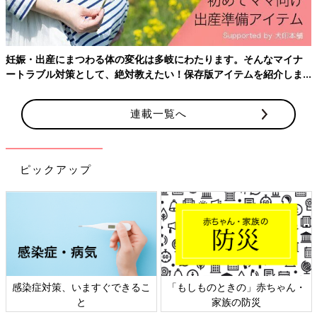
すごい。採卵は本格的な手術だったんですね！
■京野先生：
そして受精卵を子宮の中に戻したら、そのあとは24時間、ベッド
妊娠・出産にまつわる体の変化は多岐にわたります。そんなマイナ
の上で安静でした。
ートラブル対策として、絶対教えたい！保存版アイテムを紹介しま
す。
■河合さん：
動いたら受精卵が落っこちてしまう、と思われたんですね。
連載一覧へ
■京野先生：
今は違いますよ（笑）。受精卵は落ちてこないとよくわかったの
ピックアップ
で、すぐに歩いて帰るのが普通です。でも当時は、受精卵を子宮
に入れるということがどういうことなのか、誰もわからなかった
から、トイレに行かなくてもすむように導尿もして、寝てもらっ
ていました。
※ 1978年7月25日、英国で、ルイーズ・ブラウンが世界初の体外
受精ベビーとして誕生。治療にかかわったエドワーズ博士はこの
功績でノーベル賞を受賞
感染症対策、いますぐできるこ
「もしものときの」赤ちゃん・
と
家族の防災