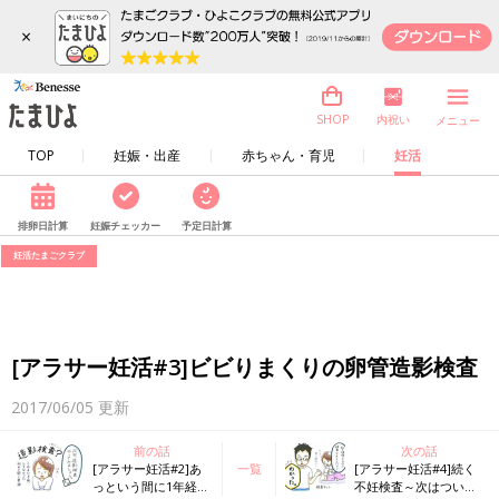
×
内祝い
SHOP
メニュー
TOP
妊娠・出産
赤ちゃん・育児
妊活
排卵日計算
妊娠チェッカー
予定日計算
妊活たまごクラブ
[アラサー妊活#3]ビビりまくりの卵管造影検査
2017/06/05
更新
前の話
次の話
[アラサー妊活#2]あ
一覧
[アラサー妊活#4]続く
っという間に1年経
不妊検査～次はついに