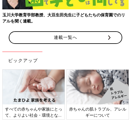
（１）鍋に白ワイン、水1/2カップを入れて中火にかけ、煮立っ
たらさっと洗ったカキを入れる。再び煮立ったら、さらに2分火
玉川大学教育学部教授、大豆生田先生に子どもたちの保育園でのリ
を通してふっくらしてきたら、カキを取り出す。煮汁に水をたし
アルを聞く連載。
て、1カップにしておく。
連載一覧へ
（２）★はすべて1cm角に切る。サラダ油を中火で熱し、ベーコ
ンを炒める。ベーコンの脂が出たら、★の残りも加えてさっと炒
める。全体に油がまわったら、バター、小麦粉を加え、具材がか
らむように炒め合わせる。
ピックアップ
（３）小麦粉が全体によくからんだら、牛乳、（１）の煮汁を加
える。混ぜながら加熱し、5分ほど煮る。塩、こしょうで味を調
え、食べる直前にカキをもどし入れてさっと温める。器に盛り、
パセリをふる。
麺感覚で楽しめる具だくさんスープ 【春雨と鶏だん
すべての赤ちゃんや家族にとっ
赤ちゃんの肌トラブル、アレル
ごのエスニックスープ】
て、よりよい社会・環境となる
ギーについて
ことをめざしてさまざまな課題
を取材し、発信していきます