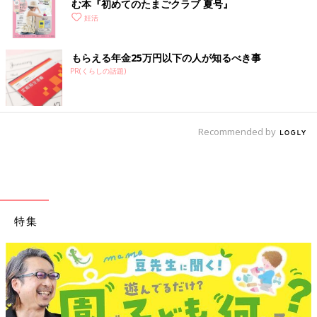
む本『初めてのたまごクラブ 夏号』
女性ホルモンの生成にも必要な亜鉛を豊富に含んだカキ
妊活
材料(2人分)
もらえる年金25万円以下の人が知るべき事
PR(くらしの話題)
カキ(加熱用) … 200g
★玉ねぎ … 1/4個
★にんじん … 1/4本
★じゃがいも … 1/2個
Recommended by
★セロリ … 1/6本
★ベーコン 40g
白ワイン(なければ水) … 大さじ4
バター … 大さじ1
小麦粉 … 大さじ1と1/2
特集
サラダ油 … 大さじ1/2
牛乳 … 1カップ
塩・こしょう … 各少々
パセリのみじん切り … 適量
作り方