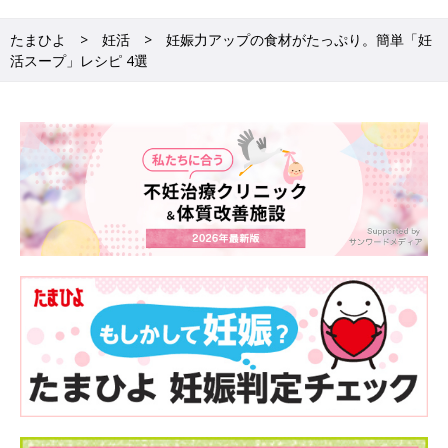
たまひよ
妊活
妊娠力アップの食材がたっぷり。簡単「妊
活スープ」レシピ 4選
ビタミンDが豊富なきくらげや干ししいたけも
材料(2人分)
★鶏ひき肉 … 150g
★玉ねぎ(みじん切り) … 1/6個