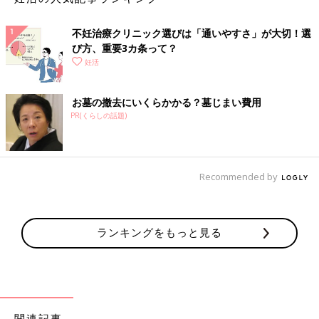
赤ワイン … 1/4カップ
ケチャップ … 大さじ1
不妊治療クリニック選びは「通いやすさ」が大切！選
サラダ油 … 大さじ1/2
び方、重要3カ条って？
塩・こしょう … 各少々
妊活
水 … 1と1/2カップ
ドミグラスソース缶 … 1/2缶
お墓の撤去にいくらかかる？墓じまい費用
PR(くらしの話題)
作り方
（１）牛肉はひと口大に切り、塩、こしょうをふる。玉ねぎは縦
に薄切りにし、にんじんは薄い半月切りにする。しめじは根元を
Recommended by
落として細かく割き、マッシュルームは縦半分に切る。ブロッコ
リーは小房に分け、さっと塩ゆでしておく。
ランキングをもっと見る
（２）鍋にサラダ油を中火で熱し、牛肉を炒める。肉の色が変わ
ったら、にんじん、玉ねぎを加えて炒め、玉ねぎがしんなりした
ら、しめじ、マッシュルームも加えてさっと炒め合わせる。赤ワ
インを加え、ひと煮立ちしたら、水、ドミグラスソース、ケチャ
ップを加える。煮立ったら弱火にし、10分煮る。ブロッコリーを
加えてさっと温め、器に盛る。
関連記事