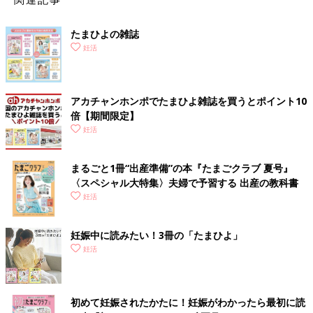
亜鉛といえば、ぷりっとおいしいカキ！ 【カキのク
たまひよの雑誌
リームチャウダー】
妊活
アカチャンホンポでたまひよ雑誌を買うとポイント10
倍【期間限定】
妊活
まるごと1冊“出産準備”の本『たまごクラブ 夏号』
〈スペシャル大特集〉夫婦で予習する 出産の教科書
妊活
妊娠中に読みたい！3冊の「たまひよ」
妊活
初めて妊娠されたかたに！妊娠がわかったら最初に読