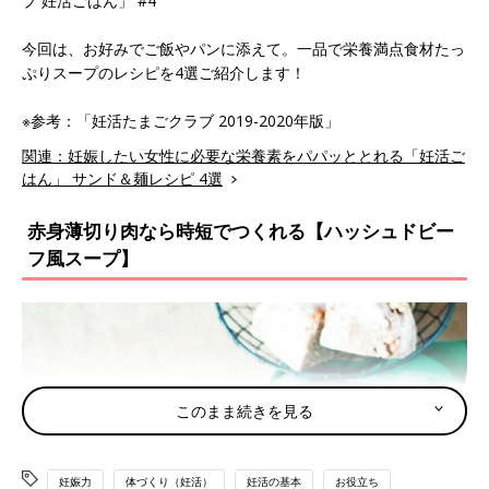
プ 妊活ごはん」 #4
今回は、お好みでご飯やパンに添えて。一品で栄養満点食材たっ
ぷりスープのレシピを4選ご紹介します！
※参考：「妊活たまごクラブ 2019-2020年版」
関連：妊娠したい女性に必要な栄養素をパパッととれる「妊活ご
はん」 サンド＆麺レシピ 4選
赤身薄切り肉なら時短でつくれる【ハッシュドビー
フ風スープ】
このまま続きを見る
妊娠力
体づくり（妊活）
妊活の基本
お役立ち