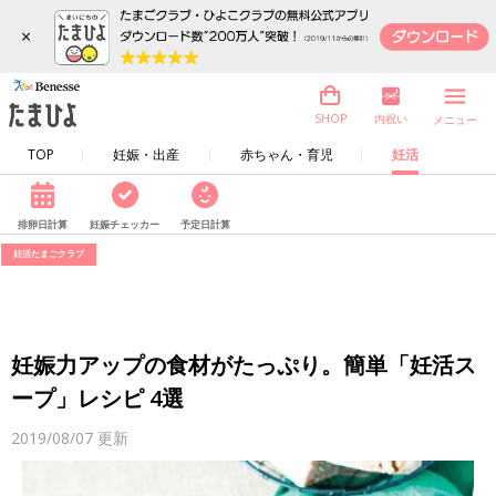
×
内祝い
SHOP
メニュー
TOP
妊娠・出産
赤ちゃん・育児
妊活
排卵日計算
妊娠チェッカー
予定日計算
妊活たまごクラブ
妊娠力アップの食材がたっぷり。簡単「妊活ス
ープ」レシピ 4選
2019/08/07
更新