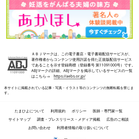
★片栗粉 … 大さじ1
★しょうゆ … 小さじ1/2
★酒 … 大さじ1
春雨 … 20g
にんじん … 1/4本
きくらげ … 2g2枚
干ししいたけ … 1枚
ＡＢＪマークは、この電子書店・電子書籍配信サービスが、
クレソン … 1束
著作権者からコンテンツ使用許諾を得た正規版配信サービス
鶏ガラスープの素 … 大さじ1
であることを示す登録商標（登録番号 第11091000号）です。
水 … 2カップ
ABJマークの詳細、ABJマークを掲示しているサービスの一覧
ごま油 … 小さじ1
はこちら→
https://aebs.or.jp/
ナンプラー … 小さじ1
本サイトに掲載されている記事・写真・イラスト等のコンテンツの無断転載を禁じま
レモンのくし切り … 2切れ
す。
作り方
たまひよについて
利用規約
ポリシー
医師・専門家一覧
（１）きくらげとしいたけは、ぬるま湯に1時間以上、春雨は10
サイトマップ
調査・プレスリリース・メディア掲載
広告のご相談
分以上浸してもどす。ボウルに★をすべて入れ、粘りが出るまで
お問い合わせ
利用者情報の取り扱いについて
よくこねて鶏だんごを作る。にんじんは斜め薄切りにしてから細
切りにし、クレソンは長さを3等分に切る。もどしたきくらげと