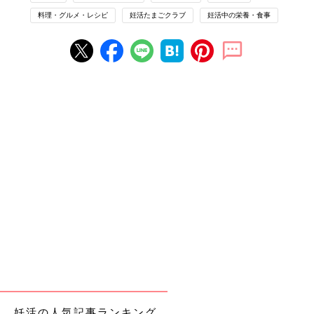
料理・グルメ・レシピ
妊活たまごクラブ
妊活中の栄養・食事
100gあたり約210ugと葉酸たっぷりのブロッコリーも加えて彩り
豊かに
材料(2人分)
牛赤身薄切り肉 … 150g
玉ねぎ … 1/4個
にんじん … 1/4本
しめじ … 1/2パック
マッシュルーム … 6個
ブロッコリー … 1/4株
妊活の人気記事ランキング