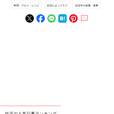
料理・グルメ・レシピ
妊活たまごクラブ
妊活中の栄養・食事
100gあたり約210ugと葉酸たっぷりのブロッコリーも加えて彩り
豊かに
材料(2人分)
牛赤身薄切り肉 … 150g
玉ねぎ … 1/4個
にんじん … 1/4本
しめじ … 1/2パック
マッシュルーム … 6個
ブロッコリー … 1/4株
妊活の人気記事ランキング