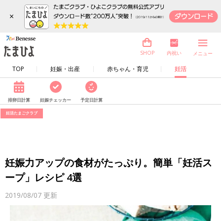
×
内祝い
SHOP
メニュー
TOP
妊娠・出産
赤ちゃん・育児
妊活
排卵日計算
妊娠チェッカー
予定日計算
妊活たまごクラブ
妊娠力アップの食材がたっぷり。簡単「妊活ス
ープ」レシピ 4選
2019/08/07
更新