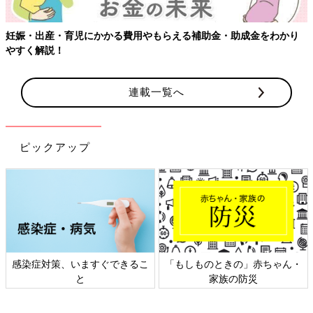
（１）鍋に白ワイン、水1/2カップを入れて中火にかけ、煮立っ
たらさっと洗ったカキを入れる。再び煮立ったら、さらに2分火
妊娠・出産・育児にかかる費用やもらえる補助金・助成金をわかり
を通してふっくらしてきたら、カキを取り出す。煮汁に水をたし
やすく解説！
て、1カップにしておく。
連載一覧へ
（２）★はすべて1cm角に切る。サラダ油を中火で熱し、ベーコ
ンを炒める。ベーコンの脂が出たら、★の残りも加えてさっと炒
める。全体に油がまわったら、バター、小麦粉を加え、具材がか
らむように炒め合わせる。
ピックアップ
（３）小麦粉が全体によくからんだら、牛乳、（１）の煮汁を加
える。混ぜながら加熱し、5分ほど煮る。塩、こしょうで味を調
え、食べる直前にカキをもどし入れてさっと温める。器に盛り、
パセリをふる。
麺感覚で楽しめる具だくさんスープ 【春雨と鶏だん
感染症対策、いますぐできるこ
「もしものときの」赤ちゃん・
ごのエスニックスープ】
と
家族の防災