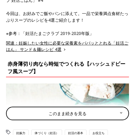
プ 妊活ごはん」 #4
今回は、お好みでご飯やパンに添えて。一品で栄養満点食材たっ
ぷりスープのレシピを4選ご紹介します！
※参考：「妊活たまごクラブ 2019-2020年版」
関連：妊娠したい女性に必要な栄養素をパパッととれる「妊活ご
はん」 サンド＆麺レシピ 4選
赤身薄切り肉なら時短でつくれる【ハッシュドビー
フ風スープ】
このまま続きを見る
妊娠力
体づくり（妊活）
妊活の基本
お役立ち