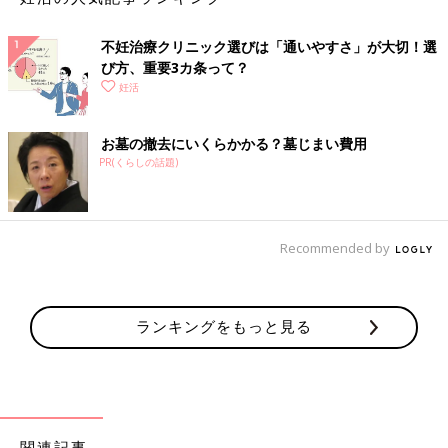
赤ワイン … 1/4カップ
ケチャップ … 大さじ1
不妊治療クリニック選びは「通いやすさ」が大切！選
サラダ油 … 大さじ1/2
び方、重要3カ条って？
塩・こしょう … 各少々
妊活
水 … 1と1/2カップ
ドミグラスソース缶 … 1/2缶
お墓の撤去にいくらかかる？墓じまい費用
PR(くらしの話題)
作り方
（１）牛肉はひと口大に切り、塩、こしょうをふる。玉ねぎは縦
に薄切りにし、にんじんは薄い半月切りにする。しめじは根元を
Recommended by
落として細かく割き、マッシュルームは縦半分に切る。ブロッコ
リーは小房に分け、さっと塩ゆでしておく。
ランキングをもっと見る
（２）鍋にサラダ油を中火で熱し、牛肉を炒める。肉の色が変わ
ったら、にんじん、玉ねぎを加えて炒め、玉ねぎがしんなりした
ら、しめじ、マッシュルームも加えてさっと炒め合わせる。赤ワ
インを加え、ひと煮立ちしたら、水、ドミグラスソース、ケチャ
ップを加える。煮立ったら弱火にし、10分煮る。ブロッコリーを
加えてさっと温め、器に盛る。
関連記事