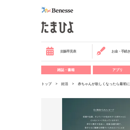
妊娠早見表
お金・手続
雑誌・書籍
アプリ
トップ
妊活
赤ちゃんが欲しくなったら最初に読