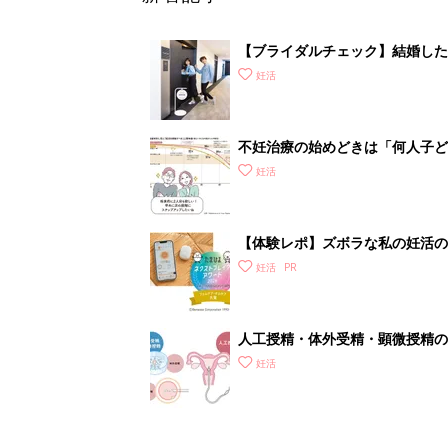
【ブライダルチェック】結婚した
タートしよう
妊活
不妊治療の始めどきは「何人子ど
妊活
【体験レポ】ズボラな私の妊活の
妊活
人工授精・体外受精・顕微授精の
妊活