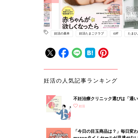
妊活の基本
妊活たまごクラブ
coff
たまひ
妊活の人気記事ランキング
不妊治療クリニック選びは「通い
さ」が大切！選び方、重要3カ条
妊活
て？
「今日の目玉商品は？」毎日変わ
mazonタイムセールが見逃せな