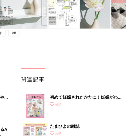
よ
loff
関連記事
やす
初めて妊娠されたかたに！妊娠がわか
っ
ったら最初に読む本『初めてのたまご
妊活
クラブ 夏号』
たまひよの雑誌
るA
妊活
い