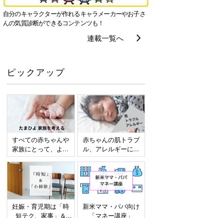
自分のキャラクターが作れるキャラメーカーやお子さ
んの気質診断ができるコンテンツも！
連載一覧へ
ピックアップ
すべての赤ちゃんや
赤ちゃんの肌トラブ
家族にとって、より
ル、アレルギーにつ
よい社会・環境とな
いて
ることをめざしてさ
まざまな課題を取材
し、発信していきま
す
妊娠・育児期は「時
新米ママ・パパ向け
短テク、家事」＆
「マネー講座」