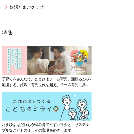
妊活たまごクラブ
特集
子育てをみんなで。たまひよチーム育児。頑張る2人を
応援する、妊娠・育児世代を超え、チーム育児に共感
する社会を目指していきます。
たまひよはだれもが産み育てやすい社会と、サステナ
ブルなこどものミライの実現をめざします