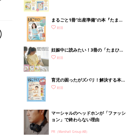
まるごと1冊“出産準備”の本『たまご
クラブ 夏号』〈スペシャル大特集〉
妊活
夫婦で予習する 出産の教科書
妊娠中に読みたい！3冊の「たまひ
よ」
妊活
育児の困ったがズバリ！解決する本
『ひよこクラブ 秋号』 4カ月～2才
妊活
になるまで、育児に役立つ情報がいっ
ぱい！
マーシャルのヘッドホンが「ファッシ
ョン」で終わらない理由
PR（Marshall Group AB）