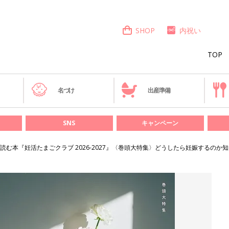
SHOP
内祝い
TOP
き
名づけ
出産準備
SNS
キャンペーン
む本『妊活たまごクラブ 2026-2027』〈巻頭大特集〉どうしたら妊娠するのか知