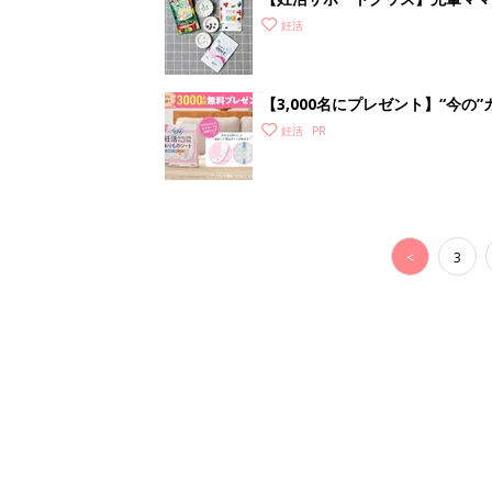
グッズも
妊活
【3,000名にプレゼント】“今
ムーズに予測
妊活
<
3