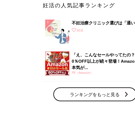
妊活の人気記事ランキング
不妊治療クリニック選びは「通い
さ」が大切！選び方、重要3カ条
妊活
て？
「え、こんなセールやってたの？
0％OFF以上が続々登場！Amazo
本気が...
PR（Amazon）
ランキングをもっと見る