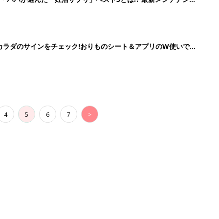
の”カラダのサインをチェック!おりものシート＆アプリのW使いでス
4
5
6
7
>