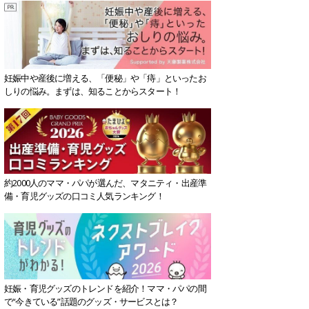
妊娠中や産後に増える、「便秘」や「痔」といったお
しりの悩み。まずは、知ることからスタート！
約2000人のママ・パパが選んだ、マタニティ・出産準
備・育児グッズの口コミ人気ランキング！
妊娠・育児グッズのトレンドを紹介！ママ・パパの間
で“今きている”話題のグッズ・サービスとは？