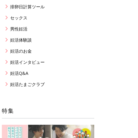
排卵日計算ツール
セックス
男性妊活
妊活体験談
妊活のお金
妊活インタビュー
妊活Q&A
妊活たまごクラブ
特集