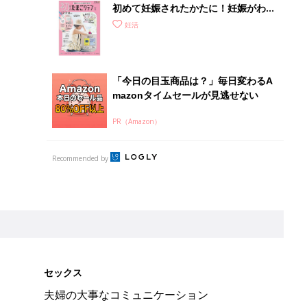
初めて妊娠されたかたに！妊娠がわか
ったら最初に読む本『初めてのたまご
妊活
クラブ 夏号』
「今日の目玉商品は？」毎日変わるA
mazonタイムセールが見逃せない
PR（Amazon）
Recommended by
セックス
夫婦の大事なコミュニケーション