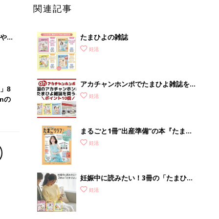
関連記事
やす
たまひよの雑誌
っ
妊活
アカチャンホンポでたまひよ雑誌を買
」8
うとポイント10倍【期間限定】
妊活
nの
まるごと1冊“出産準備”の本『たまご
クラブ 夏号』〈スペシャル大特集〉
妊活
夫婦で予習する 出産の教科書
妊娠中に読みたい！3冊の「たまひ
よ」
妊活