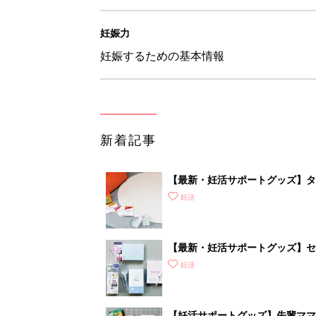
妊娠力
妊娠するための基本情報
新着記事
【最新・妊活サポートグッズ】タ
れな“ラブグッズ”を紹介
妊活
【最新・妊活サポートグッズ】セッ
査が自宅でできる!? 驚きグッズ
妊活
【妊活サポートグッズ】先輩ママ