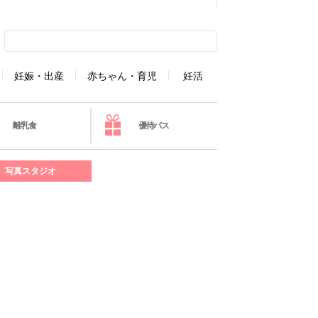
妊娠・出産
赤ちゃん・育児
妊活
離乳食
優待パス
写真スタジオ