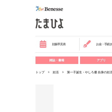
妊娠早見表
お金・手続
雑誌・書籍
アプリ
トップ
妊活
第一子誕生・やしろ優 自身の妊