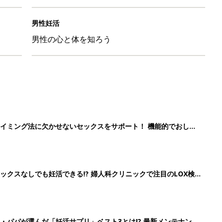
男性妊活
男性の心と体を知ろう
イミング法に欠かせないセックスをサポート！ 機能的でおしゃ
クスなしでも妊活できる!? 婦人科クリニックで注目のLOX検
続々
・パパが選んだ「妊活サプリ」ベスト3とは!? 最新メンテナンス