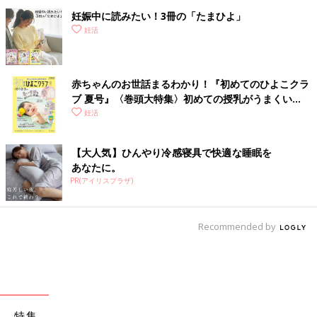
妊娠中に読みたい！3冊の「たまひよ」
妊活
赤ちゃんのお世話まるわかり！『初めてのひよこクラ
ブ 夏号』〈巻頭大特集〉初めての授乳がうまくい
く！ おっぱい・ミルクの基本と夏のトラブル 解決テ
妊活
ク
【大人気】ひんやり冷感寝具で快適な睡眠を
あなたに。
PR(アイリスプラザ)
Recommended by
特集