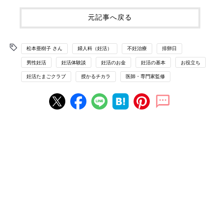
元記事へ戻る
松本亜樹子 さん
婦人科（妊活）
不妊治療
排卵日
男性妊活
妊活体験談
妊活のお金
妊活の基本
お役立ち
妊活たまごクラブ
授かるチカラ
医師・専門家監修