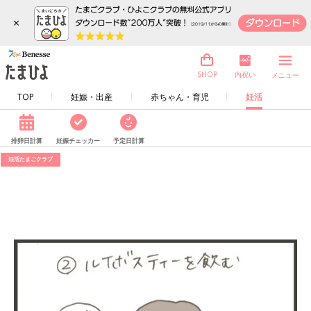
×
内祝い
SHOP
メニュー
TOP
妊娠・出産
赤ちゃん・育児
妊活
排卵日計算
妊娠チェッカー
予定日計算
妊活たまごクラブ