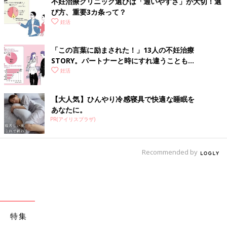
不妊治療クリニック選びは「通いやすさ」が大切！選
び方、重要3カ条って？
妊活
「この言葉に励まされた！」13人の不妊治療
STORY。パートナーと時にすれ違うことも…
妊活
【大人気】ひんやり冷感寝具で快適な睡眠を
あなたに。
PR(アイリスプラザ)
Recommended by
特集