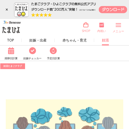
×
内祝い
SHOP
メニュー
TOP
妊娠・出産
赤ちゃん・育児
妊活
排卵日計算
妊娠チェッカー
予定日計算
妊活たまごクラブ