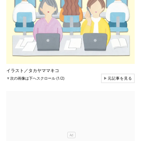
イラスト／タカヤママキコ
▼
次の画像は下へスクロール (1/2)
▶
元記事を見る