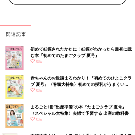
関連記事
初めて妊娠されたかたに！妊娠がわかったら最初に読
む本『初めてのたまごクラブ 夏号』
妊活
赤ちゃんのお世話まるわかり！『初めてのひよこクラ
ブ 夏号』〈巻頭大特集〉初めての授乳がうまくい
く！ おっぱい・ミルクの基本と夏のトラブル 解決テ
妊活
ク
まるごと1冊“出産準備”の本『たまごクラブ 夏号』
〈スペシャル大特集〉夫婦で予習する 出産の教科書
妊活