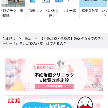
ー講
感染症対策、いますぐできるこ
「もしものときの」赤ちゃん
と
家族の防災
たまひよ
妊活
【不妊治療・体験談】妊娠するまでのスト
ーリー「仕事と治療の両立」はできるの？