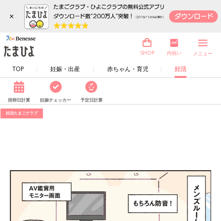
×
内祝い
SHOP
メニュー
TOP
妊娠・出産
赤ちゃん・育児
妊活
排卵日計算
妊娠チェッカー
予定日計算
妊活たまごクラブ