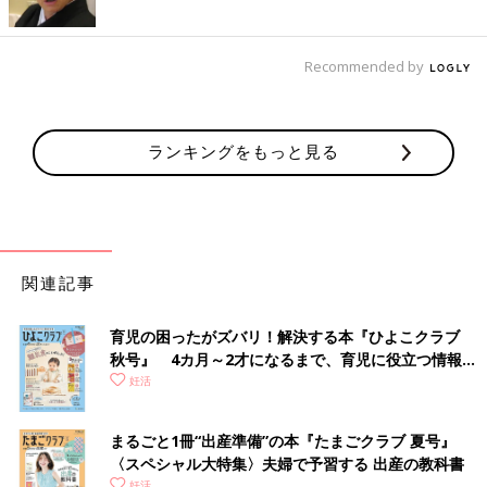
Recommended by
ランキングをもっと見る
関連記事
育児の困ったがズバリ！解決する本『ひよこクラブ
秋号』 4カ月～2才になるまで、育児に役立つ情報が
いっぱい！
妊活
まるごと1冊“出産準備”の本『たまごクラブ 夏号』
〈スペシャル大特集〉夫婦で予習する 出産の教科書
妊活