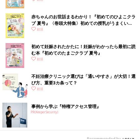
赤ちゃんのお世話まるわかり！『初めてのひよこクラ
ブ 夏号』〈巻頭大特集〉初めての授乳がうまくい
く！ おっぱい・ミルクの基本と夏のトラブル 解決テ
妊活
ク
初めて妊娠されたかたに！妊娠がわかったら最初に読
む本『初めてのたまごクラブ 夏号』
妊活
不妊治療クリニック選びは「通いやすさ」が大切！選
び方、重要3カ条って？
妊活
事例から学ぶ『特権アクセス管理』
PR(KeeperSecurity)
Recommended by