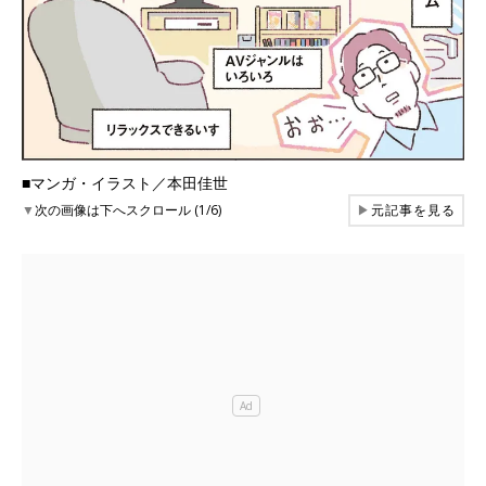
■マンガ・イラスト／本田佳世
▼
次の画像は下へスクロール (1/6)
▶
元記事を見る