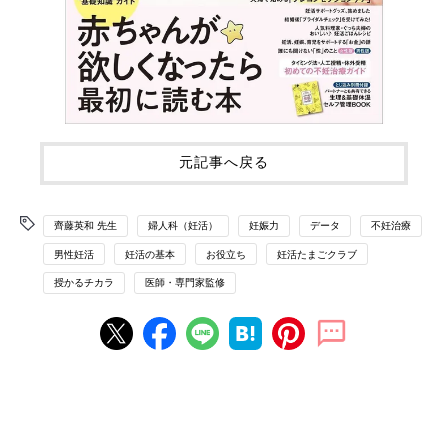
元記事へ戻る
齊藤英和 先生
婦人科（妊活）
妊娠力
データ
不妊治療
男性妊活
妊活の基本
お役立ち
妊活たまごクラブ
授かるチカラ
医師・専門家監修