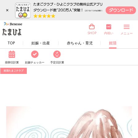
×
内祝い
SHOP
メニュー
TOP
妊娠・出産
赤ちゃん・育児
妊活
排卵日計算
妊娠チェッカー
予定日計算
妊活たまごクラブ