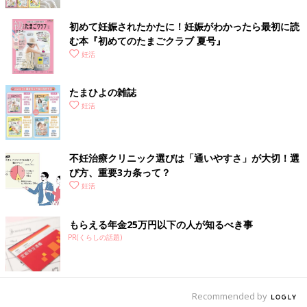
初めて妊娠されたかたに！妊娠がわかったら最初に読
む本『初めてのたまごクラブ 夏号』
妊活
たまひよの雑誌
妊活
不妊治療クリニック選びは「通いやすさ」が大切！選
び方、重要3カ条って？
妊活
もらえる年金25万円以下の人が知るべき事
PR(くらしの話題)
Recommended by