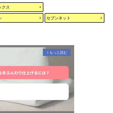
ックス
シ
セブンネット
もっと読む
arrow_forward_ios