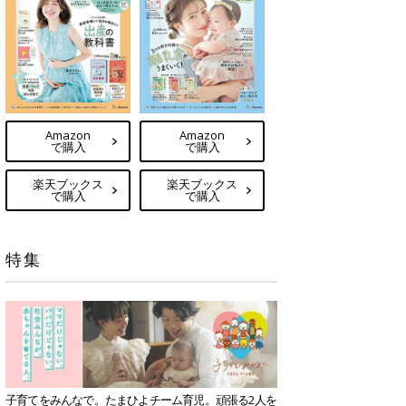
Amazon
Amazon
で購入
で購入
楽天ブックス
楽天ブックス
で購入
で購入
特集
子育てをみんなで。たまひよチーム育児。頑張る2人を