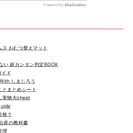
Powered by 
GliaStudios
M
u
t
e
ス おむつ替えマット
い 超カンタン判定BOOK
ガイド
ith しまじろう
ことまとめシート
物大sheet
ide
何枚？
出産の教科書
管理