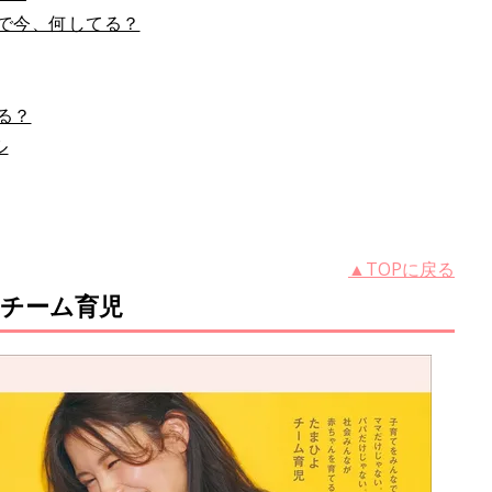
で今、何してる？
る？
ル
▲TOPに戻る
チーム育児