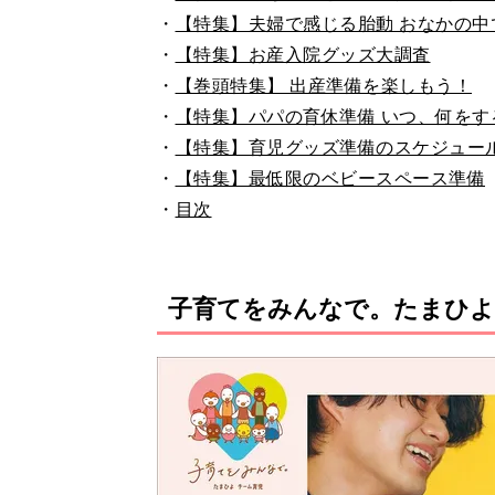
・
【特集】夫婦で感じる胎動 おなかの中
・
【特集】お産入院グッズ大調査
・
【巻頭特集】 出産準備を楽しもう！
・
【特集】パパの育休準備 いつ、何をす
・
【特集】育児グッズ準備のスケジュー
・
【特集】最低限のベビースペース準備
・
目次
子育てをみんなで。たまひよ