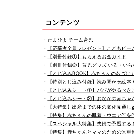
コンテンツ
・
たまひよ チーム育児
・
【応募者全員プレゼント】こどもビーム
・
【別冊付録①】もらえるお金ガイド
・
【別冊付録②】育児グッズ いる・いらな
・
【とじ込みBOOK】赤ちゃんの名づけ
・
【特別とじ込み付録】読み聞かせ絵本 W
・
【とじ込みシート①】パパがやるべき
・
【とじ込みシート②】おなかの赤ちゃん実
・
【大特集】出産までの体の変化見通しgu
・
【特集】赤ちゃんの肌着・ウエア何を
・
【スペシャル大特集】夫婦で予習する 
・
【特集】赤ちゃんとママのための体重