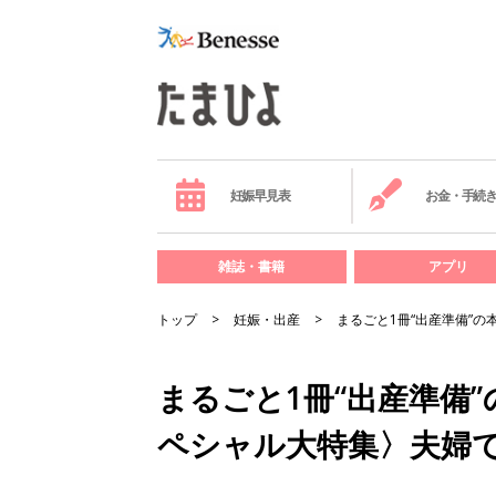
妊娠早見表
お金・手続
雑誌・書籍
アプリ
トップ
妊娠・出産
まるごと1冊“出産準備”
まるごと1冊“出産準備
ペシャル大特集〉夫婦で