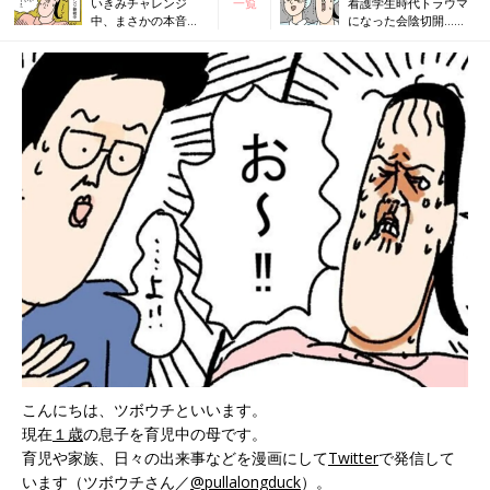
いきみチャレンジ
一覧
看護学生時代トラウマ
中、まさかの本音が
になった会陰切開…実
ポロリ…【ツボウチ
際は？【ツボウチ出産
出産劇場 #9】
劇場 #11】
こんにちは、ツボウチといいます。
現在
１歳
の息子を育児中の母です。
育児や家族、日々の出来事などを漫画にして
Twitter
で発信して
います（ツボウチさん／
@pullalongduck
）。