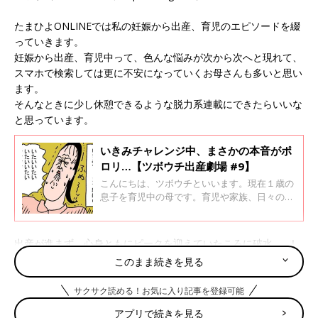
たまひよONLINEでは私の妊娠から出産、育児のエピソードを綴
っていきます。
妊娠から出産、育児中って、色んな悩みが次から次へと現れて、
スマホで検索しては更に不安になっていくお母さんも多いと思い
ます。
そんなときに少し休憩できるような脱力系連載にできたらいいな
と思っています。
いきみチャレンジ中、まさかの本音がポ
ロリ…【ツボウチ出産劇場 #9】
こんにちは、ツボウチといいます。現在１歳の
息子を育児中の母です。育児や家族、日々の出
来事などを漫画にしてTwitterで発信しています
（ツボウチさん／@pullalongduck）。今回
は、無痛分娩中に促進剤を打ち、いきんでいる
出産が進まず、心身ともにピークを迎えていたころに破水……！
ときのお話です。
今回はいよいよ出産のクライマックスです！
このまま続きを見る
サクサク読める！お気に入り記事を登録可能
アプリで続きを見る