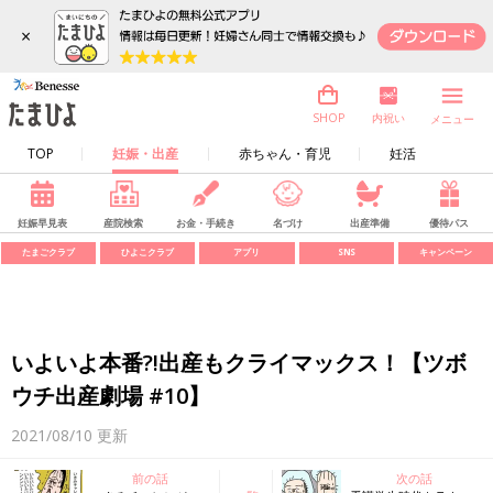
×
内祝い
SHOP
メニュー
TOP
妊娠・出産
赤ちゃん・育児
妊活
妊娠早見表
産院検索
お金・手続き
名づけ
出産準備
優待パス
たまごクラブ
ひよこクラブ
アプリ
SNS
キャンペーン
いよいよ本番?!出産もクライマックス！【ツボ
ウチ出産劇場 #10】
2021/08/10
更新
前の話
次の話