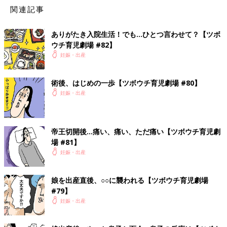
関連記事
ありがたき入院生活！でも…ひとつ言わせて？【ツボ
ウチ育児劇場 #82】
妊娠・出産
術後、はじめの一歩【ツボウチ育児劇場 #80】
妊娠・出産
ついに産まれました！出生体重およそ3400グラムの、やや大き
帝王切開後…痛い、痛い、ただ痛い【ツボウチ育児劇
めベビーです。
場 #81】
妊娠・出産
麻酔しているからかお股周辺の感覚がほぼないので、出てきたこ
とに気づかずしばらく謎にいきんでいました。我ながらうるせえ
娘を出産直後、○○に襲われる【ツボウチ育児劇場
お産だったと思います。助産師さん、先生、ありがとうございま
#79】
した…！
妊娠・出産
（イラスト・ツボウチ／編集・清川優美）