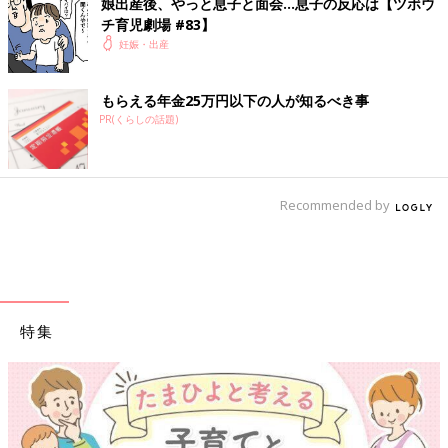
娘出産後、やっと息子と面会…息子の反応は【ツボウ
チ育児劇場 #83】
「私は大丈夫ですからね…」妊娠中の電
妊娠・出産
車通勤のホンネ【ツボウチ妊娠劇場 #
６】
はじめまして、ツボウチといいます。現在1歳
の息子を育児中の母です。育児や家族、日々の
もらえる年金25万円以下の人が知るべき事
出来事などを漫画にしてTwitterで発信していま
PR(くらしの話題)
す（ツボウチさん／@pullalongduck）。たま
ひよONLINEでは私の妊娠から出産、育児のエ
ピソードを綴っていきます。今回は、妊娠中の
前の話
次の話
職場への電車通勤のお話です。
いきみチャレンジ
一覧
看護学生時代トラウマ
Recommended by
中、まさかの本音が
になった会陰切開…実
ポロリ…【ツボウチ
際は？【ツボウチ出産
出産劇場 #9】
劇場 #11】
特集