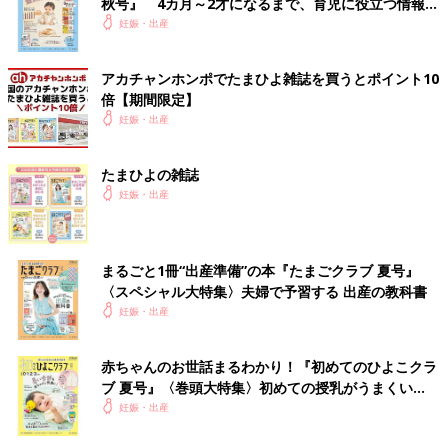
秋号』 4カ月～2才になるまで、育児に役立つ情報が
いっぱい！
妊娠・出産
アカチャンホンポでたまひよ雑誌を買うとポイント10
倍【期間限定】
妊娠・出産
たまひよの雑誌
妊娠・出産
まるごと1冊“出産準備”の本『たまごクラブ 夏号』
〈スペシャル大特集〉夫婦で予習する 出産の教科書
妊娠・出産
赤ちゃんのお世話まるわかり！『初めてのひよこクラ
ブ 夏号』〈巻頭大特集〉初めての授乳がうまくい
く！ おっぱい・ミルクの基本と夏のトラブル 解決テ
妊娠・出産
ク