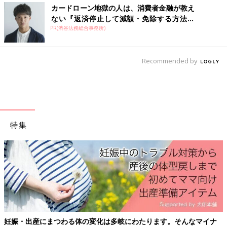
カードローン地獄の人は、消費者金融が教え
ない『返済停止して減額・免除する方法』
PR(渋谷法務総合事務所)
で...
Recommended by
特集
妊娠・出産にまつわる体の変化は多岐にわたります。そんなマイナ