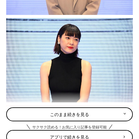
「俳優・斎藤工が妊娠⁉」男性が妊娠す
このまま続きを見る
る世界で、私たちは何を思い葛藤するの
か
はじめまして。「妊活/妊娠/育児 × テクノロジ
サクサク読める！お気に入り記事を登録可能
ー」の文脈で多くのサービスを取材してきた、
アプリで続きを見る
編集者兼ライターの長岡武司と申します。普段