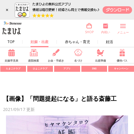
×
内祝い
SHOP
メニュー
TOP
妊娠・出産
赤ちゃん・育児
妊活
妊娠早見表
産院検索
お金・手続き
名づけ
出産準備
優待パス
たまごクラブ
ひよこクラブ
アプリ
SNS
キャンペーン
【画像】「問題提起になる」と語る斎藤工
2021/09/17
更新