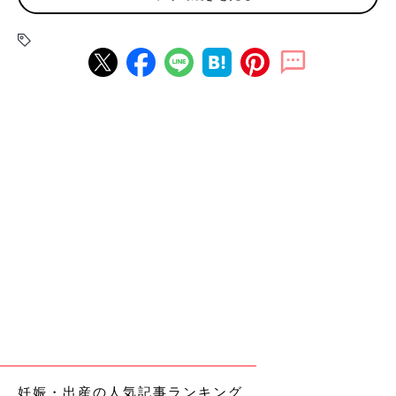
はIT系Webメディアの編集長をやりつつ、今夏
で4歳になった娘を共同養育で育てる一児のパ
パとして、日々楽しく生きています（離婚して
いるので共同養育という表現にしています。詳
細はまた別の機会で）。
妊娠・出産の人気記事ランキング