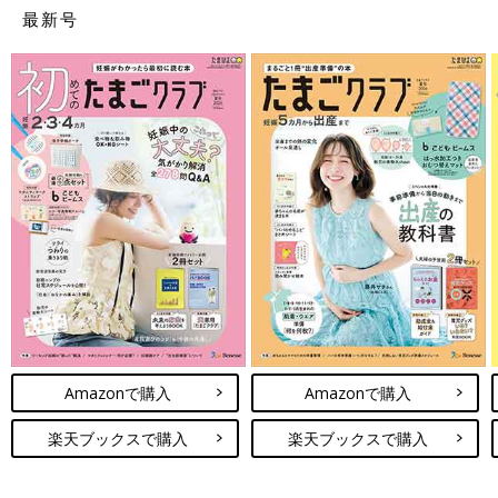
それぞれ違った魅力がありますよね。ぜひこちらの記事を参考に
最新号
しながら、自宅のスペースや子育てのスタイルに合ったものを選
んでみてくださいね！
(文・ナキナキ)
※対象年齢や使用方法は、必ずメーカーの情報を確認してくださ
い。使用は個人の感想です。
※記事内容でご紹介している投稿、リンク先は、削除される場合
があります。あらかじめご了承ください。
※記事の内容は記載当時の情報であり、現在と異なる場合があり
ます。
Amazonで購入
Amazonで購入
楽天ブックスで購入
楽天ブックスで購入