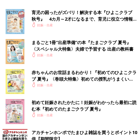
育児の困ったがズバリ！解決する本『ひよこクラブ
秋号』 4カ月～2才になるまで、育児に役立つ情報が
いっぱい！
妊娠・出産
まるごと1冊“出産準備”の本『たまごクラブ 夏号』
〈スペシャル大特集〉夫婦で予習する 出産の教科書
妊娠・出産
赤ちゃんのお世話まるわかり！『初めてのひよこクラ
ブ 夏号』〈巻頭大特集〉初めての授乳がうまくい
出典：Instagramアカウント「mamagram2202」
く！ おっぱい・ミルクの基本と夏のトラブル 解決テ
妊娠・出産
ク
mamagram2202さんはKATOJI（カトージ）のベビーベッドを買
ったそう。生後24ヵ月まで使えるというミニサイズでも十分なサ
初めて妊娠されたかたに！妊娠がわかったら最初に読
イズがあるとのこと。こちらの方はオーガニックコットンの布団
む本『初めてのたまごクラブ 夏号』
と一緒に購入したんだとか♪
妊娠・出産
Amazonで見る
アカチャンホンポでたまひよ雑誌を買うとポイント10
倍【期間限定】