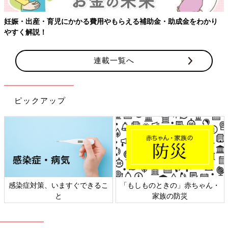
妊娠・出産・育児にかかる費用やもらえる補助金・助成金をわかり
やすく解説！
出典：Instagramアカウント「sweet.pon.baby」
moeさんは料理中にお子さんが近くに居たがる場合は「リリワゴ
連載一覧へ
ン2」をキッチンに移動してお子さんの様子を見守っているそ
う。キャスター付きでラクに移動することができ、さらにメッシ
ュ素材なのでお互いの姿が見えるのも嬉しいポイントだとか♪
ピックアップ
Amazonで見る
楽天市場で見る
心配すぎてベビーベッドから離れられな
い…【子育てなめてました日記#1】
産院から退院した後、ワンオペ育児が始まりま
感染症対策、いますぐできるこ
「もしものときの」赤ちゃん・
した。妊娠中からずっと神経質だったわたし
と
家族の防災
は、産後より一層神経質になり、赤ちゃんの側
から離れられなくなりました。そんなとき“あ
るアイテム”にとっても救われたんです。
いかがでしたか？どのベビーベッドやベビーワゴンも実用的で、