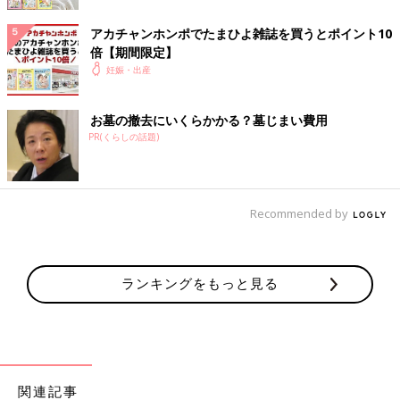
ッドを使う予定とのこと！
アカチャンホンポでたまひよ雑誌を買うとポイント10
編集部注 添い寝用ベビーベッドは必ず付属のサポートベルト
倍【期間限定】
で、大人用ベッドとの間にすき間ができないようしっかり固定す
妊娠・出産
る必要があります。また赤ちゃんが落下しないよう目を離さない
ようにしてください。
お墓の撤去にいくらかかる？墓じまい費用
PR(くらしの話題)
Amazonで見る
楽天市場で見る
Recommended by
KATOJI（カトージ）のミニサイズをセレクト！
ランキングをもっと見る
関連記事