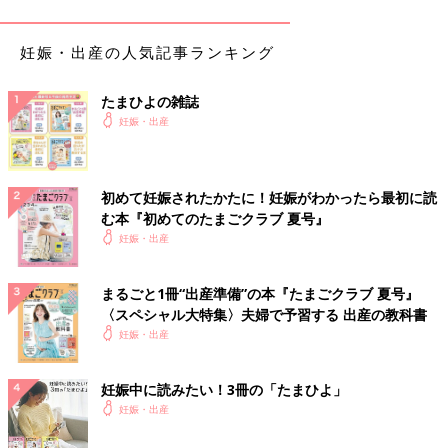
妊娠・出産の人気記事ランキング
たまひよの雑誌
妊娠・出産
初めて妊娠されたかたに！妊娠がわかったら最初に読
む本『初めてのたまごクラブ 夏号』
妊娠・出産
まるごと1冊“出産準備”の本『たまごクラブ 夏号』
〈スペシャル大特集〉夫婦で予習する 出産の教科書
妊娠・出産
出典：Instagramアカウント「momomo_1985」
妊娠中に読みたい！3冊の「たまひよ」
momomo_1985さんはfarska（ファルスカ）のベッドサイドベ
妊娠・出産
ッドをGET！10段階の高さ調節が可能で、添い寝や夜中の授乳を
したいときにも便利だそう。こちらの方は
2歳
頃までこちらのベ