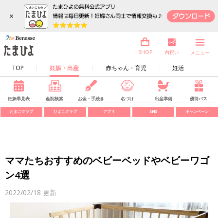
×
内祝い
SHOP
メニュー
TOP
妊娠・出産
赤ちゃん・育児
妊活
妊娠早見表
産院検索
お金・手続き
名づけ
出産準備
優待パス
たまごクラブ
ひよこクラブ
アプリ
SNS
キャンペーン
ママたちおすすめのベビーベッドやベビーワゴ
ン4選
2022/02/18
更新