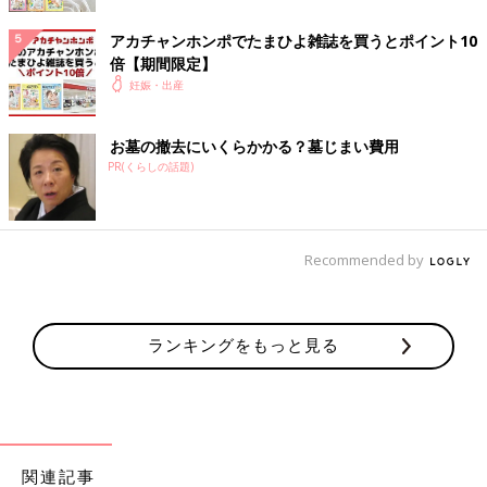
アカチャンホンポでたまひよ雑誌を買うとポイント10
倍【期間限定】
妊娠・出産
お墓の撤去にいくらかかる？墓じまい費用
PR(くらしの話題)
出典：Instagramアカウント「shi_baby03」
Recommended by
shi_baby03さんは入院用にワンピースタイプのマタニティパジャ
マを購入。ゴロゴロしてもはだけないよう、脚の部分にもスナッ
プボタンが付いているのだとか。着脱しやすそうなマタニティパ
ランキングをもっと見る
ジャマですね。
出産前にベルメゾンで授乳服を購入！
関連記事