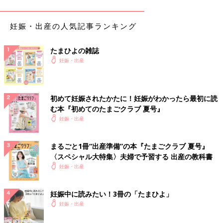
妊娠・出産の人気記事ランキング
出典：Instagramアカウント「cyun_mama」
たまひよの雑誌
ちゅんさんは入院準備用のワンピースタイプのマタニティパジャ
妊娠・出産
マや産褥ショーツを購入。産褥ショーツは2枚組を2セット、その
他にもベビー用のレッグウォーマーを3足購入したそう。ベビー
用アイテムも一緒に購入できるのは便利ですね。
初めて妊娠されたかたに！妊娠がわかったら最初に読
む本『初めてのたまごクラブ 夏号』
スナップボタンがいい！マタニティパジャマ
妊娠・出産
まるごと1冊“出産準備”の本『たまごクラブ 夏号』
〈スペシャル大特集〉夫婦で予習する 出産の教科書
妊娠・出産
妊娠中に読みたい！3冊の「たまひよ」
妊娠・出産