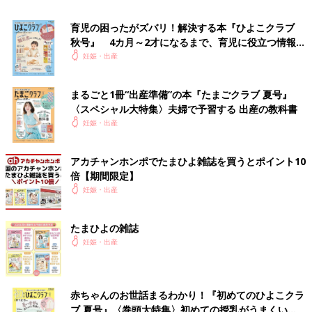
育児の困ったがズバリ！解決する本『ひよこクラブ
秋号』 4カ月～2才になるまで、育児に役立つ情報が
いっぱい！
妊娠・出産
まるごと1冊“出産準備”の本『たまごクラブ 夏号』
〈スペシャル大特集〉夫婦で予習する 出産の教科書
妊娠・出産
アカチャンホンポでたまひよ雑誌を買うとポイント10
倍【期間限定】
妊娠・出産
たまひよの雑誌
出典：Instagramアカウント「72_ochibigram」
妊娠・出産
NUTSさんは妊娠中にベルメゾンで授乳服を購入。両胸に授乳口
があるのでささっと授乳できたそう。ロンTなので妊娠中から着
れるというのもうれしいですね。コスパもよいので、リピートで
色違いを購入予定なのだとか。
赤ちゃんのお世話まるわかり！『初めてのひよこクラ
ブ 夏号』〈巻頭大特集〉初めての授乳がうまくい