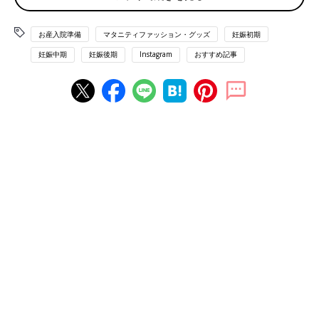
出典：Instagramアカウント「y___baby03」
y___baby03さんは
授乳
キャミソールやマタニティパジャマを購
お産入院準備
マタニティファッション・グッズ
妊娠初期
入。チャコールのキャミソールは産前用、グレージュの方は産後
用なのだとか。母子手帳をもらった時のクーポンと両親学級の参
妊娠中期
妊娠後期
Instagram
おすすめ記事
加でもらったクーポンを使い、とても安く買うことができたそう
です。
入院準備用のパジャマや産褥ショーツを購入