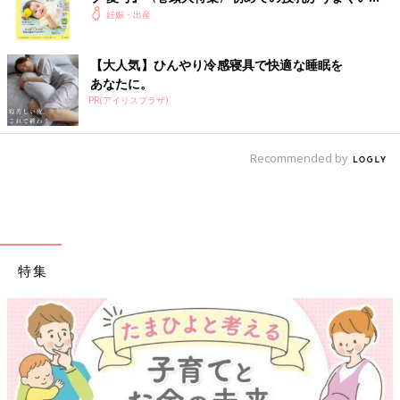
ベルメゾンのディズニー！ベビー＆キッ
く！ おっぱい・ミルクの基本と夏のトラブル 解決テ
妊娠・出産
ク
ズ向けおすすめアイテム4選
日用雑貨やファッションアイテムなど、さまざ
【大人気】ひんやり冷感寝具で快適な睡眠を
まなアイテムがそろっているベルメゾン。人気
あなたに。
のディズニーもいろいろな種類があります。今
PR(アイリスプラザ)
回はベルメゾンで購入できるベビー&キッズ向
けのディズニーアイテムをご紹介します。
ベルメゾンで購入できる人気のマタニティアイテムをご紹介しま
した。産前産後の下着やベビー用アイテムなども一緒に購入でき
Recommended by
るのがうれしいですね。ぜひ、オンラインショップも覗いてみて
ください。
(文：まり)
※記事内容でご紹介している投稿、リンク先は、削除される場合
があります。あらかじめご了承ください。
特集
※記事の内容は記載当時の情報であり、現在と異なる場合があり
ます。