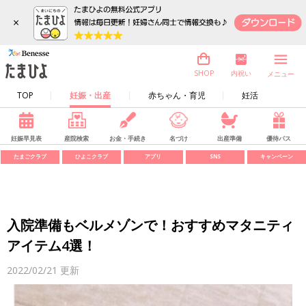
×
内祝い
SHOP
メニュー
TOP
妊娠・出産
赤ちゃん・育児
妊活
妊娠早見表
産院検索
お金・手続き
名づけ
出産準備
優待パス
たまごクラブ
ひよこクラブ
アプリ
SNS
キャンペーン
入院準備もベルメゾンで！おすすめマタニティ
アイテム4選！
2022/02/21
更新