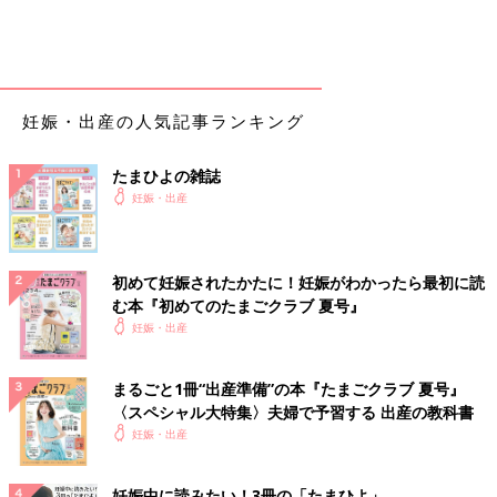
妊娠・出産の人気記事ランキング
たまひよの雑誌
妊娠・出産
初めて妊娠されたかたに！妊娠がわかったら最初に読
む本『初めてのたまごクラブ 夏号』
妊娠・出産
出典：Instagramアカウント「saki.treebis」
まるごと1冊“出産準備”の本『たまごクラブ 夏号』
Sakiさんは、マタニティデニムを購入。今までは、お腹を締めつ
〈スペシャル大特集〉夫婦で予習する 出産の教科書
けないようなワンピコーデが多かったんだそう。今回こちらのマ
妊娠・出産
タニティデニムをゲットし、妊娠前に着ていたアイテムも、組み
合わせてコーデできるようになったんだとか。おなか周りがゆっ
妊娠中に読みたい！3冊の「たまひよ」