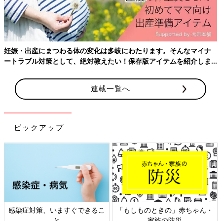
るのも魅力的ですよね。今回はおすすめのマタ
ニティアイテムをご紹介します。
ユニクロのマタニティアイテムはいかがでしたか？マタニティ専
用アイテムだけでなく、妊婦さんでも気軽に着られるようなゆっ
たりデザインなど、見どころたっぷりでしたね。気になるアイテ
ムがあれば、ぜひ公式サイトや店舗でチェックしてみてください
妊娠・出産にまつわる体の変化は多岐にわたります。そんなマイナ
ね。
ートラブル対策として、絶対教えたい！保存版アイテムを紹介しま
(文・水川ちさ)
す。
※記事内容でご紹介している投稿、リンク先は、削除される場合
連載一覧へ
があります。あらかじめご了承ください。
※記事の内容は記載当時の情報であり、現在と異なる場合があり
ます。
ピックアップ
※記事内の価格はすべて税込み、2022年2月時点のものです。
感染症対策、いますぐできるこ
「もしものときの」赤ちゃん・
と
家族の防災