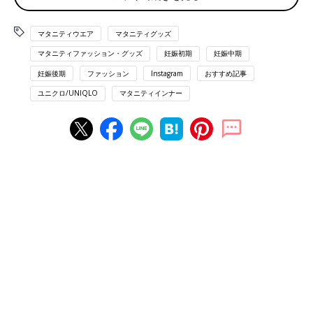
マタニティウエア
マタニティグッズ
マタニティファッション・グッズ
妊娠初期
妊娠中期
妊娠後期
ファッション
Instagram
おすすめ記事
ユニクロ/UNIQLO
マタニティインナー
出典：Instagramアカウント「yoko___mama」
ようこさんは、こちらの
マタニティショーツ
（ハイライズ）790
円を購入。妊娠5ヶ月頃に、Mサイズをチョイスしたんだそう。
お腹がすっぽり包まれ、肌触りも最高！とのこと。とっても快適
そうなショーツですよね。
お腹を締めつけないデニムは、1本持っていると便
利！