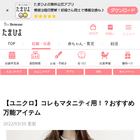
×
内祝い
SHOP
メニュー
TOP
妊娠・出産
赤ちゃん・育児
妊活
妊娠早見表
産院検索
お金・手続き
名づけ
出産準備
優待パス
たまごクラブ
ひよこクラブ
アプリ
SNS
キャンペーン
【ユニクロ】コレもマタニティ用！？おすすめ
万能アイテム
2022/03/20
更新