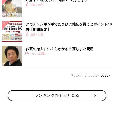
たりしたボトムは、1本持っていると便利ですよね。
妊娠・出産
臨月でもずり落ちず、暖かい！ヒートテックマタニ
ティレギンス（10分丈）
アカチャンホンポでたまひよ雑誌を買うとポイント10
倍【期間限定】
妊娠・出産
お墓の撤去にいくらかかる？墓じまい費用
PR(くらしの話題)
Recommended by
ランキングをもっと見る