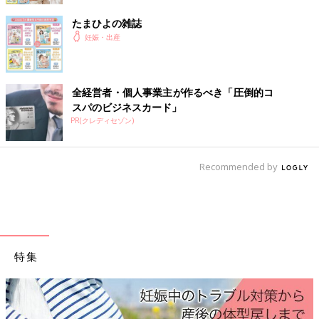
たまひよの雑誌
妊娠・出産
全経営者・個人事業主が作るべき「圧倒的コ
スパのビジネスカード」
PR(クレディセゾン)
出典：Instagramアカウント「93_0920」
Recommended by
93_0920さんは、3Dスフレ クルーネックセーターをセールで購
入。こちらはメンズアイテムなんだとか。ゆったりしたシルエッ
トで、とっても着やすそう。これならお腹がもう少し大きくなっ
ても余裕がありますよね。シックな印象でとっても素敵です！
【ユニクロ】話題のおすすめマタニティ
特集
アイテム5選！
ユニクロのマタニティアイテムが、妊婦さんに
大人気です！お値段も比較的お手頃で、生地の
質も良いと話題に。店舗やネットで気軽に買え