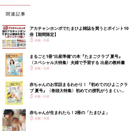
関連記事
出典：Instagramアカウント「yuruku_unamama」
アカチャンホンポでたまひよ雑誌を買うとポイント10
倍【期間限定】
yuruku_unamamaさんは、ヒートテックマタニティレギンス
妊娠・出産
（10分丈）1,500円を購入。カラーはブラックのみなんだとか。
身長は167cmだそうですが、着用した際もしっかり10分丈あ
り、よく伸びる生地なのでMサイズでピッタリとのこと。臨月の
まるごと1冊“出産準備”の本『たまごクラブ 夏号』
ときでもずり落ちず、暖かく履けたようですよ。
〈スペシャル大特集〉夫婦で予習する 出産の教科書
妊娠・出産
メンズ用をセールでゲット！3Dスフレ クルーネッ
クセーター
赤ちゃんのお世話まるわかり！『初めてのひよこクラ
ブ 夏号』〈巻頭大特集〉初めての授乳がうまくい
く！ おっぱい・ミルクの基本と夏のトラブル 解決テ
妊娠・出産
ク
赤ちゃんが生まれたら！2冊の「たまひよ」
妊娠・出産