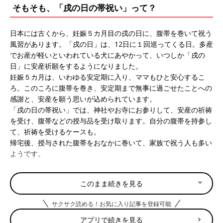
そもそも、「戌の日の帯祝い」って？
日本には古くから、妊娠５カ月目の戌の日に、腹帯を巻いて祝う
風習があります。「戌の日」は、12日に１回巡ってくる日。多産
でお産が軽いといわれている犬にあやかって、いつしか「戌の
日」に安産祈願をするようになりました。
妊娠５カ月は、いわゆる安定期に入り、ママもひと安心するこ
ろ。このころに腹帯を巻き、安定期まで無事に過ごせたことへの
感謝と、安産を願う思いが込められています。
「戌の日の帯祝い」では、神社やお寺にお参りして、安産の祈祷
を受け、腹帯などの授与品を受け取ります。自分の腹帯を持参し
て、祈祷を受けるケースも。
帰宅後、授与された腹帯をおなかに巻いて、家族で祝う人も多い
ようです。
スムーズに「戌の日の帯祝い」をするには？
このまま続きを見る
「戌の日の帯祝い」、せっかくなら「戌の日」にお参りしたい！
サクサク読める！お気に入り記事を登録可能
という妊婦さんがやはり多く、たまひよ調べでは、お参りした妊
アプリで続きを見る