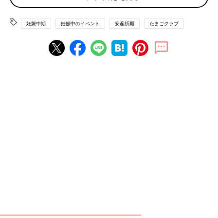
婦さんのうち、約半数が戌の日に参拝。月に２～３回しかない戌
の日には参拝者が集中、とくに有名寺社では大混雑がお約束とな
っています。さらに土日祝日に重なると、余計大変なことに！
妊娠中期
妊娠中のイベント
安産祈願
たまごクラブ
ただ、妊娠中、とくに妊娠５カ月ごろは、体調もまだ安定しない
ことが多いもの。なるべく混雑を避けたり、体調をくずさないた
めの準備を万全にするなどして、かしこくお参りをしたいです
ね。
そのために、実際に戌の日のお参りをした妊婦さんのアドバイス
をぜひ参考にしてください！
「安産祈願で有名な神社に、戌の日や休日に参拝する場合は要注
意！ 朝から行っても、夕方近くまで祈祷を受けられない場合
も。体調優先で、戌の日に限らず日程を考えてみて」（産後８カ
月）
「両親など何人かで行く場合は、皆で参拝できるかなどを事前に
確認したほうが安心。寺社によっては、戌の日など込み合う日は
妊婦だけがご祈祷を受けるケースもあります」（産後６カ月）
「県外の安産祈願で有名な神社を参拝。でも、産後、赤ちゃん連
れでお礼参りに行くことを考えたら、近くの神社で安産祈願する