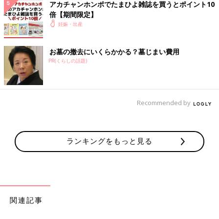
アカチャンホンポでたまひよ雑誌を買うとポイント10
・
[妊娠15週の口コミ]もうすぐ安定期！戌の日参りと体重管理の
倍【期間限定】
コツ
妊娠・出産
・
息を吐くだけで安産に！？【妊娠12週】から始めるソフロロジ
ー出産の呼吸法
お墓の撤去にいくらかかる？墓じまい費用
PR(くらしの話題)
●記事の内容は記事執筆当時の情報であり、現在と異なる場合が
あります。
Recommended by
ランキングをもっと見る
関連記事