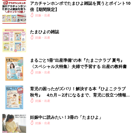
アカチャンホンポでたまひよ雑誌を買うとポイント10
倍【期間限定】
妊娠・出産
たまひよの雑誌
妊娠・出産
まるごと1冊“出産準備”の本『たまごクラブ 夏号』
〈スペシャル大特集〉夫婦で予習する 出産の教科書
妊娠・出産
育児の困ったがズバリ！解決する本『ひよこクラブ
秋号』 4カ月～2才になるまで、育児に役立つ情報が
いっぱい！
妊娠・出産
妊娠中に読みたい！3冊の「たまひよ」
妊娠・出産