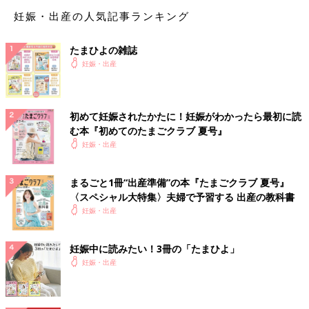
のもよかったかな、と思いました」（産後３カ月）
妊娠・出産の人気記事ランキング
「とくに戌の日は待ち時間が長くなりがち。時季によっては、ご
たまひよの雑誌
祈祷までの待ち時間に寒いこともあるので、防寒の用意を。逆に
妊娠・出産
暑い時季には、はおるものがあったほうがいいと思います」（産
後９カ月）
初めて妊娠されたかたに！妊娠がわかったら最初に読
「安産祈願自体は意外とすぐに終わってしまうので、家族と行く
む本『初めてのたまごクラブ 夏号』
場合は、食事と組み合わせるといいかも。戌の日は寺社の周辺の
妊娠・出産
飲食店は混雑するので、前もって食事の場所も考えておくと◎」
（産後３カ月）
まるごと1冊“出産準備”の本『たまごクラブ 夏号』
戌の日の帯祝いは、厳粛な雰囲気の中で親になる意識を新たにで
〈スペシャル大特集〉夫婦で予習する 出産の教科書
きる風習として、現代の妊婦さんたちにも大切に受け継がれてい
妊娠・出産
ます。よりよい１日にするために、体調優先で、無理のないスケ
ジュールで参拝したいですね。（文・たまごクラブ編集部）
妊娠中に読みたい！3冊の「たまひよ」
■参考／
『初めてのたまごクラブ』2017年秋号
妊娠・出産
■関連記事
・
戌の日に安産祈願に行こう！ いつどこに行けばいいの？