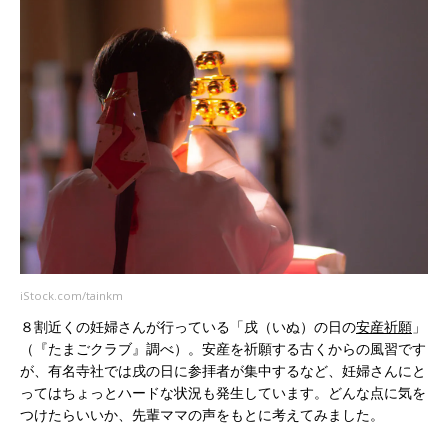
iStock.com/tainkm
８割近くの妊婦さんが行っている「戌（いぬ）の日の
安産祈願
」
（『たまごクラブ』調べ）。安産を祈願する古くからの風習です
が、有名寺社では戌の日に参拝者が集中するなど、妊婦さんにと
ってはちょっとハードな状況も発生しています。どんな点に気を
つけたらいいか、先輩ママの声をもとに考えてみました。