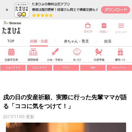
×
内祝い
SHOP
メニュー
TOP
妊娠・出産
赤ちゃん・育児
妊活
妊娠早見表
産院検索
お金・手続き
名づけ
出産準備
優待パス
たまごクラブ
ひよこクラブ
アプリ
SNS
キャンペーン
戌の日の安産祈願、実際に行った先輩ママが語
る「ココに気をつけて！」
2017/11/05
更新