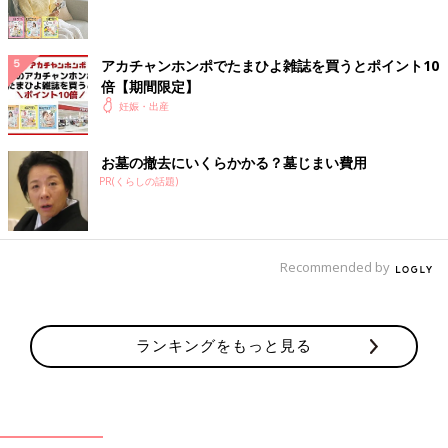
【コロナ禍を避けるため、郵送で祈祷】
コロナの感染拡大とつわりがひどくて行けませんでした。夫に行
ってもらおうかと思ったけど仕事の都合がつかず、結局、郵送の
アカチャンホンポでたまひよ雑誌を買うとポイント10
祈祷にしました。
倍【期間限定】
妊娠・出産
【１人目で行けなかったから、今回は行きたい】
1人目の時は入院していて行けなかったので、今回（２人目）は
お墓の撤去にいくらかかる？墓じまい費用
行くつもりです。妊娠5カ月目の戌の日にはこだわらず、コロナ
PR(くらしの話題)
感染者が少しでも減った頃に行こうかなと様子を見ています。
妊娠中でも運動をしてリラックス
Recommended by
ランキングをもっと見る