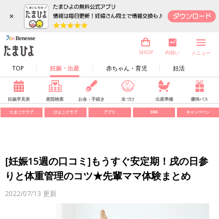
×
内祝い
SHOP
メニュー
TOP
妊娠・出産
赤ちゃん・育児
妊活
妊娠早見表
産院検索
お金・手続き
名づけ
出産準備
優待パス
たまごクラブ
ひよこクラブ
アプリ
SNS
キャンペーン
[妊娠15週の口コミ]もうすぐ安定期！戌の日参
りと体重管理のコツ★先輩ママ体験まとめ
2022/07/13
更新