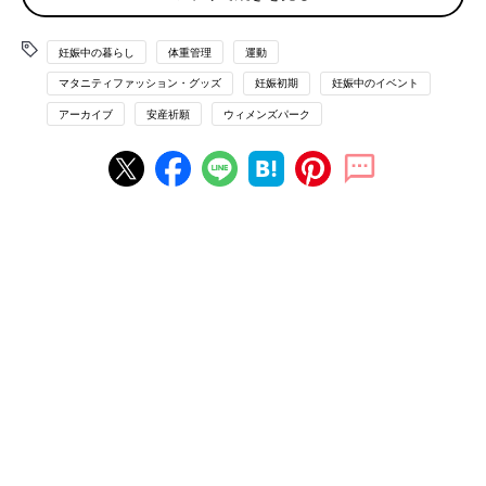
※2022年2月実施。妊娠中~
2歳
までのお子さんをお持ちの
妊娠中の暮らし
体重管理
運動
ママ（n=2,439）
マタニティファッション・グッズ
妊娠初期
妊娠中のイベント
アーカイブ
安産祈願
ウィメンズパーク
妊娠15週ごろになると、そろそろ考えておきたいのが戌の日の安
産祈願をどうするのかということ。妊娠５カ月目に、12日に1度
めぐってくる戌の日に神社へ行き、祈祷と同時におなかに腹帯を
巻く「帯祝い」をする方が多いようです。
たまひよWEBで実施した「妊娠・育児中の生活に関するアンケ
ート（以下同）によると、70.3%の方が戌の日のお参りに行った
という結果に。とはいえ、まだまだコロナ禍が続く中での回答な
ので「リスクの方が高いと判断した」と参拝を避ける方も多かっ
たようです。参拝する場合も、「戌の日にはこだわらず混雑を避
けた」「義両親が別日に祈祷に出かけ、腹帯の購入をしてくれ
た」という意見も見られました。しばらくは、世の中の状況に合
わせた形でのお参りがいいのかもしれませんね。
【戌の日ではない日に行きました】
戌の日ではない4カ月半ころ、行けるときにご祈祷してもらいま
した。神社に聞いたところ、戌の日に夫に腹帯を巻いてもらえば