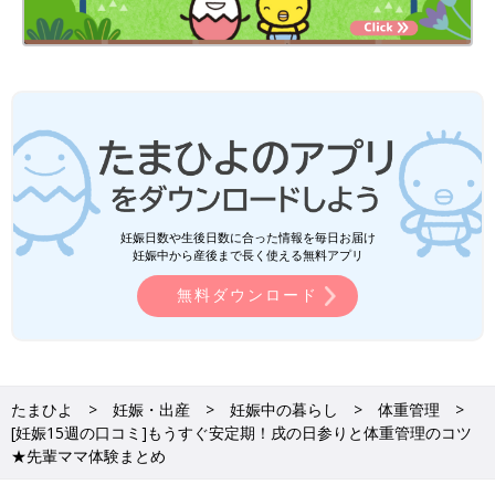
まもなく16週、安定期に入ります。軽い運動や安産祈願のお参り
など、体調を見ながら、少しずつ行動が広がることで、気持ちの
安定にもつながっていくかもしれませんね。
■他の週数の記事を読む
・
[妊娠14週]健診への夫のつき添いと胎教の話
・
[妊娠16週]友人への妊娠報告と安定期の食事や旅行
妊娠日数や生後日数に合った情報を毎日お届け
※投稿内容は投稿者の個人的な見解・体験に基づくものですの
妊娠中から産後まで長く使える無料アプリ
で、あくまでもアドバイスとして参考にしていただき、症状など
については医療機関にご確認ください。
無料ダウンロード
※文中のコメントは、たまひよアンケートとベネッセが運営して
いた女性向け口コミサイトへの投稿を再編集したものです。
たまひよ
妊娠・出産
妊娠中の暮らし
体重管理
[妊娠15週の口コミ]もうすぐ安定期！戌の日参りと体重管理のコツ
★先輩ママ体験まとめ