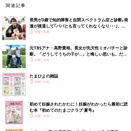
関連記事
長男が3歳で知的障害と自閉スペクトラム症と診断｡発
達が後退して｢パパとも言ってくれなくなり･･･｣、元
プロバスケ選手･岡田優介
妊娠・出産
元TBSアナ・高野貴裕。長女が先天性ミオパチーと診
断。「どうしてうちの子が…」と悔しい思いも。だか
安定期に入ると、体調がよいときにリフレッシュや
体重管理
もか
らこそ、娘との時間を全力で楽しみたい
妊娠・出産
ねて体を動かすママも増えてくるようです。適度な運動は心身と
もにリラックスできることもありますが、もちろん無理はしない
たまひよの雑誌
こと。体調を見ながら、自分のペースでゆったりと進められるマ
妊娠・出産
タニティヨガやマタニティスイミング、マタニティビクスなどが
妊婦さんたちの間では人気があるようです。とはいえ、これらは
知識のある先生やインストラクターに教わる必要があるため、ま
ずは簡単にとりかかれるウォーキングやストレッチなどから始め
初めて妊娠されたかたに！妊娠がわかったら最初に読
たという人も多いようです。運動をしてもよいか、病院の先生に
む本『初めてのたまごクラブ 夏号』
相談しながら取り組んでくださいね。
妊娠・出産
【マタニティスイミングはおすすめ】