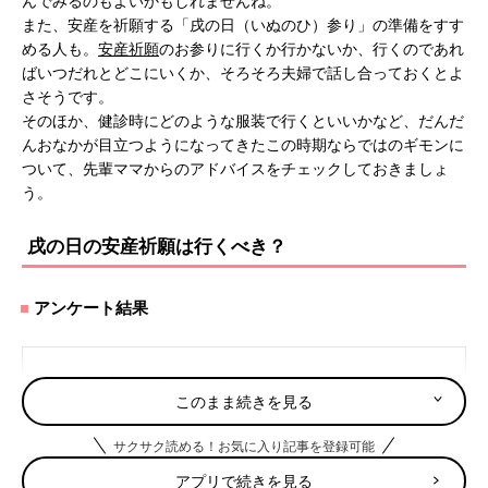
んでみるのもよいかもしれませんね。
また、安産を祈願する「戌の日（いぬのひ）参り」の準備をすす
める人も。
安産祈願
のお参りに行くか行かないか、行くのであれ
ばいつだれとどこにいくか、そろそろ夫婦で話し合っておくとよ
さそうです。
そのほか、健診時にどのような服装で行くといいかなど、だんだ
んおなかが目立つようになってきたこの時期ならではのギモンに
ついて、先輩ママからのアドバイスをチェックしておきましょ
う。
戌の日の安産祈願は行くべき？
アンケート結果
Ｑ. 戌の日のお参りには行った？
このまま続きを見る
行った 70.3％
行くつもりだったが行けなくなった 9％
サクサク読める！お気に入り記事を登録可能
行くつもりはなかった 13％
その他 6.9％
アプリで続きを見る