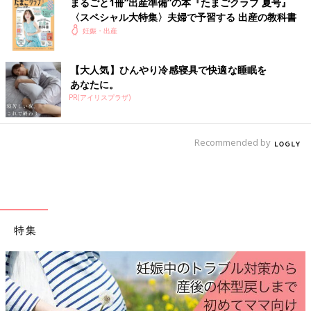
まるごと1冊“出産準備”の本『たまごクラブ 夏号』
マタニティスイミングは体に負担もかかりにくいのでいいと思い
〈スペシャル大特集〉夫婦で予習する 出産の教科書
ます。ただ、行ってもいいかどうかは、健診のときにかかりつけ
妊娠・出産
の医者に相談したうえで通ったほうが、安全かと思います。
【自宅でヨガとスクワット】
【大人気】ひんやり冷感寝具で快適な睡眠を
私はまだ
1歳
の娘がいるので、お昼寝のときなどにDVDを見なが
あなたに。
らマタニティヨガをしています。スクワットも、出産のときに使
PR(アイリスプラザ)
う下半身の筋肉を鍛えられるようです。おなかがはったりするよ
うなら中止し、無理のない程度にしています。
【マタニティビクスは楽しい！】
Recommended by
リズム感がないとたいへん、と言われている妊婦さんもいらっし
ゃいますが、そんなのたいした問題ではないです。ぶつかったり
するわけではないし、何度もやればわかってきます。何より気分
爽快です！私はヨガより好きです。
特集
健診に行くときの服装
Ｑ. 健診に行くときの服装は？（複数回答可）
スカート 31.4％
パンツ 41.1％