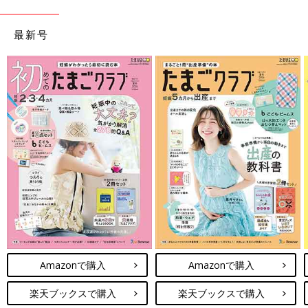
えてみてはいかがでしょうか。
【エコーに対応できるように】
最新号
エコー箇所によってワンピースのほうがよかったり、セパレート
のほうがよかったりありますよね。私はどちらにも対応できるよ
うに、膝より少し上のワンピにデニムレギンスが多いです。
【一時的とはいえパンツ丸出しに…】
経膣エコーだと脱ぐのがラクなのでマキシワンピで健診に行った
ら、おなかのエコーに。ワンピースの下は、いい感じにデロデロ
になった妊婦デカパンツ１枚。なんでレギンスはいてこなかった
んだろう…と後悔の嵐でした。
【着衣で体重が変わってしまう】
寒かったので着込んでいったら体重オーバーになってしまい、先
生に軽く注意されました。家で測ったとき（服なし）は想定内だ
ったので、心の中で「服のせいなんだけどなあ」とモヤモヤしま
した。次回からは薄着で行きます。
Amazonで購入
Amazonで購入
【検診内容に合わせて】
楽天ブックスで購入
楽天ブックスで購入
健診の内容に合わせて変えたほうがいいですよね。私は内診があ