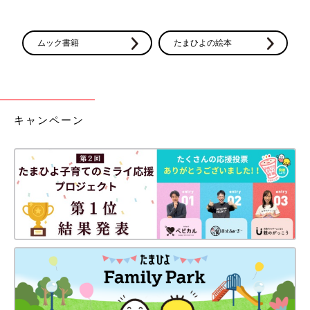
るうちはスカートで、エコーになってからはパンツで行っていま
した。
ムック書籍
たまひよの絵本
【体重測定対策で軽い素材をチョイス】
冬で寒かったので着込んでいましたが、体重測定があるためなる
べく軽い服装になるように努力しました。温かくて軽い素材の服
で行くことが多かったかなぁ。
キャンペーン
【ワンピース＆レギンスが一番】
経膣エコーならワンピース、おなかのエコーだとパンツが楽。と
はいえ、どちらかわからないこともあるので、ワンピースの下に
レギンスを履いて行くことに。これだと経膣エコーでもおなかの
エコーでも大丈夫！
【毎回同じ服装で覚えてもらう作戦】
体重測定が毎回あるので変化をわかりやすくするため毎回同じ服
装で行っていました。看護師さんからみたら同じ服装しか見たこ
とないって思われるかもしれないけど、逆に印象が付いて覚えて
もらえるし！って良い方向に考えていました。