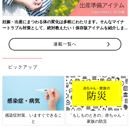
ワンピース 47.2％
特に決めてなかった 15.3％
その他 1.3％
妊娠・出産にまつわる体の変化は多岐にわたります。そんなマイナ
※2022年2月実施。妊娠中~2歳までのお子さんをお持ちのママ
ートラブル対策として、絶対教えたい！保存版アイテムを紹介しま
（n=3,542）
す。
妊娠15週になり、服の上からでもおなかのふくらみがわかるよう
連載一覧へ
になってきたのではないでしょうか。それにともない、今までの
パンツやスカートのウエストがきゅうくつになり、外出時に着る
ものに悩んでいる人も多いようです。同時に、健診時にどのよう
ピックアップ
な服装で行ったらいいのか気になるという声も挙がっています。
アンケートによると、「ワンピース」派が47.2％とやはり楽なス
タイルが好まれていることがわかります。とはいえパンツは
41.1％、スカートも31.4％の回答があり、その時々により着るも
のを変えていた人も多そうです。ちなみに「パンツ」派には、
「おなかがきゅうくつにならないゴムのズボンがいい」という意
見も。
また、「おなかエコーか経膣エコーかによってベストな服装は変
感染症対策、いますぐできるこ
「もしものときの」赤ちゃん・
わる」「正確に体重変化がわかるように毎回同じ服装で行く」と
と
家族の防災
いう先輩ママたちの声も多かったので、体験談をもとに服装を考