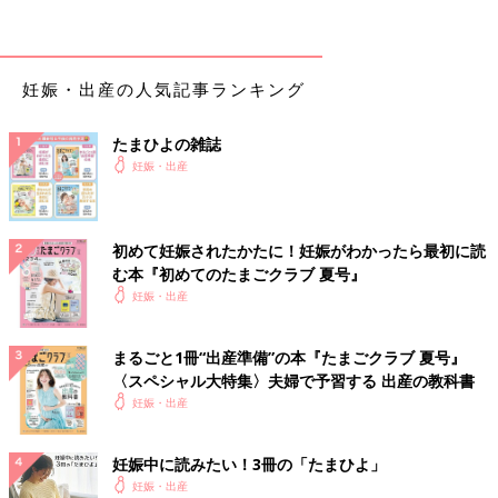
いいそうです。また、戌の日はとても混むようで、ご祈祷しても
らえるのは妊婦さんのみ。けれど、わが家は夫も中に入って一緒
にご祈祷してもらえました。
妊娠・出産の人気記事ランキング
【母方の実家がする地域も】
私の実家のある地域では、戌の日の帯祝いは、赤ちゃんの母方の
たまひよの雑誌
実家がするという風習があります。腹帯を購入して戌の日に神社
妊娠・出産
に持参し、安産の祈祷をしてもらいました。必要だった費用は実
家が出してくれました。
【行きませんでした】
初めて妊娠されたかたに！妊娠がわかったら最初に読
現在2人目を妊娠中ですが、上の子のときも今回も戌の日参りは
む本『初めてのたまごクラブ 夏号』
しませんでした。夫婦、両家族みんな信心深くないので、話にも
妊娠・出産
あがらなかったし、気にもしませんでした。でも無事に出産しま
したよ。
まるごと1冊“出産準備”の本『たまごクラブ 夏号』
〈スペシャル大特集〉夫婦で予習する 出産の教科書
【戌の日以前に、安産祈願!？】
妊娠・出産
戌の日よりも前に有名どころを何カ所か回って安産祈願で参拝し
ていました。そのせいか、戌の日すぎるときにはもういいかなっ
妊娠中に読みたい！3冊の「たまひよ」
てなってしまって、行きませんでした。
妊娠・出産