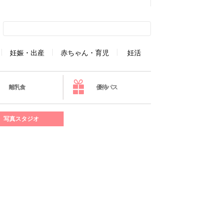
妊娠・出産
赤ちゃん・育児
妊活
離乳食
優待パス
写真スタジオ