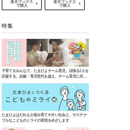
楽天ブックス
楽天ブックス
で購入
で購入
特集
子育てをみんなで。たまひよチーム育児。頑張る2人を
応援する、妊娠・育児世代を超え、チーム育児に共感
する社会を目指していきます。
たまひよはだれもが産み育てやすい社会と、サステナ
ブルなこどものミライの実現をめざします