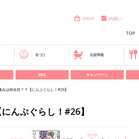
SHOP
内祝い
TOP
き
名づけ
出産準備
SNS
キャンペーン
痛みは何合目？？【にんぷぐらし！#26】
にんぷぐらし！#26】
次の話