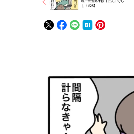
唯一の連絡手段【にんぷぐら
し！#25】