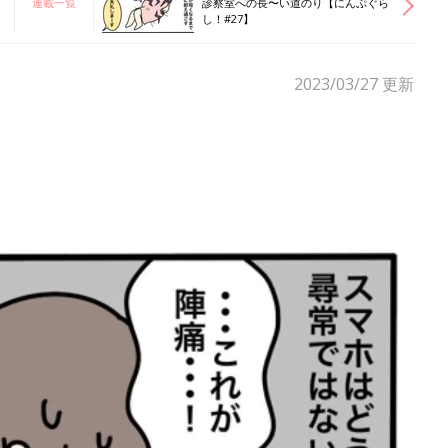
連載一覧
診察室への長〜い道のり【にんぷぐら
し！#27】
2023/03/27
更新