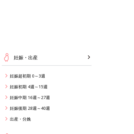
妊娠・出産
妊娠超初期 0～3週
妊娠初期 4週～15週
妊娠中期 16週～27週
妊娠後期 28週～40週
出産・分娩