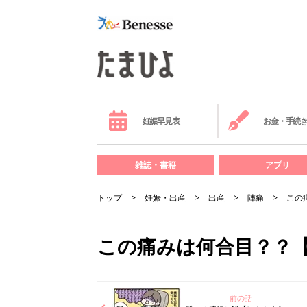
妊娠早見表
お金・手続
雑誌・書籍
アプリ
トップ
妊娠・出産
出産
陣痛
この
この痛みは何合目？？【
前の話