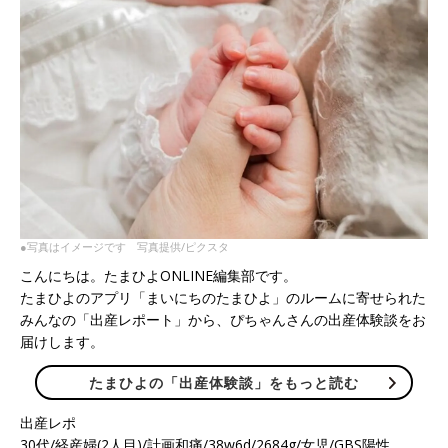
●写真はイメージです 写真提供/ピクスタ
こんにちは。たまひよONLINE編集部です。
たまひよのアプリ「まいにちのたまひよ」のルームに寄せられた
みんなの「出産レポート」から、ぴちゃんさんの出産体験談をお
届けします。
たまひよの「出産体験談」をもっと読む
出産レポ
30代/経産婦(2人目)/計画和痛/38w6d/2684g/女児/GBS陽性