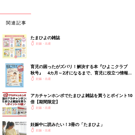
すぎて...今でも人生で最大の痛みは1人目出産時の痛みです...)
陣痛も出産も麻酔の力で全然耐えられるレベルでよかったです。
他の方のレポで経産婦は早めに麻酔入れてもらったほうがいいと
関連記事
見ましたが、お産の進みが早かったので、ほんとに早めに入れて
もらってよかったなと思いました！！
あと、マタニティヨガでやった呼吸法や自分の身体の力を抜く方
たまひよの雑誌
法は役に立ったと思います。
妊娠・出産
今日はぐっすり眠って明日からの新生児育児を楽しみたいと思い
ます！！
いかがでしたか？ たまひよのアプリ「まいにちのたまひよ」で
育児の困ったがズバリ！解決する本『ひよこクラブ
は、もっとたくさんの「出産レポート」を読むことができます！
秋号』 4カ月～2才になるまで、育児に役立つ情報が
また、同じ出産予定月の人と情報交換ができる「同期ルーム」も
いっぱい！
妊娠・出産
ありますので、ぜひ活用してみてくださいね。
たまひよのアプリ「まいにちのたまひよ」は、【たまひよアプ
アカチャンホンポでたまひよ雑誌を買うとポイント10
リ】でストア検索してもDLできます！
倍【期間限定】
妊娠・出産
●この記事は個人の体験記です。
●記事の内容は2025年12月の情報で、現在と異なる場合がありま
妊娠中に読みたい！3冊の「たまひよ」
す。
妊娠・出産