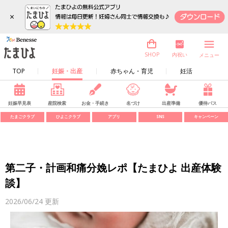
×
内祝い
SHOP
メニュー
TOP
妊娠・出産
赤ちゃん・育児
妊活
妊娠早見表
産院検索
お金・手続き
名づけ
出産準備
優待パス
たまごクラブ
ひよこクラブ
アプリ
SNS
キャンペーン
第二子・計画和痛分娩レポ【たまひよ 出産体験
談】
2026/06/24
更新