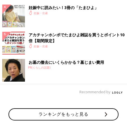
て昼食！さらにベッドの上で4時間過ごしたあと、麻酔のカテー
妊娠中に読みたい！3冊の「たまひよ」
テルを抜いて終わり！
妊娠・出産
麻酔が切れてから
会陰切開
の鈍痛は少しあるものの、ロキソプロ
フェンで痛みを抑えられるし、鎮痛剤が切れても我慢できる程
度。
アカチャンホンポでたまひよ雑誌を買うとポイント10
倍【期間限定】
1人目のときは計画和痛予定が、入院予定日前日、夜間に陣痛が
妊娠・出産
来てしまい...麻酔科医の出勤を待ってからの和痛対応だったから
か、麻酔の恩恵をほとんど受けられず...(むしろ出産時はめちゃく
ちゃ痛かった)
お墓の撤去にいくらかかる？墓じまい費用
麻酔が効かなくてめちゃくちゃ痛い最悪のパターンも想定して臨
PR(くらしの話題)
んだお産でしたが、この痛みならすぐ忘れられる！と思える程度
の痛みしかなく、穏やかなお産でした！！(最大の痛みでも、子
宮口5〜6cmの陣痛の痛みくらいにおさまってた気がします！無
Recommended by
痛だともっと痛みが取れるのだと思います！)
結果的に、今回のお産で辛かったのは
・ラミナリア入れるとき、抜くとき
ランキングをもっと見る
・硬膜外麻酔のカテーテルを入れたときに足がしびれたこと
...でした！(1人目のときは子宮口8cm〜出産までの痛みが衝撃的