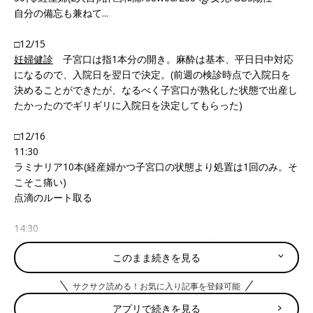
自分の備忘も兼ねて...
□12/15
妊婦健診
子宮口は指1本分の開き。麻酔は基本、平日日中対応
になるので、入院日を翌日で決定。(前週の検診時点で入院日を
決めることができたが、なるべく子宮口が熟化した状態で出産し
たかったのでギリギリに入院日を決定してもらった)
□12/16
11:30
ラミナリア10本(経産婦かつ子宮口の状態より処置は1回のみ。そ
こそこ痛い)
点滴のルート取る
14:30
硬膜外麻酔カテーテル挿入&テスト。腰への局所麻酔がじんわり
このまま続きを見る
痛かった。カテーテルの挿入位置が悪く足のしびれを感じたた
め、挿入し直しあり。(事前にそういうことがあるとは説明聞い
サクサク読める！お気に入り記事を登録可能
ていたとはいえ、実際体験すると怖かったです)
アプリで続きを見る