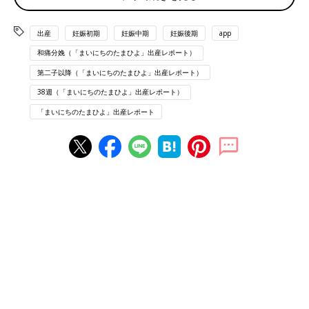
16:00
4階まで階段を登り、子宮口の熟化を促すよう先生から指示があ
出産
妊娠初期
妊娠中期
妊娠後期
app
ったので、階段登る
和痛分娩（「まいにちのたまひよ」出産レポート）
□12/17
第二子以降（「まいにちのたまひよ」出産レポート）
5:30
38週（「まいにちのたまひよ」出産レポート）
前駆
陣痛
が7分間隔で来るようになる。おしるしあり。
「まいにちのたまひよ」出産レポート
6:30
モニター開始。GBS陽性のため、抗生物質の点滴開始。
7:00
ラミナリア抜く&促進剤投与。(以降、30分おきに促進剤追加)子
宮口4cm。
8:00
陣発（有効な陣痛が来ること）。陣発したので麻酔投与開始可の
判断。もう入れたいか聞かれ、早めに入れてもらうことにする。
痛みが強くなるのと麻酔が効くのとか同時だったのか、このとき
の陣痛の痛みがそこそこ持続。ここまで夫と余裕で会話。