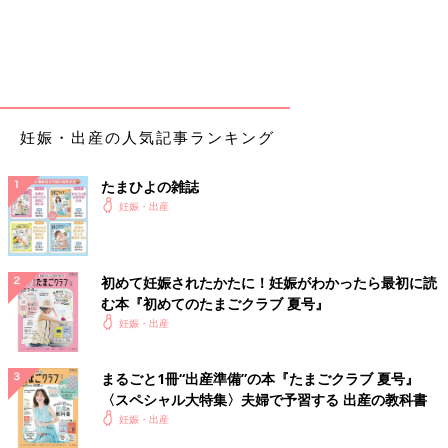
9:20
子宮口6cm。痛みは背中を夫にマッサージしてもらいつつ、呼吸
で耐えられる程度。(和痛のため痛みはあえて残されている)おし
りが押される感覚が出てくる。
10:00
妊娠・出産の人気記事ランキング
陣痛来るたびに何かもれる感覚。おそらく高位破水とのこと。こ
の時点で子宮口全開まであと少し。産道に麻酔を打ってもらう。
たまひよの雑誌
妊娠・出産
10:10
子宮口全開大！赤ちゃんを取り上げる助産師さんの到着を待つた
め、いきまず待機。おしりを押される感覚や赤ちゃんの降りてく
初めて妊娠されたかたに！妊娠がわかったら最初に読
る感覚が強いものの、痛みは呼吸で耐えられる程度。
む本『初めてのたまごクラブ 夏号』
助産師さん到着後、数回いきむ。
妊娠・出産
10:30
会陰を少し切開→爆誕。
まるごと1冊“出産準備”の本『たまごクラブ 夏号』
硬膜外麻酔を足し、会陰縫合。出血量は少量。
〈スペシャル大特集〉夫婦で予習する 出産の教科書
妊娠・出産
そのあとはLDRで2時間横になり...問題なかったので上体起こし