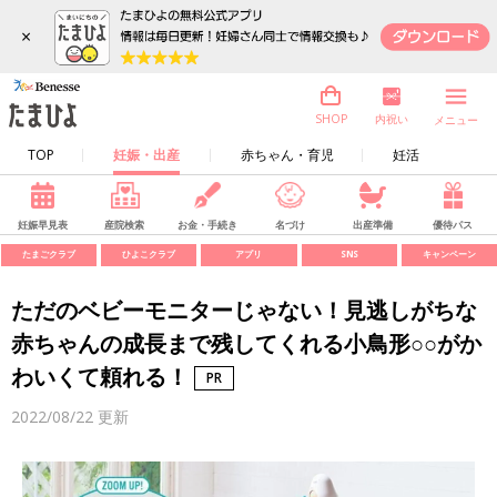
×
内祝い
SHOP
メニュー
TOP
妊娠・出産
赤ちゃん・育児
妊活
妊娠早見表
産院検索
お金・手続き
名づけ
出産準備
優待パス
たまごクラブ
ひよこクラブ
アプリ
SNS
キャンペーン
ただのベビーモニターじゃない！見逃しがちな
赤ちゃんの成長まで残してくれる小鳥形○○がか
わいくて頼れる！
2022/08/22
更新