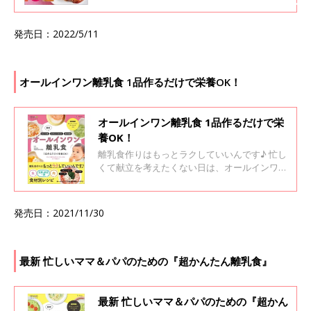
来にわたって健康に過ごすことができますよう
に」 その願いは、毎日の食事次第でかないま
発売日：2022/5/11
す。 妊娠は今までの食生活を見直す絶好のチャ
ンス。 レシピには、妊娠中に取りたい栄養素マ
ークつき。また、つわり、貧血、むくみ、便
秘、体重増加などの悩みを解消。 妊娠初期・中
オールインワン離乳食 1品作るだけで栄養OK！
期・後期別に、食事のコツもわかります。 この
1冊が日々の食生活をサポートします。
オールインワン離乳食 1品作るだけで栄
養OK！
離乳食作りはもっとラクしていいんです♪ 忙し
くて献立を考えたくない日は、オールインワン
離乳食！ とにかく、1品作るだけでOK！ 1品
に、ビタミン・ミネラル、炭水化物、タンパク
質、みーんな入って1食分の栄養バッチリ。 バ
発売日：2021/11/30
リエーション豊富で、赤ちゃんを飽きさせない
メニューを集めました。 魚・肉・豆腐などの食
材別レシピや、手間なし・時短のラクチンワザ
も充実。 離乳食作りの基本情報もしっかり掲載
最新 忙しいママ＆パパのための『超かんたん離乳食』
しています。
最新 忙しいママ＆パパのための『超かん