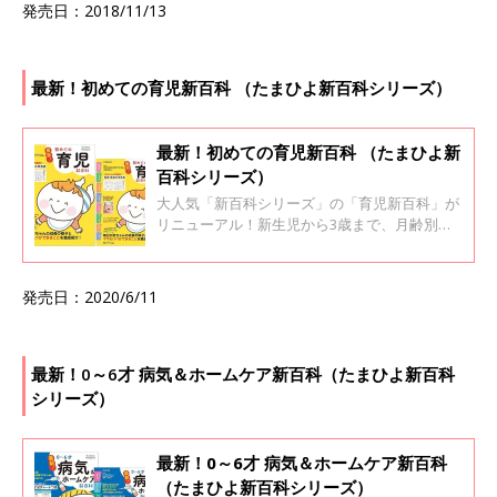
ら名前を考えるステップと名前例を紹介してい
発売日：2018/11/13
ます。 インデックスつきだから、気になるポイ
ントから調べることもできます。 さらに、1年
間使い放題「web鑑定サービス」のログインID
つき！！ 「読み」「イメージ」「漢字」の３つ
最新！初めての育児新百科 （たまひよ新百科シリーズ）
のポイントから、あなたの姓に合う良運名前を
1年間&何度でも検索したり、候補の名前を鑑定
したりできます。
最新！初めての育児新百科 （たまひよ新
百科シリーズ）
大人気「新百科シリーズ」の「育児新百科」が
リニューアル！新生児から3歳まで、月齢別に
毎日の赤ちゃんの成長の様子とママ＆パパがで
きることを徹底紹介。 毎日のお世話を基本から
ていねいに解説。 新生児期からのお世話も写真
発売日：2020/6/11
でよくわかる！ 月齢別に、体・心の成長とかか
わりかたを掲載。 ワンオペおふろの手順など、
ママ・パパの「困った！」を具体的なテクで解
決。 予防接種や乳幼児健診、事故・けがの予防
最新！0～6才 病気＆ホームケア新百科（たまひよ新百科
と対策、病気の受診の目安などもわかりやすく
シリーズ）
紹介しています。 切り取って使える、「赤ちゃ
んの月齢別 発育・発達見通し表」つき。
最新！0～6才 病気＆ホームケア新百科
（たまひよ新百科シリーズ）