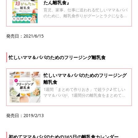
たん離乳食』
育児、家事、仕事に追われる忙しいママ＆パパ
のために、離乳食作りがグーンとラクになるテ
ク＆レシピをギュッと集めました！ 離乳食はパ
パッとかんたんに作っちゃおう！ 1品作れば栄
養バッチリな主食・主菜が中心にレシピを集め
発売日：2021/6/15
ました。おまけによく使う食材ばかりだから、
作りたいときにすぐ作れます。 もちろん、栄養
バランスもバッチリです。 手間なしのポイント
・電子レンジでの調理 ・週に1回のまとめ煮 ・
忙しいママ＆パパのためのフリージング離乳食
大人の料理と一緒に作って取り分け ・のっける
＆混ぜるだけ！ ・下ごしらえ不要の缶詰を活用
忙しいママ＆パパのためのフリージング
離乳食
1週間「まとめて作りおき」で超ラク♪ 忙しい
ママ＆パパが、1週間分の離乳食をまとめて作
れるレシピがいっぱい！ 5カ月から1才半ごろ
まで、1週間献立をまねするだけで栄養バラン
スの取れた離乳食が作れます。 毎日の調理の手
発売日：2019/2/13
間が省けるうえ、必要なときに小分けで使える
＆バリエーションも豊富。離乳食作りの負担が
グッと軽くなります。 スマホなどで二次元コー
ドを読み込むと、動画で作り方がわかります。
初めてママ＆パパのための365日の離乳食カレンダー