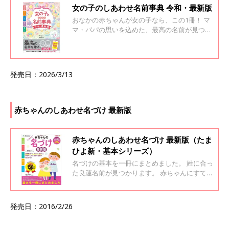
女の子のしあわせ名前事典​ 令和・最新版
おなかの赤ちゃんが女の子なら、この1冊！ マ
マ・パパの思いを込めた、最高の名前が見つか
ります。 おなかの赤ちゃんの性別がわかった
ら、より具体的に名前を考えたい…。そんなマ
マ・パパにオススメ！ 漢字の意味や、「こんな
子に育ってほしい」という願いをわかりやすく
発売日：2026/3/13
丁寧に解説します。 “誠実な子に”“愛される子
に”“優しい子に”といった願いを、どんな漢字で
表せるのかがひと目でわかります。 そのほかに
も、名づけで気になる「イメージ」「音」「画
赤ちゃんのしあわせ名づけ 最新版
数」といったポイント別に調べられて、「たま
ひよ」ならではの実例もタップリ掲載。 きっ
と、最高の名前に出会えます。
赤ちゃんのしあわせ名づけ 最新版（たま
ひよ新・基本シリーズ）
名づけの基本を一冊にまとめました。 姓に合っ
た良運名前が見つかります。 赤ちゃんにすてき
な名前をプレゼントしたい……。そんなママと
パパを応援します。 名づけの基本とチェックポ
イントはもちろん、「音」「イメージ」「画
発売日：2016/2/26
数」からの名づけのコツをていねいに解説。人
気漢字600字の詳しい説明も掲載しています。