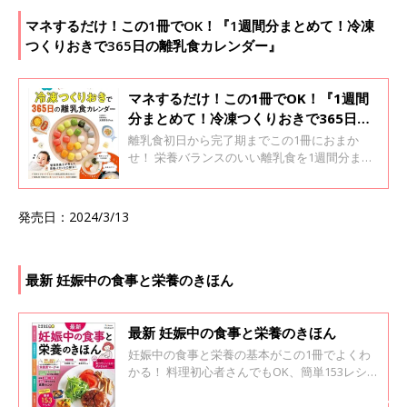
マネするだけ！この1冊でOK！『1週間分まとめて！冷凍
つくりおきで365日の離乳食カレンダー』
マネするだけ！この1冊でOK！『1週間
分まとめて！冷凍つくりおきで365日の
離乳食カレンダー』
離乳食初日から完了期までこの1冊におまか
せ！ 栄養バランスのいい離乳食を1週間分まと
めて作って冷凍。 冷凍キューブをレンチンする
だけのレシピ満載！
発売日：2024/3/13
最新 妊娠中の食事と栄養のきほん
最新 妊娠中の食事と栄養のきほん
妊娠中の食事と栄養の基本がこの1冊でよくわ
かる！ 料理初心者さんでもOK、簡単153レシピ
を掲載。 「妊娠から出産まで健康な体でいられ
るように、そして元気な赤ちゃんが生まれ、将