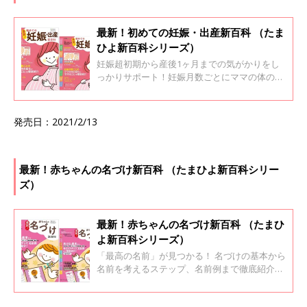
最新！初めての妊娠・出産新百科 （たま
ひよ新百科シリーズ）
妊娠超初期から産後1ヶ月までの気がかりをし
っかりサポート！妊娠月数ごとにママの体の変
化と「今すること」を徹底紹介。 つわりで胃の
ムカムカに悩まされたり、体重管理に苦労した
り、妊娠生活は初めての体験の連続。 妊娠超初
発売日：2021/2/13
期から産後1ヶ月までの気がかりをサポート、
妊娠月数ごとに「すること」と「注意するこ
と」を徹底解説。パパのためのページも充実。
超音波写真の見方、陣痛の乗り切り方、産後1
最新！赤ちゃんの名づけ新百科 （たまひよ新百科シリー
ヶ月の赤ちゃんのお世話についてもていねいに
ズ）
紹介しました。
最新！赤ちゃんの名づけ新百科 （たまひ
よ新百科シリーズ）
「最高の名前」が見つかる！ 名づけの基本から
名前を考えるステップ、名前例まで徹底紹介！
名づけの基本知識のほか、「音」「読み」「季
節」「イメージ」「姓名判断」「漢字」などか