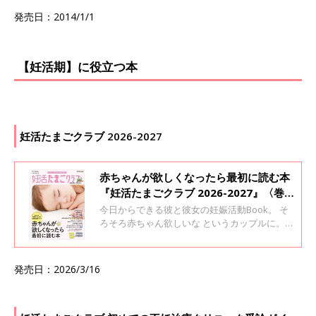
の体のこと、産後の育児テクニック、お金のこ
発売日：2014/1/1
となど。役立つヒントが満載です。
【妊活期】に役立つ本
妊活たまごクラブ 2026-2027
赤ちゃんが欲しくなったら最初に読む本
『妊活たまごクラブ 2026-2027』〈巻
頭大特集〉どうしたら妊娠するのか知っ
今日からできる彼と彼女の妊娠活動Book。 そ
ていますか？ 妊娠するための“基礎知
ろそろ赤ちゃん欲しいな というカップルに。
これ1冊で、「妊活」の基本がわかります。
識”ガイド
発売日：2026/3/16