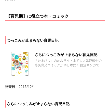
ておきたいポイントもしっかり解説。 忙しいマ
マの離乳食作りを応援します。
【育児期】に役立つ本・コミック
つっこみが止まらない育児日記
さらにつっこみが止まらない育児日記
「たまひよ」のwebサイト上で大人気連載中の
爆笑育児コミックが単行本に！ 婚活マンガで話
題の御手洗直子さんが贈る、つっこみどころ満
載の育児コミック。 愛する「むすめ」との立ち
抱っこ無限地獄から3年。 トリ肉＆直子の御手
洗家に次女誕生！ 2人育児に直子蒼白の赤ちゃ
発売日：2015/12/1
んイベントが押し寄せる！ 帝王切開、離乳食、
入院、しつけ、習い事etc. 笑いあり、涙あり
の、次女誕生からのドラマをお届け。
さらにつっこみが止まらない育児日記