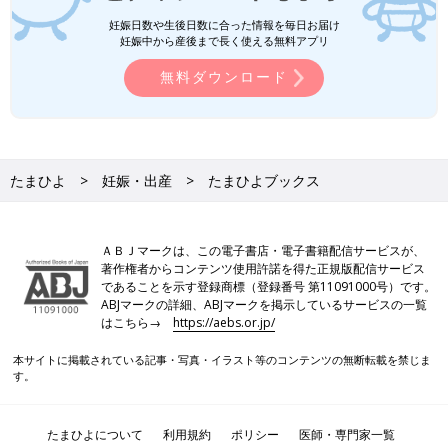
妊娠日数や生後日数に合った情報を毎日お届け
妊娠中から産後まで長く使える無料アプリ
無料ダウンロード
たまひよ
妊娠・出産
たまひよブックス
ＡＢＪマークは、この電子書店・電子書籍配信サービスが、
著作権者からコンテンツ使用許諾を得た正規版配信サービス
であることを示す登録商標（登録番号 第11091000号）です。
ABJマークの詳細、ABJマークを掲示しているサービスの一覧
はこちら→
https://aebs.or.jp/
本サイトに掲載されている記事・写真・イラスト等のコンテンツの無断転載を禁じま
す。
たまひよについて
利用規約
ポリシー
医師・専門家一覧