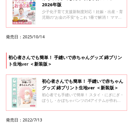
2026年版
少子化子育て支援新制度対応！妊娠・出産・育
児期の“お金の不安”をこれ 1冊で解消！ ママ＆
パパが「知らなかった」「やらなかった」で損
をしないために、もらえるお金、戻るお金、申
請方法などをお金のプロが伝授します。 もらえ
発売日：2025/10/14
るものはしっかりもらう！ 年収300万円台から
の賢い貯め方＆やりくり術を掲載。安心のマネ
ープランで子育てを！！ ママの「専業主婦」
「仕事退職」「仕事継続」タイプ別に必要なス
初心者さんでも簡単！ 手縫いで赤ちゃんグッズ 綿プリン
ケジュールを掲載。貯蓄・教育資金・マイホー
ト生地ver ＜新装版＞
ムプランの最新の情報がわかります。 申請書記
入例つき。
初心者さんでも簡単！ 手縫いで赤ちゃん
グッズ 綿プリント生地ver ＜新装版＞
初心者でも手縫いで簡単！ スタイ・にぎにぎ・
ぼうし・かぼちゃパンツの4アイテムが作れる
材料と、初心者にもわかりやすくていねいに解
説された全19点の作り方の本＆実物大型紙がセ
ットに！ ミシンがなくても、ぜ～んぶ手縫いで
発売日：2022/7/13
作れます。 毎日忙しくて時間がなくても、ぶき
っちょでお裁縫に自信がなくても大丈夫。赤ち