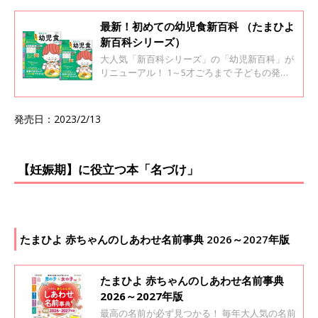
画で確認もできます。
最新！初めての幼児食新百科 （たまひよ
新百科シリーズ）
大人気「新百科シリーズ」の「幼児新百科」が
リニューアル！ 1～5才ごろまで 子どもの発育·
発達に合った食事のきほんがこれ1冊でわか
る！ かむ力や飲み込む力、消化能力が未発達な
幼児期には、口腔や体の発達にあった「幼児
発売日：2023/2/13
食」で、発達をサポートしてあげることが大切
です。 幼児食1年生のママ・パパを応援するた
めに、この本では、超基本からわかりやすく徹
底紹介しています。 人気の「カレンダー式離乳
【妊娠期】に役立つ本「名づけ」
食」の幼児食版、「カレンダー式幼児食」も掲
載しているから、時期別に行うことやレシピが
わかって、迷わず進められます。
たまひよ 赤ちゃんのしあわせ名前事典 2026～2027年版
たまひよ 赤ちゃんのしあわせ名前事典
2026～2027年版
最高の名前が必ず見つかる！ 毎年大人気の名前