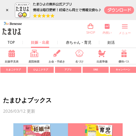
×
内祝い
SHOP
メニュー
TOP
妊娠・出産
赤ちゃん・育児
妊活
妊娠早見表
産院検索
お金・手続き
名づけ
出産準備
優待パス
たまごクラブ
ひよこクラブ
アプリ
SNS
キャンペーン
たまひよブックス
2026/03/12
更新