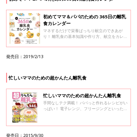
食べていいもの・ダメなもの一覧表つき。
初めてママ＆パパのための 365日の離乳
食カレンダー
マネするだけで栄養ばっちり献立のできあが
り！ 離乳食の基本知識や作り方、献立をカレン
ダー式にまとめました。 栄養バランスや量、メ
ニューや献立の組み立て方など、離乳食作りに
は悩みがいっぱい。 カレンダー式だから、離乳
発売日：2019/2/13
食開始の5,6カ月ごろから1才～1才6カ月ごろま
での約365日、毎日使えます。 毎日の献立もマ
ネするだけだから迷わない！ スマホなどで二次
元コードを読み込むと、動画で作り方がわかり
忙しいママのための超かんたん離乳食
ます。 食べていいもの・ダメなもの一覧表つ
き。
忙しいママのための超かんたん離乳食
手間なしテク満載！ パパっと作れるレシピがい
っぱい！ 電子レンジ、フリージングといった手
間なく離乳食を作る基本テクニックから、大人
用から取り分け、ちょい足し、丼ものといった
テクニックも紹介。 もちろん、離乳食の基本や
進め方、月齢別に食べられるものなど、押さえ
発売日：2015/9/30