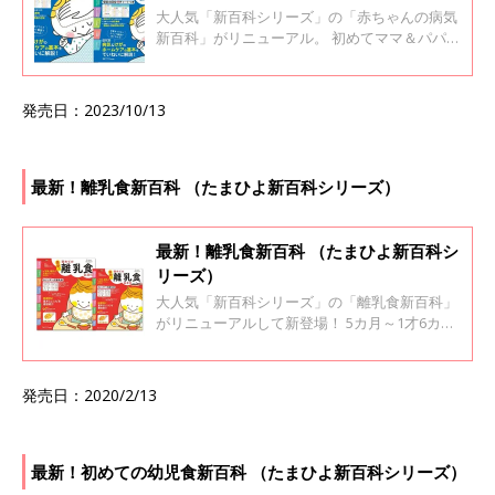
大人気「新百科シリーズ」の「赤ちゃんの病気
新百科」がリニューアル。 初めてママ＆パパ
が、赤ちゃんの健康を守るために必要な情報を
まとめました！ 赤ちゃんは「痛い」「ツライ」
を言葉にできないから･･･ こんなときどうす
発売日：2023/10/13
る？がわかる！ 初めてママ＆パパの心強い味方
です。 いざという時に役立つよう、実用性を高
めた乳幼児の病気ガイド。「熱が出た」「発疹
が出た」などの症状別にすぐ引けて、受診の目
最新！離乳食新百科 （たまひよ新百科シリーズ）
安とホームケアがわかります。突然の病気やけ
がにも落ち着いて対処できるよう、症例写真や
説明イラストを豊富に使用し、わかりやすくま
最新！離乳食新百科 （たまひよ新百科シ
とめました。 0～6才までこれ1冊でOK。長く使
リーズ）
えて安心です。
大人気「新百科シリーズ」の「離乳食新百科」
がリニューアルして新登場！ 5カ月～1才6カ月
ごろまでこれ1冊でOK！ 時期別に離乳食の基本
とレシピを徹底紹介。 たまひよオリジナルの
「カレンダー式離乳食」も掲載されていて、進
発売日：2020/2/13
め方と献立がわかりやすい！ 最初のひとさじか
ら離乳完了期まで、初めてママ・パパも安心の
一冊です。フリージングのほか、時短テクニッ
クも掲載。 新「授乳・離乳の支援ガイド」に完
最新！初めての幼児食新百科 （たまひよ新百科シリーズ）
全対応。実物大写真やイラストも豊富な上、動