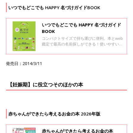
もちろん、たまひよの豊富なデータから、名前
の実例もたっぷり収録。 また、1年間使い放題
いつでもどこでも HAPPY 名づけガイドBOOK
「web鑑定サービス」のログインIDつき！！
「読み」「イメージ」「漢字」の３つのポイン
トから、あなたの姓に合う良運名前を1年間&何
いつでもどこでも HAPPY 名づけガイド
度でも検索したり、候補の名前を鑑定したりで
BOOK
きます。 あなたの姓にあった良運名前が見つか
コンパクトサイズで持ち運びに便利。本とweb
る１冊です！
鑑定で最高の名前探しができる！使いやすい名
づけガイド。 必要なポイントだけをわかりやす
くまとめた解説に、かわいいイラスト満載。通
勤や通院のちょっとした空き時間に読むのに便
発売日：2014/3/11
利なバックサイズの名づけガイド。音から選ぶ
名前リストや画数別・人気漢字リストもついて
います。
【妊娠期】に役立つそのほかの本
赤ちゃんができたら考えるお金の本 2026年版
赤ちゃんができたら考えるお金の本