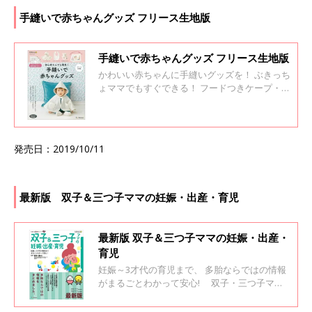
ゃんのお昼寝タイムやちょっとした空き時間を
利用して作れる簡単手作りアイテムを紹介。
手縫いで赤ちゃんグッズ フリース生地版
手縫いで赤ちゃんグッズ フリース生地版
かわいい赤ちゃんに手縫いグッズを！ ぶきっち
ょママでもすぐできる！ フードつきケープ・ス
タイ・にぎにぎ、この3点がすぐに作れる充実
のキットと、 初心者にもわかりやすくていねい
に解説された赤ちゃんグッズ全18点の作り方の
本＆実物大型紙がセットになっています。 ミシ
発売日：2019/10/11
ンがなくても、ぜんぶ手縫いで作れます! 毎日
忙しくて時間がなくても、ぶきっちょでお裁縫
に自信がなくても大丈夫。 ちょっとした空き時
間を利用して作れる簡単手作りアイテムを紹
最新版 双子＆三つ子ママの妊娠・出産・育児
介。 ※表紙写真でフードつきケープを着用して
いるモデルは生後6カ月の赤ちゃんです。
最新版 双子＆三つ子ママの妊娠・出産・
育児
妊娠～3才代の育児まで、 多胎ならではの情報
がまるごとわかって安心! 双子・三つ子ママ
の不安な気持ちを専門家と先輩ママの体験談で
しっかりサポート。赤ちゃんたちのこと、ママ