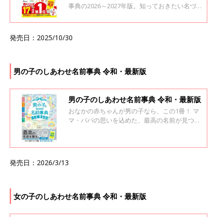
事典の2026～2027年版。知っておきたい名づ
けの基礎知識から豊富な名前の実例まで、名づ
けに必要な情報が全部つまった最新版！2025年
たまひよ名前ランキングも掲載。 「音」「画
発売日：2025/10/30
数」「漢字」「イメージ」など、名づけで重視
する項目ごとにくわしく解説し、名前の実例を
たっぷり掲載。インデックスもついているから
調べやすい！ さらに、大好評の1年間使い放題
男の子のしあわせ名前事典​​ 令和・最新版
「web鑑定サービス」のログインIDつき！！
「読み」「イメージ」「漢字」の３つのポイン
トから、あなたの姓に合う良運名前を1年間&何
男の子のしあわせ名前事典​​ 令和・最新版
度でも検索したり、候補の名前を鑑定したりで
おなかの赤ちゃんが男の子なら、この1冊！ マ
きます。 ※web鑑定サービスは、パソコン、ス
マ・パパの思いを込めた、最高の名前が見つか
マートフォン、タブレットからお使いになれま
ります。 おなかの赤ちゃんの性別がわかった
す。
ら、より具体的に名前を考えたい…。そんなマ
マ・パパにオススメ！ 漢字の意味や、「こんな
子に育ってほしい」という願いをわかりやすく
発売日：2026/3/13
丁寧に解説します。 “誠実な子に”“愛される子
に”“優しい子に”といった願いを、どんな漢字で
表せるのかがひと目でわかります。
女の子のしあわせ名前事典​ 令和・最新版