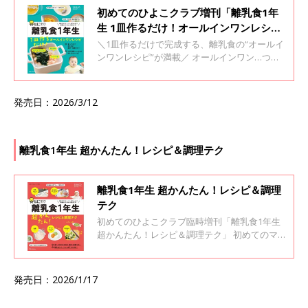
初めてのひよこクラブ増刊「離乳食1年
生 1皿作るだけ！オールインワン​レシ
ピ」
＼1皿作るだけで完成する、離乳食の“オールイ
ンワンレシピ”が満載／ オールインワン…つま
り1皿作るだけだから、忙しいママ・パパに嬉
しい！ ★炭水化物・たんぱく質・ビタミン／ミ
ネラル、赤ちゃんの成長に必要な三大栄養素
発売日：2026/3/12
が、1品作るだけ、またはおかゆなどシンプル
な主食をプラスするだけでしっかり摂れる！ ★
管理栄養士の監修つきで安心！ ★離乳食スター
ト（生後5・6カ月）から、完了（1才代）まで
離乳食1年生 超かんたん！レシピ＆調理テク
対応！ ★食材ごとの「食べてOK・NG」がわか
る、便利な一覧表つき！ ★2026年1月発売『離
乳食1年生 超かんたん！ レシピ＆調理テク』と
離乳食1年生 超かんたん！レシピ＆調理
2冊合わせて使ったら、さらにかんたん＆レパ
テク
ートリーが広がる！ 離乳食は赤ちゃんだけでな
初めてのひよこクラブ臨時増刊「離乳食1年生
く、作るママ・パパにとっても初めての経験で
超かんたん！レシピ＆調理テク」 初めてのマ
す。 だからこそ、ひよこクラブが基礎からしっ
マ・パパ・赤ちゃんに！ 基礎からていねいに教
かりサポートします。
えます！
発売日：2026/1/17