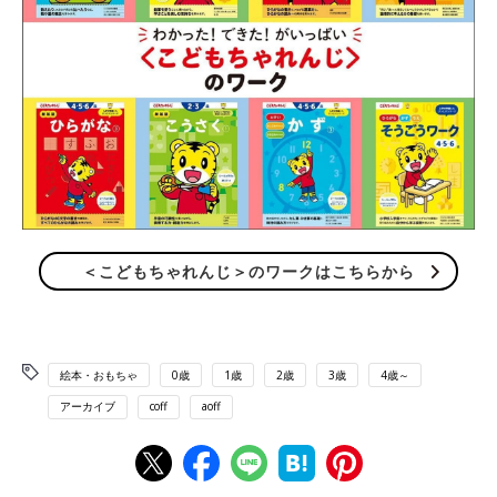
＜こどもちゃれんじ＞のワークはこちらから
絵本・おもちゃ
0歳
1歳
2歳
3歳
4歳～
アーカイブ
coff
aoff