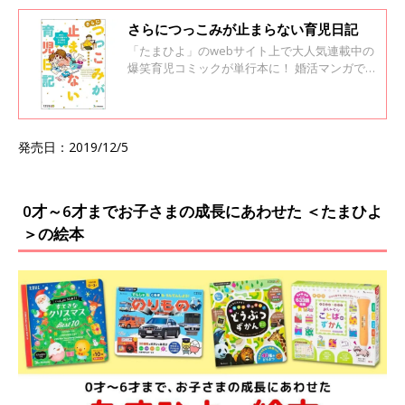
さらにつっこみが止まらない育児日記
「たまひよ」のwebサイト上で大人気連載中の
爆笑育児コミックが単行本に！ 婚活マンガで話
題の御手洗直子さんが贈る、つっこみどころ満
載の育児コミック。 愛する「むすめ」との立ち
抱っこ無限地獄から3年。 トリ肉＆直子の御手
洗家に次女誕生！ 2人育児に直子蒼白の赤ちゃ
発売日：2019/12/5
んイベントが押し寄せる！ 帝王切開、離乳食、
入院、しつけ、習い事etc. 笑いあり、涙あり
の、次女誕生からのドラマをお届け。
0才～6才までお子さまの成長にあわせた ＜たまひよ
＞の絵本