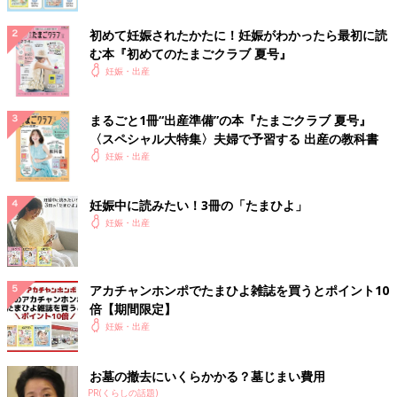
初めて妊娠されたかたに！妊娠がわかったら最初に読
む本『初めてのたまごクラブ 夏号』
妊娠・出産
まるごと1冊“出産準備”の本『たまごクラブ 夏号』
〈スペシャル大特集〉夫婦で予習する 出産の教科書
妊娠・出産
妊娠中に読みたい！3冊の「たまひよ」
妊娠・出産
アカチャンホンポでたまひよ雑誌を買うとポイント10
倍【期間限定】
妊娠・出産
お墓の撤去にいくらかかる？墓じまい費用
PR(くらしの話題)