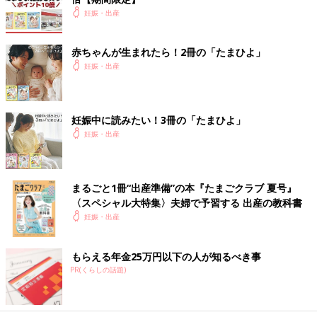
妊娠・出産
赤ちゃんが生まれたら！2冊の「たまひよ」
妊娠・出産
妊娠中に読みたい！3冊の「たまひよ」
妊娠・出産
まるごと1冊“出産準備”の本『たまごクラブ 夏号』
〈スペシャル大特集〉夫婦で予習する 出産の教科書
妊娠・出産
もらえる年金25万円以下の人が知るべき事
PR(くらしの話題)