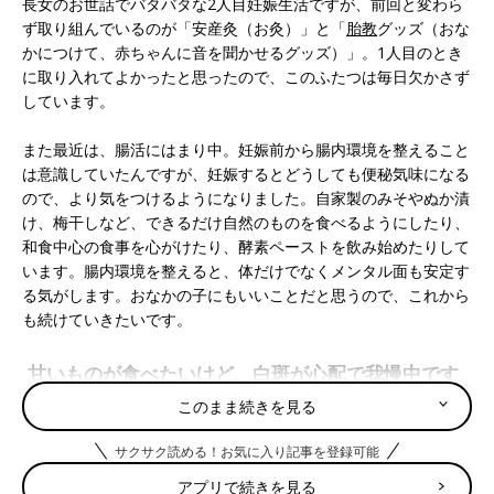
長女のお世話でバタバタな2人目妊娠生活ですが、前回と変わら
ず取り組んでいるのが「安産灸（お灸）」と「
胎教
グッズ（おな
かにつけて、赤ちゃんに音を聞かせるグッズ）」。1人目のとき
に取り入れてよかったと思ったので、このふたつは毎日欠かさず
しています。
また最近は、腸活にはまり中。妊娠前から腸内環境を整えること
は意識していたんですが、妊娠するとどうしても便秘気味になる
ので、より気をつけるようになりました。自家製のみそやぬか漬
け、梅干しなど、できるだけ自然のものを食べるようにしたり、
和食中心の食事を心がけたり、酵素ペーストを飲み始めたりして
います。腸内環境を整えると、体だけでなくメンタル面も安定す
る気がします。おなかの子にもいいことだと思うので、これから
も続けていきたいです。
甘いものが食べたいけど、白斑が心配で我慢中です
このまま続きを見る
１人目の妊娠中はステーキやフライドチキン、フライドポテトな
サクサク読める！お気に入り記事を登録可能
んかをすごく食べたくなったんですが、今回はクッキーやアイス
などの甘いものが食べたくなるんです。でも食べ過ぎるとよくな
アプリで続きを見る