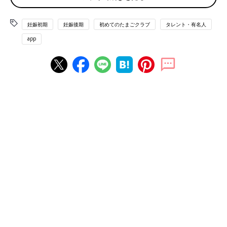
いので我慢しつつ、たまに食べるときは乳脂肪や油の少ない和菓
子を食べるようにしています。
妊娠初期
妊娠後期
初めてのたまごクラブ
タレント・有名人
実は、１人目のときに母乳の出口がひとつふさがる「白斑」にな
app
って…。母乳を飲ませるたびに激痛が走るという経験をしたんで
す。白斑は、油っぽい食事や甘いもののとりすぎが原因のひとつ
になることもあるらしいので、そこだけは妊娠中から気をつけな
きゃと思っています。
出産は無痛分娩の予定。産後は長女の赤ちゃん返り
も心配
前回もでしたが、今回も無痛分娩の予定。私の
産院
では、あらか
じめ入院日を決めるスタイルなので、仕事の調整もしやすく、夫
も立ち会いやすいんです。前回は子宮口がなかなか開かなくて途
中で麻酔を止めることになり、結局しっかり痛みを感じて出産し
たので、今回はちゃんと無痛にできたらうれしいです(笑)。
今いちばん心配なのは、私が入院している間の夫と長女の生活。
あとは長女の赤ちゃん返りです。出産後は家族で産後院にお世話