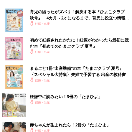
楽天ブックスで購入する（送料無料）
育児の困ったがズバリ！解決する本『ひよこクラブ
吉木りさ
秋号』 4カ月～2才になるまで、育児に役立つ情報が
いっぱい！
妊娠・出産
初めて妊娠されたかたに！妊娠がわかったら最初に読
む本『初めてのたまごクラブ 夏号』
妊娠・出産
まるごと1冊“出産準備”の本『たまごクラブ 夏号』
〈スペシャル大特集〉夫婦で予習する 出産の教科書
妊娠・出産
妊娠中に読みたい！3冊の「たまひよ」
妊娠・出産
PROFILE
1987年生まれ。テレビ、舞台、ラジオ、雑誌などで幅広く活
赤ちゃんが生まれたら！2冊の「たまひよ」
躍。2017年に俳優の和田正人さんと結婚、2019年10月に第１子
妊娠・出産