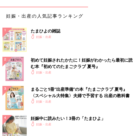
になる予定なので、長女のこともいっぱい抱っこして安心させて
あげたいなと思っています。
妊娠・出産の人気記事ランキング
たまひよの雑誌
撮影／有坂政晴（STUH） スタイリスト／濱田恵 ヘア＆メイ
妊娠・出産
ク／宇佐美彩香 取材・文／山本二季、たまごクラブ編集部
２人目出産に向けて、体調管理から出産プラン、第１子のケアな
ど、準備万端な吉木さん。第２子の誕生が待ち遠しいですね！
初めて妊娠されたかたに！妊娠がわかったら最初に読
む本『初めてのたまごクラブ 夏号』
妊娠・出産
吉木りささんのインタビューも掲載している『初めてのたまごク
ラブ』2022年秋号には、妊娠15週までの見通しややることがわ
かる巻頭特集があります。
まるごと1冊“出産準備”の本『たまごクラブ 夏号』
〈スペシャル大特集〉夫婦で予習する 出産の教科書
参考／『初めてのたまごクラブ』2022年秋号「ママとおなかの
妊娠・出産
赤ちゃんの見通し＆やることのすべて」
妊娠中に読みたい！3冊の「たまひよ」
●掲載している情報は2022年9月現在のものです。
妊娠・出産