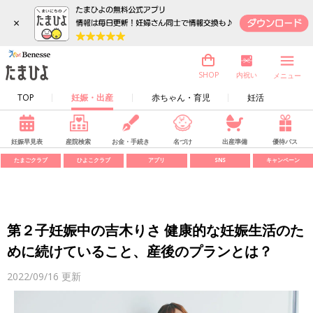
×
内祝い
SHOP
メニュー
TOP
妊娠・出産
赤ちゃん・育児
妊活
妊娠早見表
産院検索
お金・手続き
名づけ
出産準備
優待パス
たまごクラブ
ひよこクラブ
アプリ
SNS
キャンペーン
第２子妊娠中の吉木りさ 健康的な妊娠生活のた
めに続けていること、産後のプランとは？
2022/09/16
更新