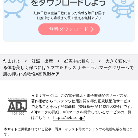
妊娠日数や生後日数に合った情報を毎日お届け
妊娠中から産後まで長く使える無料アプリ
無料ダウンロード
たまひよ
妊娠・出産
妊娠中の暮らし
大きく変化す
る体を美しく保つには？ママ＆キッズ ナチュラルマーククリームで
肌の弾力×柔軟性×高保湿ケア
ＡＢＪマークは、この電子書店・電子書籍配信サービスが、
著作権者からコンテンツ使用許諾を得た正規版配信サービス
であることを示す登録商標（登録番号 第11091000号）です。
ABJマークの詳細、ABJマークを掲示しているサービスの一覧
はこちら→
https://aebs.or.jp/
本サイトに掲載されている記事・写真・イラスト等のコンテンツの無断転載を禁じま
す。