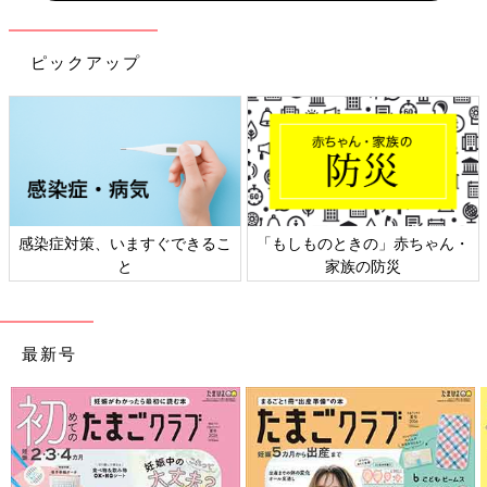
ピックアップ
日本外来小児科学会リーフレッ
六星占術 細木かおりさんの人生
ト検討会
相談
最新号