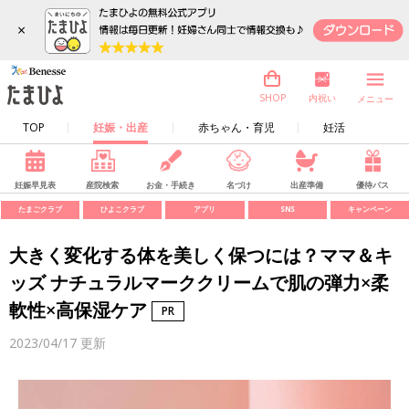
×
内祝い
SHOP
メニュー
TOP
妊娠・出産
赤ちゃん・育児
妊活
妊娠早見表
産院検索
お金・手続き
名づけ
出産準備
優待パス
たまごクラブ
ひよこクラブ
アプリ
SNS
キャンペーン
大きく変化する体を美しく保つには？ママ＆キ
ッズ ナチュラルマーククリームで肌の弾力×柔
軟性×高保湿ケア
2023/04/17
更新