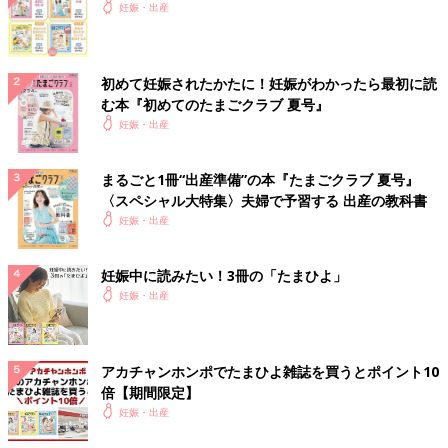
妊娠・出産
初めて妊娠されたかたに！妊娠がわかったら最初に読
む本『初めてのたまごクラブ 夏号』
妊娠・出産
まるごと1冊“出産準備”の本『たまごクラブ 夏号』
〈スペシャル大特集〉夫婦で予習する 出産の教科書
妊娠・出産
妊娠中に読みたい！3冊の「たまひよ」
妊娠・出産
アカチャンホンポでたまひよ雑誌を買うとポイント10
倍【期間限定】
妊娠・出産