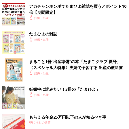
アカチャンホンポでたまひよ雑誌を買うとポイント10
倍【期間限定】
妊娠・出産
たまひよの雑誌
妊娠・出産
まるごと1冊“出産準備”の本『たまごクラブ 夏号』
〈スペシャル大特集〉夫婦で予習する 出産の教科書
妊娠・出産
妊娠中に読みたい！3冊の「たまひよ」
妊娠・出産
もらえる年金25万円以下の人が知るべき事
PR(くらしの話題)