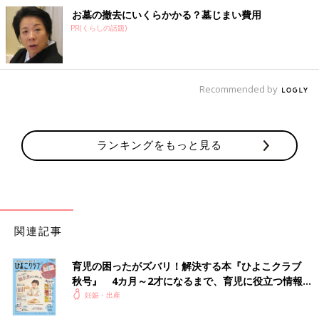
お墓の撤去にいくらかかる？墓じまい費用
PR(くらしの話題)
Recommended by
ランキングをもっと見る
関連記事
育児の困ったがズバリ！解決する本『ひよこクラブ
秋号』 4カ月～2才になるまで、育児に役立つ情報が
いっぱい！
妊娠・出産