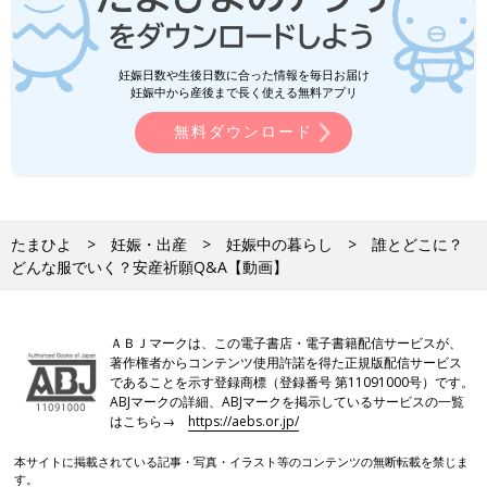
妊娠日数や生後日数に合った情報を毎日お届け
妊娠中から産後まで長く使える無料アプリ
無料ダウンロード
たまひよ
妊娠・出産
妊娠中の暮らし
誰とどこに？
どんな服でいく？安産祈願Q&A【動画】
ＡＢＪマークは、この電子書店・電子書籍配信サービスが、
著作権者からコンテンツ使用許諾を得た正規版配信サービス
であることを示す登録商標（登録番号 第11091000号）です。
ABJマークの詳細、ABJマークを掲示しているサービスの一覧
はこちら→
https://aebs.or.jp/
本サイトに掲載されている記事・写真・イラスト等のコンテンツの無断転載を禁じま
す。