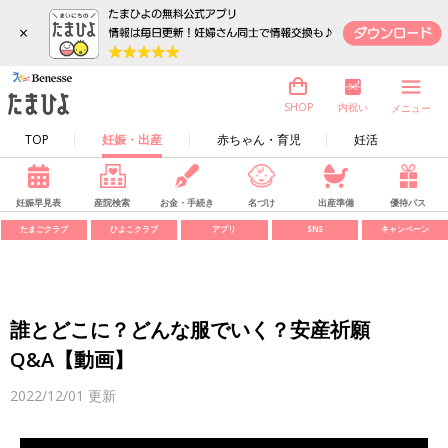
×
内祝い
SHOP
メニュー
TOP
妊娠・出産
赤ちゃん・育児
妊活
妊娠早見表
産院検索
お金・手続き
名づけ
出産準備
優待パス
たまごクラブ
ひよこクラブ
アプリ
SNS
キャンペーン
誰とどこに？どんな服でいく？安産祈願
Q&A【動画】
2022/12/01
更新