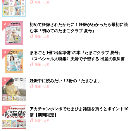
妊娠・出産
初めて妊娠されたかたに！妊娠がわかったら最初に読
む本『初めてのたまごクラブ 夏号』
妊娠・出産
まるごと1冊“出産準備”の本『たまごクラブ 夏号』
〈スペシャル大特集〉夫婦で予習する 出産の教科書
妊娠・出産
妊娠中に読みたい！3冊の「たまひよ」
妊娠・出産
アカチャンホンポでたまひよ雑誌を買うとポイント10
倍【期間限定】
妊娠・出産