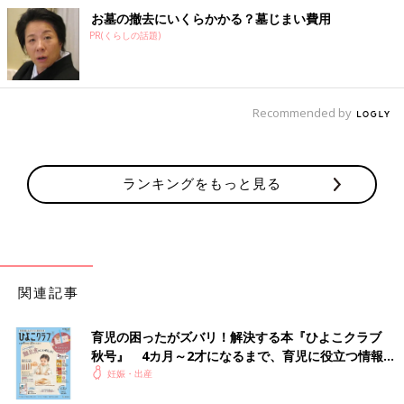
お墓の撤去にいくらかかる？墓じまい費用
PR(くらしの話題)
Recommended by
ランキングをもっと見る
関連記事
育児の困ったがズバリ！解決する本『ひよこクラブ
秋号』 4カ月～2才になるまで、育児に役立つ情報が
いっぱい！
妊娠・出産