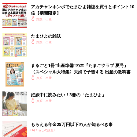
アカチャンホンポでたまひよ雑誌を買うとポイント10
倍【期間限定】
妊娠・出産
たまひよの雑誌
妊娠・出産
まるごと1冊“出産準備”の本『たまごクラブ 夏号』
〈スペシャル大特集〉夫婦で予習する 出産の教科書
妊娠・出産
妊娠中に読みたい！3冊の「たまひよ」
妊娠・出産
もらえる年金25万円以下の人が知るべき事
PR(くらしの話題)