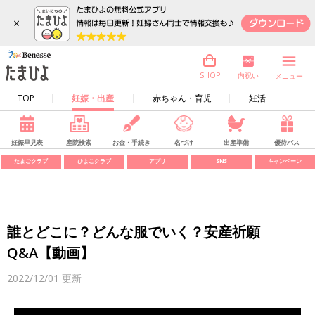
×
内祝い
SHOP
メニュー
TOP
妊娠・出産
赤ちゃん・育児
妊活
妊娠早見表
産院検索
お金・手続き
名づけ
出産準備
優待パス
たまごクラブ
ひよこクラブ
アプリ
SNS
キャンペーン
誰とどこに？どんな服でいく？安産祈願
Q&A【動画】
2022/12/01
更新