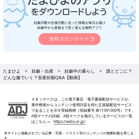
妊娠日数や生後日数に合った情報を毎日お届け
妊娠中から産後まで長く使える無料アプリ
無料ダウンロード
たまひよ
妊娠・出産
妊娠中の暮らし
誰とどこに？
どんな服でいく？安産祈願Q&A【動画】
ＡＢＪマークは、この電子書店・電子書籍配信サービスが、
著作権者からコンテンツ使用許諾を得た正規版配信サービス
であることを示す登録商標（登録番号 第11091000号）です。
ABJマークの詳細、ABJマークを掲示しているサービスの一覧
はこちら→
https://aebs.or.jp/
本サイトに掲載されている記事・写真・イラスト等のコンテンツの無断転載を禁じま
す。