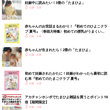
妊娠中に読みたい！3冊の「たまひよ」
妊娠・出産
赤ちゃんのお世話まるわかり！『初めてのひよこクラ
ブ 夏号』〈巻頭大特集〉初めての授乳がうまくい
く！ おっぱい・ミルクの基本と夏のトラブル 解決テ
妊娠・出産
ク
赤ちゃんが生まれたら！2冊の「たまひよ」
妊娠・出産
初めて妊娠されたかたに！妊娠がわかったら最初に読
む本『初めてのたまごクラブ 夏号』
妊娠・出産
アカチャンホンポでたまひよ雑誌を買うとポイント10
倍【期間限定】
妊娠・出産