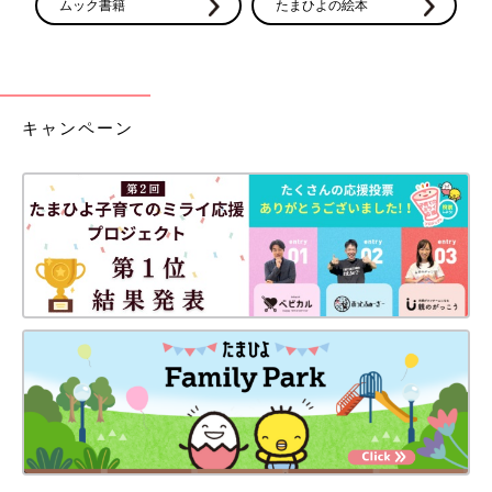
ムック書籍
たまひよの絵本
きついのを我慢しすぎると体調も悪いのに気持ちまでつらくなっ
てしまうので、今つわりで苦しんでいる方は無理せずに周りに頼
ってくださいね。
【てとまま】
キャンペーン
九州在住の兼業主婦。
2017年6月に長男、2019年1月に二男、2022年8月に長女を出産
し、日々育児に奮闘しています。
Instagram
にて子ども達と夫との日常を描いています。
前の話
次の話
3人目妊娠で決意！先
一覧
つわりの次はおなかの
生との約束【3人目
張り。仕事はどうな
も!? トラブルだらけ
る!?【3人目も!? トラブ
のハチャメチャ妊娠
ルだらけのハチャメチ
レポ2 #2】
ャ妊娠レポ2 #4】