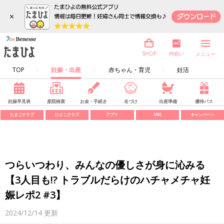
×
内祝い
SHOP
メニュー
TOP
妊娠・出産
赤ちゃん・育児
妊活
妊娠早見表
産院検索
お金・手続き
名づけ
出産準備
優待パス
たまごクラブ
ひよこクラブ
アプリ
SNS
キャンペーン
つらいつわり、みんなの優しさが身に沁みる
【3人目も!? トラブルだらけのハチャメチャ妊
娠レポ2 #3】
2024/12/14
更新