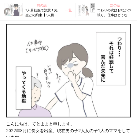
前の話
次の話
3人目妊娠で決意！先
一覧
つわりの次はおなかの
生との約束【3人目
張り。仕事はどうな
も!? トラブルだらけ
る!?【3人目も!? トラブ
のハチャメチャ妊娠
ルだらけのハチャメチ
レポ2 #2】
ャ妊娠レポ2 #4】
こんにちは。てとままと申します。
2022年8月に長女を出産、現在男の子2人女の子1人のママをして