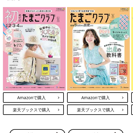
ことも恐怖で、なかなか治まらないつわりに対する不安から気持
ちも落ち込んでいる時期がありました。
そんな中つわりの症状に対して心配してくださり、薬をいろいろ
と試して合うものを見つけてくれた先生。
きつい時は優しく声をかけてくれたり、休ませてくれたりと体調
を気遣ってくれた職場の方々。
食べられそうなものを探して買ってきてくれる夫、心配してくれ
る子どもたちのおかげで何とか毎日を送っていました。
全ての症状が重なったピークを越えても、食後の強烈な胃もたれ
は残っていましたが、出産した日には今までの胃もたれが嘘だっ
たかのようになくなりました。
久しぶりに気持ち悪さも胃もたれもないごはんは、おいしすぎて
少し泣けました。
Amazonで購入
Amazonで購入
私の知り合いには吐きづわりで毎日点滴を打ちに通院していた人
楽天ブックスで購入
楽天ブックスで購入
や重症妊娠悪阻で入院していた人などがいて、その人たちに比べ
ると私のつわりは軽いほうだったかもなと思います。
ただ人によってつわりの症状は違うし、きつさの感じ方も違う。