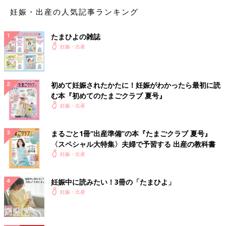
妊娠・出産の人気記事ランキング
たまひよの雑誌
妊娠・出産
初めて妊娠されたかたに！妊娠がわかったら最初に読
む本『初めてのたまごクラブ 夏号』
妊娠・出産
まるごと1冊“出産準備”の本『たまごクラブ 夏号』
〈スペシャル大特集〉夫婦で予習する 出産の教科書
妊娠・出産
妊娠中に読みたい！3冊の「たまひよ」
妊娠・出産