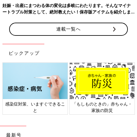
妊娠・出産にまつわる体の変化は多岐にわたります。そんなマイナ
ートラブル対策として、絶対教えたい！保存版アイテムを紹介しま
す。
連載一覧へ
長男・二男の時のつわりは食べづわりで空腹になると気持ち悪く
なり、何かを食べれば治まっていました。
食べられるものはクリームパンやみかんなどいくつかしかなく、
ピックアップ
まともな食事は気持ち悪くて食べてなかったのですが、2週間か
ら1カ月程度でつわりの症状は落ち着きました。
今回も食べづわりかなと思っていたところ妊娠3カ月辺りから食
べづわり、食後の強烈な胃もたれ、慢性的な眠気の症状が現れ始
めました。
日を追うにつれ、食べ物の匂いだけでも気持ち悪くなり、自分の
唾液も気持ち悪くなるなど何をしていても常に気持ちが悪く船酔
感染症対策、いますぐできるこ
「もしものときの」赤ちゃん・
い状態。
と
家族の防災
その中でも1番きつかったのは、飲み物全てが油を飲んでいるよ
うな飲んではいけないものを飲んでいる感覚になってしまったこ
と。
最新号
吐くことはありませんでしたが、食事をとることも水分補給する