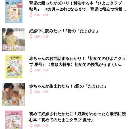
育児の困ったがズバリ！解決する本『ひよこクラブ
秋号』 4カ月～2才になるまで、育児に役立つ情報が
いっぱい！
妊娠・出産
妊娠中に読みたい！3冊の「たまひよ」
妊娠・出産
赤ちゃんのお世話まるわかり！『初めてのひよこクラ
ブ 夏号』〈巻頭大特集〉初めての授乳がうまくい
く！ おっぱい・ミルクの基本と夏のトラブル 解決テ
妊娠・出産
ク
赤ちゃんが生まれたら！2冊の「たまひよ」
妊娠・出産
初めて妊娠されたかたに！妊娠がわかったら最初に読
む本『初めてのたまごクラブ 夏号』
妊娠・出産