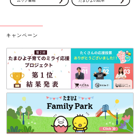
ムック書籍
たまひよの絵本
2017年6月に長男、2019年1月に二男、2022年8月に長女を出産
し、日々育児に奮闘しています。
Instagram
にて子ども達と夫との日常を描いています。
キャンペーン
前の話
次の話
つらいつわり、みん
一覧
出産で母が入院するこ
なの優しさが身に沁
とを上の子たちに伝え
みる【3人目も!? トラ
た結果...【3人目も!? ト
ブルだらけのハチャ
ラブルだらけのハチャ
メチャ妊娠レポ2
メチャ妊娠レポ2 #5】
#3】