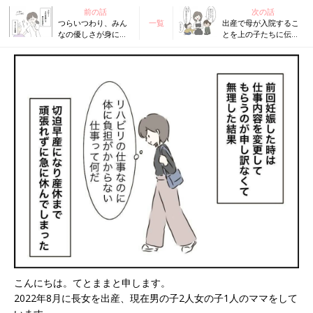
前の話
次の話
つらいつわり、みん
一覧
出産で母が入院するこ
なの優しさが身に沁
とを上の子たちに伝え
みる【3人目も!? トラ
た結果...【3人目も!? ト
ブルだらけのハチャ
ラブルだらけのハチャ
メチャ妊娠レポ2
メチャ妊娠レポ2 #5】
#3】
こんにちは。てとままと申します。
2022年8月に長女を出産、現在男の子2人女の子1人のママをして