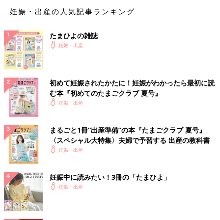
妊娠・出産の人気記事ランキング
たまひよの雑誌
妊娠・出産
初めて妊娠されたかたに！妊娠がわかったら最初に読
む本『初めてのたまごクラブ 夏号』
妊娠・出産
まるごと1冊“出産準備”の本『たまごクラブ 夏号』
〈スペシャル大特集〉夫婦で予習する 出産の教科書
妊娠・出産
妊娠中に読みたい！3冊の「たまひよ」
妊娠・出産