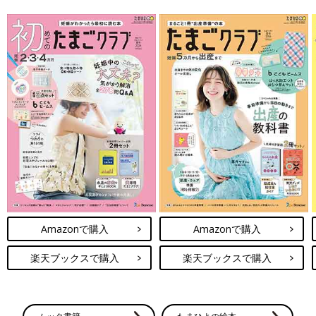
すでに介助が必要な患者さんの担当からは外してもらっていたの
で、さらに体に負担が少ない仕事内容となるとリハビリという職
業柄何があるのかとすごく悩みました。
また、すでに仕事内容を変えてもらっていたので、さらに変えて
ほしいと伝えることにも申し訳なさがありました。でも、突然切
迫早産になって明日から来れません、となれば、もっと迷惑がか
かってしまうと思ったり、上司に相談するまではもやもやした気
持ちで過ごしていました。
意を決して相談してみると「処理してほしい書類があるからちょ
うどよかったー！」とデスクワークをメインにしてもらえること
に。
理解してくれる職場や上司に感謝しつつ、デスクワークを産休に
Amazonで購入
Amazonで購入
入るまで行うことになりました。
楽天ブックスで購入
楽天ブックスで購入
【てとまま】
九州在住の兼業主婦。