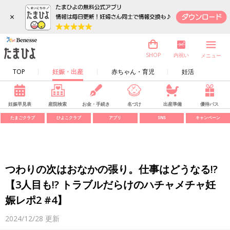
×
内祝い
SHOP
メニュー
TOP
妊娠・出産
赤ちゃん・育児
妊活
妊娠早見表
産院検索
お金・手続き
名づけ
出産準備
優待パス
たまごクラブ
ひよこクラブ
アプリ
SNS
キャンペーン
つわりの次はおなかの張り。仕事はどうなる!?
【3人目も!? トラブルだらけのハチャメチャ妊
娠レポ2 #4】
2024/12/28
更新