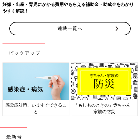
妊娠・出産・育児にかかる費用やもらえる補助金・助成金をわかり
やすく解説！
連載一覧へ
妊娠5カ月を迎えた頃、動いた時におなかが張ることがありまし
ピックアップ
た。リハビリ職であるため、一日中動いていることが多く、仕事
中は特におなかが張る回数が多いなと感じていました。
長男、二男の時も早めにおなかが張り、張り止めの薬を飲んでい
ましたが、切迫
早産
になっていたため、今回は産休まで働きたい
という気持ちが強くありました。
先生にもそのことは伝えていたため、おなかが張っていることを
感染症対策、いますぐできるこ
「もしものときの」赤ちゃん・
伝えると今の時期におなかが張るのはまだ早いとのこと。
と
家族の防災
体への負担が少ない張り止めの薬を処方してもらうと同時に、
産
休
まで働きたいなら仕事内容ももっと体に負担のないものにして
もらったほうがいいと指導されました。
最新号