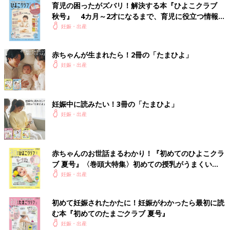
育児の困ったがズバリ！解決する本『ひよこクラブ
秋号』 4カ月～2才になるまで、育児に役立つ情報が
いっぱい！
妊娠・出産
赤ちゃんが生まれたら！2冊の「たまひよ」
妊娠・出産
妊娠中に読みたい！3冊の「たまひよ」
妊娠・出産
赤ちゃんのお世話まるわかり！『初めてのひよこクラ
ブ 夏号』〈巻頭大特集〉初めての授乳がうまくい
く！ おっぱい・ミルクの基本と夏のトラブル 解決テ
妊娠・出産
ク
初めて妊娠されたかたに！妊娠がわかったら最初に読
む本『初めてのたまごクラブ 夏号』
妊娠・出産