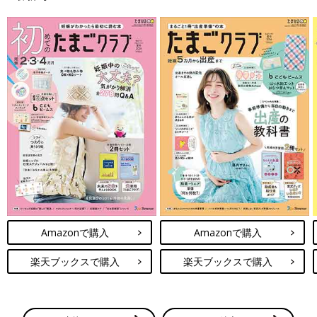
強になりました。
一方、長男はというと二男よりは落ち着いていましたが、抱っこ
してほしいという回数が増え、静かに赤ちゃん返りをしていまし
た。
私はおなかが張りやすく切迫
早産
になりやすいため、先生からも
抱っこは控えるように言われていました。
そのため、抱っこしてほしいと言われた時はハグをして、そのほ
かのお願いはなるべく応えるようにしていました。
妹ができるのはうれしいけど自分も見てほしい、という息子たち
なりに葛藤している気持ちが伝わってきて、抱っこできない自分
がものすごく申し訳なくなりました。
Amazonで購入
Amazonで購入
「赤ちゃんが生まれたらたくさん抱っこするからね」と言えば、
ちゃんと分かってくれる息子たち。
楽天ブックスで購入
楽天ブックスで購入
だけどさみしいからやっぱり甘えたくなって赤ちゃん返り。
これを繰り返しながら、みんなでメンタルが不安定になっていま