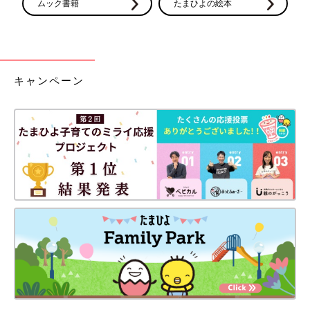
ムック書籍
たまひよの絵本
した。
【てとまま】
九州在住の兼業主婦。
キャンペーン
2017年6月に長男、2019年1月に二男、2022年8月に長女を出産
し、日々育児に奮闘しています。
Instagram
にて子ども達と夫との日常を描いています。
前の話
次の話
出産で母が入院する
一覧
何をやっても治まらな
ことを上の子たちに
いおなかの張り。つい
伝えた結果...【3人目
にアレが…【3人目も!?
も!? トラブルだらけ
トラブルだらけのハチ
のハチャメチャ妊娠
ャメチャ妊娠レポ2
レポ2 #5】
#7】