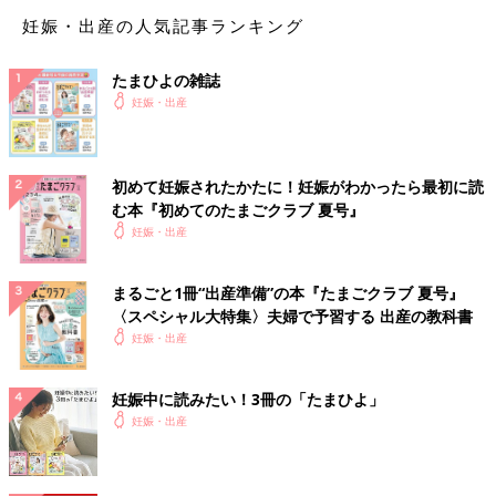
妊娠・出産の人気記事ランキング
たまひよの雑誌
妊娠・出産
初めて妊娠されたかたに！妊娠がわかったら最初に読
む本『初めてのたまごクラブ 夏号』
妊娠・出産
まるごと1冊“出産準備”の本『たまごクラブ 夏号』
〈スペシャル大特集〉夫婦で予習する 出産の教科書
妊娠・出産
妊娠中に読みたい！3冊の「たまひよ」
妊娠・出産