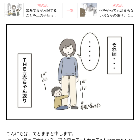
前の話
次の話
出産で母が入院する
一覧
何をやっても治まらな
ことを上の子たちに
いおなかの張り。つい
伝えた結果...【3人目
にアレが…【3人目も!?
も!? トラブルだらけ
トラブルだらけのハチ
のハチャメチャ妊娠
ャメチャ妊娠レポ2
レポ2 #5】
#7】
こんにちは。てとままと申します。