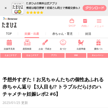
×
内祝い
SHOP
メニュー
TOP
妊娠・出産
赤ちゃん・育児
妊活
妊娠早見表
産院検索
お金・手続き
名づけ
出産準備
優待パス
たまごクラブ
ひよこクラブ
アプリ
SNS
キャンペーン
予想外すぎた！お兄ちゃんたちの個性あふれる
赤ちゃん返り【3人目も!? トラブルだらけのハ
チャメチャ妊娠レポ2 #6】
2025/01/25
更新