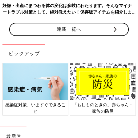
妊娠・出産にまつわる体の変化は多岐にわたります。そんなマイナ
ートラブル対策として、絶対教えたい！保存版アイテムを紹介しま
す。
連載一覧へ
赤ちゃんを産む時に数日入院をしなくてはいけないことを伝えた
際は、2人とも悲しんだり怒ったりと大荒れでした。
ピックアップ
そのあとは長男二男ともに赤ちゃん返りをすることに。
特に二男は本当に赤ちゃんのようになってしまい指を吸ったり、
「ばぶー」と言ったりしていました。
ごはんも食べさせてほしい、抱っこしてほしいと自分でやってい
たことも全部、赤ちゃんだからできないという感じで、甘えるよ
うになっていました。
感染症対策、いますぐできるこ
「もしものときの」赤ちゃん・
と
家族の防災
二男を産んだ時に長男の赤ちゃん返りは経験していましたが、赤
ちゃんを抱っこするなと大泣きしたり、おっぱいを自分にも飲ま
せろとオタマを持ってきたりと赤ちゃんを全力拒否していたの
最新号
で、こんなに赤ちゃんになりきる赤ちゃん返りもあるんだなと勉