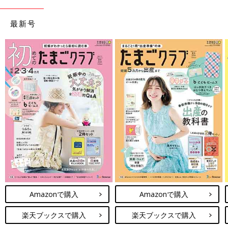
らいました。
ついでに円座クッションも。
最新号
使って初めてわかるありがたみでした。
そうしてスタートした母子同室ですが、早くも心が折れる事態
が…。
Amazonで購入
Amazonで購入
楽天ブックスで購入
楽天ブックスで購入