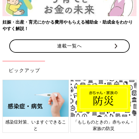
妊娠・出産・育児にかかる費用やもらえる補助金・助成金をわかり
やすく解説！
母子同室が開始する前に、諸々のレクチャーがありました。
親戚にも小さい子が何人かいますが、おむつは替えたことがなか
連載一覧へ
ったのでドキドキでした。
そしてミルクの一回の量の少なさにびっくり。
ピックアップ
授乳
指導では再び切れた乳首の痛さに悶絶。
耐えかねて看護師さんに相談したところ、乳頭保護器を貸してい
ただきました。
こんなものがあるのかと感動し、部屋に戻ってすぐにネットで購
入しました。
感染症対策、いますぐできるこ
「もしものときの」赤ちゃん・
ちなみに、ミルクやおむつのメーカーは
産院
と一緒にしようと思
と
家族の防災
っていたので、この時点で夫に連絡して家用の在庫を用意しても