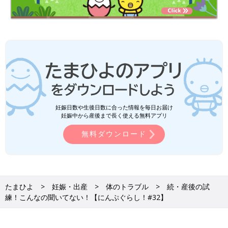
妊娠日数や生後日数に合った情報を毎日お届け
妊娠中から産後まで長く使える無料アプリ
無料ダウンロード
おっぱいってあんなに固くなるんですね…。
あまりの痛さと不安に産後の初泣きをかましました。
たまひよ
妊娠・出産
体のトラブル
続・産後の試
固くて痛いので、どんな体制でも痛みがおそってくるのです。そ
練！こんなの聞いてない！【にんぷぐらし！#32】
して熱を持って熱い。とても眠れる状況ではありませんでした。
加えて2、3時間おきの授乳＋ミルク＋乳首の痛みでメンタルがや