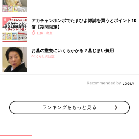
今までにない力の入れ方によって起こった全身の筋肉痛と排尿障
害。
アカチャンホンポでたまひよ雑誌を買うとポイント10
倍【期間限定】
会陰切開
の傷も怖いし、そもそも力の入れ方がわからず。
妊娠・出産
結局自力では排尿できず、一度導尿することに。
その後、尿意はないものの何度かチャレンジして、なんとか自力
お墓の撤去にいくらかかる？墓じまい費用
での排尿に成功しました…。
PR(くらしの話題)
いろんな出産レポを読んでいたのですが、書かれてなかったのか
見落としていたのか、想定外の事態にアワアワしてしまいまし
Recommended by
た。
そして母子別室の夜は、結局暑くてぐっすり寝られず(産後ハイ
というらしいです)、身体の軋みも残ったまま、母子同室がスタ
ランキングをもっと見る
ートします。