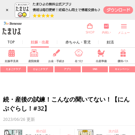
×
内祝い
SHOP
メニュー
TOP
妊娠・出産
赤ちゃん・育児
妊活
妊娠早見表
産院検索
お金・手続き
名づけ
出産準備
優待パス
たまごクラブ
ひよこクラブ
アプリ
SNS
キャンペーン
続・産後の試練！こんなの聞いてない！【にん
ぷぐらし！#32】
2023/06/26
更新
前の話
次の話