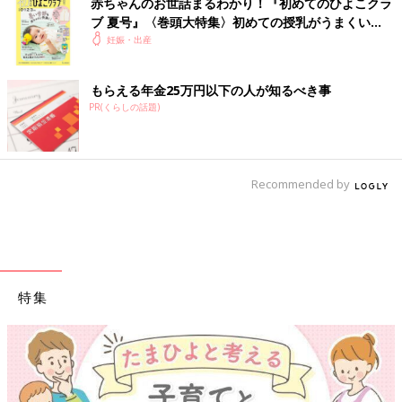
赤ちゃんのお世話まるわかり！『初めてのひよこクラ
ブ 夏号』〈巻頭大特集〉初めての授乳がうまくい
く！ おっぱい・ミルクの基本と夏のトラブル 解決テ
妊娠・出産
ク
もらえる年金25万円以下の人が知るべき事
PR(くらしの話題)
Recommended by
特集