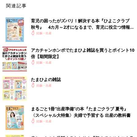
関連記事
育児の困ったがズバリ！解決する本『ひよこクラブ
秋号』 4カ月～2才になるまで、育児に役立つ情報が
いっぱい！
妊娠・出産
アカチャンホンポでたまひよ雑誌を買うとポイント10
倍【期間限定】
妊娠・出産
たまひよの雑誌
妊娠・出産
まるごと1冊“出産準備”の本『たまごクラブ 夏号』
〈スペシャル大特集〉夫婦で予習する 出産の教科書
妊娠・出産