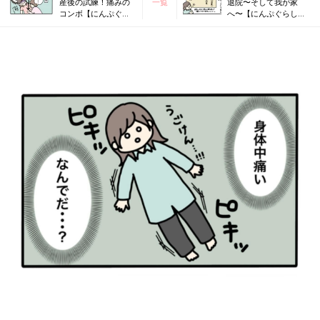
産後の試練！痛みの
一覧
退院〜そして我が家
コンボ【にんぷぐら
へ〜【にんぷぐらし！
し！#31】
#33】