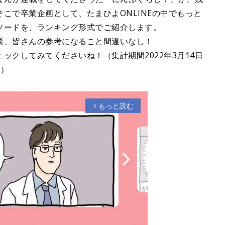
こで卒業企画として、たまひよONLINEの中でもっと
ソードを、ランキング形式でご紹介します。
談、皆さんの参考になること間違いなし！
ックしてみてくださいね！（集計期間2022年3月14日
む）
もっと読む
arrow_forward_ios