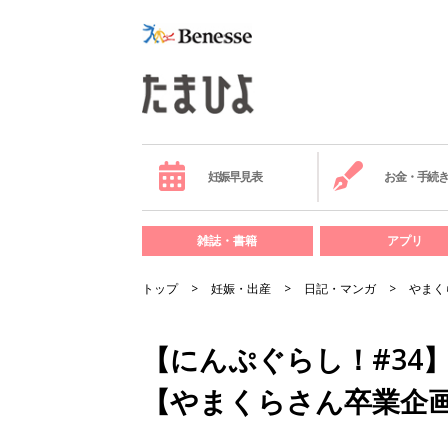
妊娠早見表
お金・手続
雑誌・書籍
アプリ
トップ
妊娠・出産
日記・マンガ
やまく
【にんぷぐらし！#34
【やまくらさん卒業企