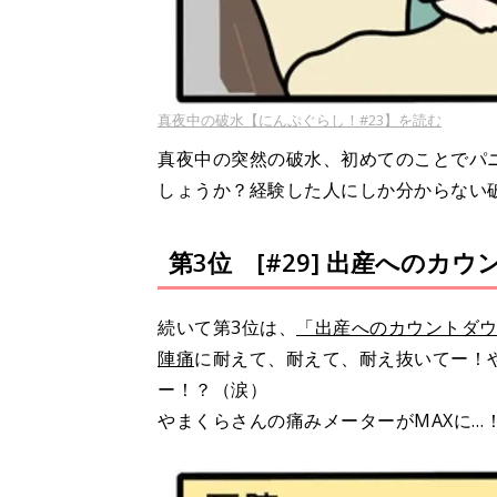
真夜中の破水【にんぷぐらし！#23】を読む
真夜中の突然の破水、初めてのことでパ
しょうか？経験した人にしか分からない
第3位 [#29] 出産へのカ
続いて第3位は、
「出産へのカウントダウン」
陣痛
に耐えて、耐えて、耐え抜いてー！
ー！？（涙）
やまくらさんの痛みメーターがMAXに…