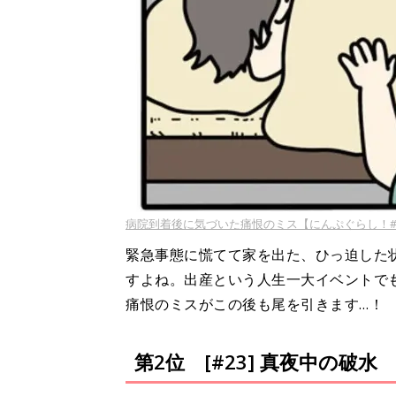
病院到着後に気づいた痛恨のミス【にんぷぐらし！#
緊急事態に慌てて家を出た、ひっ迫した
すよね。出産という人生一大イベントで
痛恨のミスがこの後も尾を引きます…！
第2位 [#23] 真夜中の破水