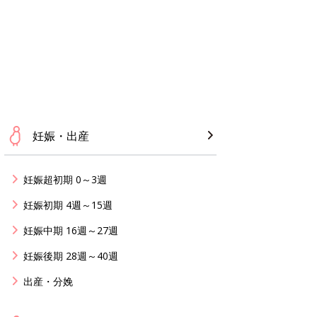
妊娠・出産
妊娠超初期 0～3週
妊娠初期 4週～15週
妊娠中期 16週～27週
妊娠後期 28週～40週
出産・分娩