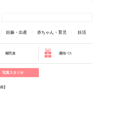
妊娠・出産
赤ちゃん・育児
妊活
離乳食
優待パス
写真スタジオ
企画】