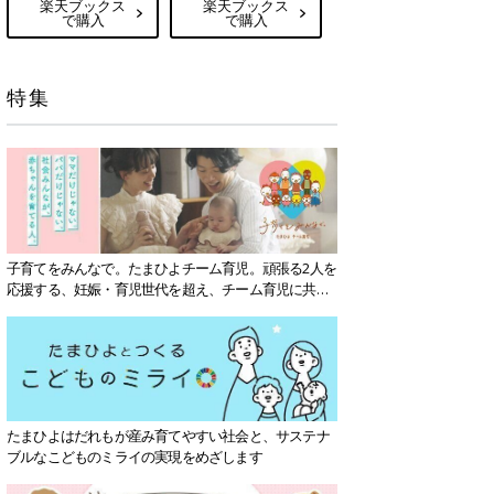
楽天ブックス
楽天ブックス
で購入
で購入
特集
子育てをみんなで。たまひよチーム育児。頑張る2人を
応援する、妊娠・育児世代を超え、チーム育児に共感
する社会を目指していきます。
たまひよはだれもが産み育てやすい社会と、サステナ
ブルなこどものミライの実現をめざします