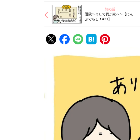
前の話
退院〜そして我が家へ〜【にん
ぷぐらし！#33】