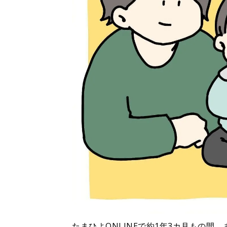
たまひよONLINEで約1年3カ月もの