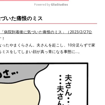
Powered by 
GliaStudios
に気づいた痛恨のミス
M
u
t
は
「病院到着後に気づいた痛恨のミス」（2023/2/27公
e
す！
なったやまくらさん。夫さんを起こし、10分足らずで家
るミスをしてしまい顔が真っ青になる事態に…。