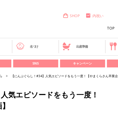
SHOP
内祝い
TOP
き
名づけ
出産準備
SNS
キャンペーン
ら
【にんぷぐらし！#34】人気エピソードをもう一度！【やまくらさん卒業
】人気エピソードをもう一度！
画】