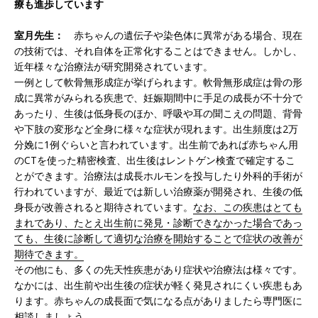
療も進歩しています
室月先生：
赤ちゃんの遺伝子や染色体に異常がある場合、現在
の技術では、それ自体を正常化することはできません。しかし、
近年様々な治療法が研究開発されています。
一例として軟骨無形成症が挙げられます。軟骨無形成症は骨の形
成に異常がみられる疾患で、妊娠期間中に手足の成長が不十分で
あったり、生後は低身長のほか、呼吸や耳の聞こえの問題、背骨
や下肢の変形など全身に様々な症状が現れます。出生頻度は2万
分娩に1例ぐらいと言われています。出生前であれば赤ちゃん用
のCTを使った精密検査、出生後はレントゲン検査で確定するこ
とができます。治療法は成長ホルモンを投与したり外科的手術が
行われていますが、最近では新しい治療薬が開発され、生後の低
身長が改善されると期待されています。
なお、この疾患はとても
まれであり、たとえ出生前に発見・診断できなかった場合であっ
ても、生後に診断して適切な治療を開始することで症状の改善が
期待できます。
その他にも、多くの先天性疾患があり症状や治療法は様々です。
なかには、出生前や出生後の症状が軽く発見されにくい疾患もあ
ります。赤ちゃんの成長面で気になる点がありましたら専門医に
相談しましょう。