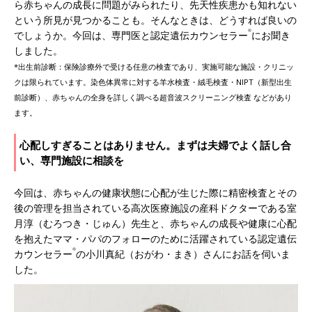
ら赤ちゃんの成長に問題がみられたり、先天性疾患かも知れない
という所見が見つかることも。そんなときは、どうすれば良いの
®
でしょうか。今回は、専門医と認定遺伝カウンセラー
にお聞き
しました。
*出生前診断：保険診療外で受ける任意の検査であり、実施可能な施設・クリニッ
クは限られています。染色体異常に対する羊水検査・絨毛検査・NIPT（新型出生
前診断）、赤ちゃんの全身を詳しく調べる超音波スクリーニング検査 などがあり
ます。
心配しすぎることはありません。まずは夫婦でよく話し合
い、専門施設に相談を
今回は、赤ちゃんの健康状態に心配が生じた際に精密検査とその
後の管理を担当されている高次医療施設の産科ドクターである室
月淳（むろつき・じゅん）先生と、赤ちゃんの成長や健康に心配
を抱えたママ・パパのフォローのために活躍されている認定遺伝
®
カウンセラー
の小川真紀（おがわ・まき）さんにお話を伺いま
した。