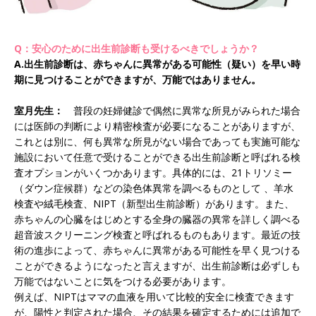
Q：安心のために出生前診断も受けるべきでしょうか？
A.出生前診断は、赤ちゃんに異常がある可能性（疑い）を早い時
期に見つけることができますが、万能ではありません。
室月先生：
普段の妊婦健診で偶然に異常な所見がみられた場合
には医師の判断により精密検査が必要になることがありますが、
これとは別に、何も異常な所見がない場合であっても実施可能な
施設において任意で受けることができる出生前診断と呼ばれる検
査オプションがいくつかあります。具体的には、21トリソミー
（ダウン症候群）などの染色体異常を調べるものとして 、羊水
検査や絨毛検査、NIPT（新型出生前診断）があります。また、
赤ちゃんの心臓をはじめとする全身の臓器の異常を詳しく調べる
超音波スクリーニング検査と呼ばれるものもあります。最近の技
術の進歩によって、赤ちゃんに異常がある可能性を早く見つける
ことができるようになったと言えますが、出生前診断は必ずしも
万能ではないことに気をつける必要があります。
例えば、NIPTはママの血液を用いて比較的安全に検査できます
が、陽性と判定された場合、その結果を確定するためには追加で