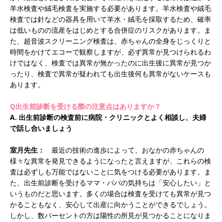
羊水検査や絨毛検査を実施する必要があります。羊水検査や絨毛
検査では針などの器具を用いて羊水・絨毛を採取するため、確率
は低いものの流産をはじめとする合併症のリスクがあります。ま
た、超音波スクリーニング検査は、赤ちゃんの全身をじっくりと
時間をかけてエコーで観察しますが、必ず異常が見つけられるわ
けではなく、検査では異常が無かったのに出生後に異常が見つか
ったり、検査で異常が疑われても出生後何も異常がないケースも
あります。
Q出生前診断を受ける際の注意点はありますか？
A. 出生前診断の検査前に病院・クリニックとよく相談し、夫婦
で話し合いましょう
室月先生：
最近の技術の進歩によって、おなかの赤ちゃんの
様々な異常を発見できるようになったと言えますが、これらの検
査は必ずしも万能ではないことに気をつける必要があります。ま
た、出生前診断を受けるママ・パパの気持ちは「安心したい」と
いうものだと思います。多くの場合は検査を受けても異常が見つ
かることもなく、安心して出産に向かうことができるでしょう。
しかし、数パーセントの方は陽性の所見が見つかることになりま