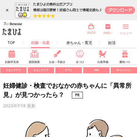
×
内祝い
SHOP
メニュー
TOP
妊娠・出産
赤ちゃん・育児
妊活
妊娠早見表
産院検索
お金・手続き
名づけ
出産準備
優待パス
たまごクラブ
ひよこクラブ
アプリ
SNS
キャンペーン
妊婦健診・検査でおなかの赤ちゃんに「異常所
見」が見つかったら？
2023/07/18
更新