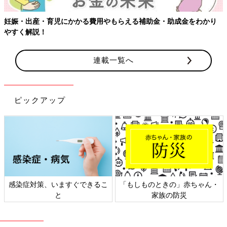
きなかったそうです。
妊娠・出産・育児にかかる費用やもらえる補助金・助成金をわかり
「堕胎は妊娠22週未満までと言われ、出産するしかない状況でし
やすく解説！
た。
妊娠初期のころから、夫は出生前診断を受けて陽性なら堕胎もや
連載一覧へ
むを得ずという考え。私の方は、“意味のない命など一つもな
い”と信じて、出生前診断は受けない考えで、夫を説得して検査
を受けなかったんです。
ピックアップ
それなのに、“障がいがあるかもしれない”と聞いた途端、うろた
えて“この妊娠はなかったことにできたら…”と思ってしまって。
そんな自分がすごく嫌で、自分を責め続けました」（文美さん）
羊水検査までの４日間は、障がいのある子を産み育てることへの
恐怖感や、どんな子でも産み育てると決めたのに、堕ろせるのな
ら堕ろしてしまいたいという気持ちが湧き上がったことへの自己
感染症対策、いますぐできるこ
「もしものときの」赤ちゃん・
嫌悪で泣き続けたという文美さん。
と
家族の防災
でも、現実を受け止めようと再びネット検索をします。
「私も夫も“染色体異常＝ダウン症”というイメージを持ってい