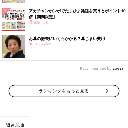
活を送っていた文美さん。
赤ちゃんの名前
も考えたと言います。
アカチャンホンポでたまひよ雑誌を買うとポイント10
「
妊娠初期
から、なんとなく女の子の気がして、“結衣”と考えて
倍【期間限定】
いました。その後の妊婦健診で性別がわかったときは、思った通
妊娠・出産
りでうれしかったですね」（文美さん）
お墓の撤去にいくらかかる？墓じまい費用
2014年9月。おなかにいる結衣ちゃんに気がかりなことが起こり
PR(くらしの話題)
ます。
「妊娠21週3日の妊婦健診で、“赤ちゃんが小さい”と指摘され
て…。体重は319g、
胎児
発育曲線の下限ギリギリでした。それ以
Recommended by
外はとくに問題なかったんですが、不安になって“21週3日”“赤ち
ゃん小さい”“319g”などとキーワードを入れて検索したんです。
そうしたら、
ダウン症
や染色体異常などと出てきて…。その検索
結果に一瞬ヒヤっとしました。でも、夫婦ともに小柄な体形だ
ランキングをもっと見る
し、“小さく産んで大きく育てればいいよね”なんて夫と話したり
して。
このときは、“大丈夫でしょ”という気持ちのほうが大きかったで
すね」（文美さん）
関連記事
その約1ヶ月後、2014年10月6日。文美さんは妊婦健診に行き、