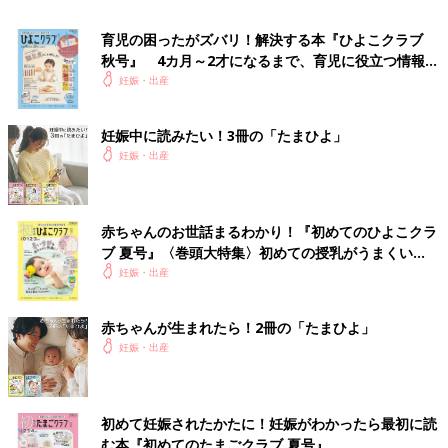
医師からまさかの指摘を受けることになります。
育児の困ったがズバリ！解決する本『ひよこクラブ
秋号』 4カ月～2才になるまで、育児に役立つ情報が
「妊娠25週3日でした。おなかの子が女の子とわかってうれしく
いっぱい！
妊娠・出産
思っていたら、医師が真剣な顔つきでモニターに見入ってしまっ
て…。“赤ちゃん、大きくなってますね”って言われるとばかり思
っていたら、“やはり赤ちゃんが小さいですね”って」（文美さ
妊娠中に読みたい！3冊の「たまひよ」
ん）
妊娠・出産
結衣ちゃんの体重は、胎児発育曲線の下限を下回る527g。医師
から3日後に再受診するようにと言われ、管理入院を勧められま
赤ちゃんのお世話まるわかり！『初めてのひよこクラ
す。
ブ 夏号』〈巻頭大特集〉初めての授乳がうまくい
く！ おっぱい・ミルクの基本と夏のトラブル 解決テ
妊娠・出産
「動揺しましたが、このときもほかに指摘はなく、“入院すれば
ク
大丈夫だろう”と思っていました」（文美さん）
赤ちゃんが生まれたら！2冊の「たまひよ」
文美さんは、管理入院することを前提に上司に状況を伝え、仕事
妊娠・出産
を休んで診察を進めていきます。
運命の宣告。重度の心疾患と染色体異常の可能性も
初めて妊娠されたかたに！妊娠がわかったら最初に読
む本『初めてのたまごクラブ 夏号』