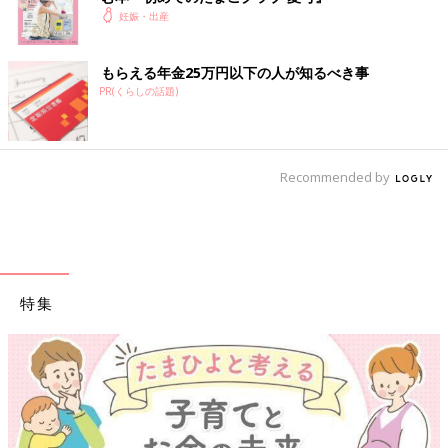
妊娠・出産
2014年10月9日。文美さんは医師2名による詳しい診察と検査を
受けます。
もらえる年金25万円以下の人が知るべき事
「“やはり赤ちゃんは小さい”と言われました。さらに、心臓の動
PR(くらしの話題)
きがときどき弱まるので、これを繰り返すと心停止もあり得
る”と。素人の私が見ても、心臓の動きが弱くなる様子が何度か
わかり、とても不安になりました」
Recommended by
その日の夜遅く、医師から運命の宣告を受けることになります。
「重度の心疾患と染色体異常の可能性があると言われました。
さらに、“羊水検査を受けるか受けないかはご家族の考え次第で
すが、どうしますか？”と。私と夫は、羊水検査をしたほうが心
特集
の整理がつくと考え、受けると即答しました。でも、それ以外の
ことは気が動転して判断がつかなくて…。私はまともに会話がで
きない状態になりました」
5日後の10月14日。羊水検査を受けることが決まった文美さん。
検査結果を聞いたあとに一人で入院するのはつらいだろうから
と、管理入院は取りやめて帰宅します。でも、自宅では一睡もで