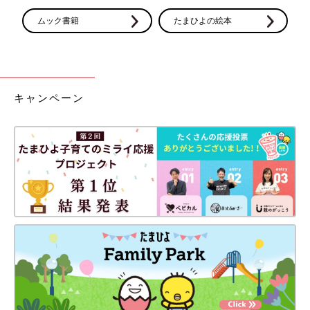
ムック書籍
たまひよの絵本
羊水検査の前にスクリーニング検査を受けると、その結果に言葉
を失ったと文美さんは話します。
「心臓に複数の穴があって、肺静脈が異様に細いと。さらには小
脳が小さく、口唇口蓋裂もあると医師に言われて…。
キャンペーン
“この子、生きられるの？”って思いました。頭の整理がつかない
まま、羊水検査も受け、病室に戻って滝のように涙を流しまし
た」
その夜、まったく眠れなかった文美さんは病室でネット検索しま
す。
「13トリソミーか18トリソミーの可能性が高いと感じました。
夫の不安定な様子を見て、“自分で心の整理をするしかない”“私が
しっかりしないと！”って思いました。
このころから、母親としての覚悟ができてきた気がします」
羊水検査の結果、13トリソミー確定