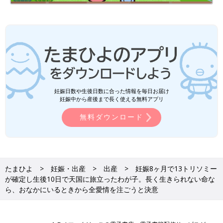
2014年10月28日。文美さんは夫婦で羊水検査の結果を聞きに行
きます。
「13トリソミー症候群と診断されました。医師は、“この病気を
もつ赤ちゃんのうちの2分の１の子はおなかの中で心臓が止まっ
て亡くなる。4分の１の子は分娩のとき
陣痛
に耐えられず亡くな
る。残り4分の1の子は誕生当日に亡くなるかもしれない”と。
妊娠日数や生後日数に合った情報を毎日お届け
延命措置をするかどうかと尋ねられると夫は、“どのみち亡くな
妊娠中から産後まで長く使える無料アプリ
るなら延命措置はいらない”と、まだ父親になりきれていない状
態でした」
無料ダウンロード
たった3～4週間で状況が大きく変化した文美さん。当時の心境を
こう話します。
「結衣はダウン症かも…と推測して“どんな子でも育てて行こ
たまひよ
妊娠・出産
出産
妊娠8ヶ月で13トリソミー
う”と思ったり、13トリソミーか18トリソミーかも、生きられな
が確定し生後10日で天国に旅立ったわが子。長く生きられない命な
いかも…と思って滝のように涙したり。短い期間で自分の気持ち
ら、おなかにいるときから全愛情を注ごうと決意
が大きく揺らぎました。
そのたびに自分の気持ちと向き合って自問自答して…。