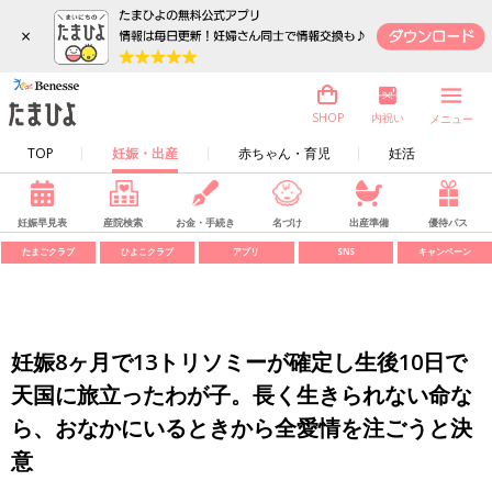
×
内祝い
SHOP
メニュー
TOP
妊娠・出産
赤ちゃん・育児
妊活
妊娠早見表
産院検索
お金・手続き
名づけ
出産準備
優待パス
たまごクラブ
ひよこクラブ
アプリ
SNS
キャンペーン
妊娠8ヶ月で13トリソミーが確定し生後10日で
天国に旅立ったわが子。長く生きられない命な
ら、おなかにいるときから全愛情を注ごうと決
意