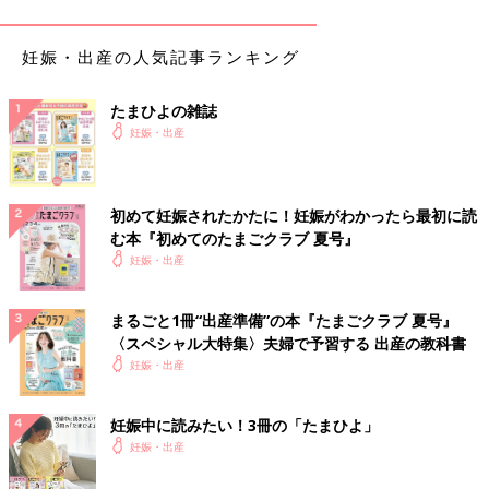
2014年5月末、37歳で自然妊娠した文美さん。
「妊娠判明後、年齢のこともあり
出生前診断
を受けるかどうかは
妊娠・出産の人気記事ランキング
夫婦で真剣な話し合いをしました。
夫は検査は受けたほうがいいという意見で、陽性なら堕胎もしか
たないと考えていました。
たまひよの雑誌
妊娠・出産
私の方は、おなかがふくらみ始めたり、
妊婦健診
でおなかの赤ち
ゃんの心臓の動きを見て、おなかに宿った命の重さを実感してい
て…。検査は受けたくないと考えていました。堕胎するって命を
初めて妊娠されたかたに！妊娠がわかったら最初に読
奪うことであって、こちらの都合で堕胎を選ぶのは違うと思って
む本『初めてのたまごクラブ 夏号』
いたんです。“意味のない命など一つもない”って。
妊娠・出産
13トリソミー、18トリソミー、21トリソミー以外にも病気や障
がいはあるのに、検査で陽性だとわかったら堕胎するという考え
まるごと1冊“出産準備”の本『たまごクラブ 夏号』
には至らず…。
〈スペシャル大特集〉夫婦で予習する 出産の教科書
妊娠・出産
私は夫にその想いを真剣に伝え、“私たちの子に限って稀な病気
があるはずないよ。きっと大丈夫”と説得しました。夫は私の強
い意志に押されるように納得した形でした」（文美さん）
妊娠中に読みたい！3冊の「たまひよ」
妊娠・出産
妊娠経過は順調で、赤ちゃんの誕生を心待ちにする幸せな妊娠生