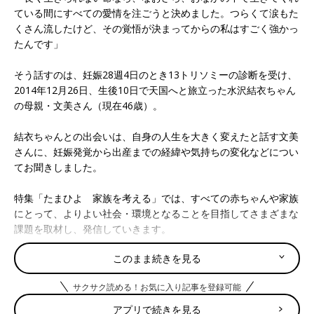
ている間にすべての愛情を注ごうと決めました。つらくて涙もた
くさん流したけど、その覚悟が決まってからの私はすごく強かっ
たんです」
そう話すのは、妊娠28週4日のとき13トリソミーの診断を受け、
2014年12月26日、生後10日で天国へと旅立った水沢結衣ちゃん
の母親・文美さん（現在46歳）。
結衣ちゃんとの出会いは、自身の人生を大きく変えたと話す文美
さんに、妊娠発覚から出産までの経緯や気持ちの変化などについ
てお聞きしました。
特集「たまひよ 家族を考える」では、すべての赤ちゃんや家族
にとって、よりよい社会・環境となることを目指してさまざまな
課題を取材し、発信していきます。
このまま続きを見る
３才のひとり息子の白血病での死。身を
引き裂かれる悲しみを乗り越えて･･･。
サクサク読める！お気に入り記事を登録可能
病児と家族が深く生きる「ホスピス」を
小児がんや先天性疾患など重い病気や障害のあ
作りたい【体験談】
る子どもと家族が過ごせる「子どもホスピ
アプリで続きを見る