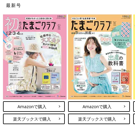
て。医師の話を聞いたときから結衣はダウン症だと勝手に決めつ
最新号
けて、検索していたんです。
ダウン症のお子さんを持つ親御さんのブログを見て、前向きに子
育てしていることを知って。その様子に勇気づけられ、“障がい
があっても育てていこう”という気持ちになりました。
でも、否定的な気持ちにすぐに変わったり…。とても不安定でし
た」（文美さん）
「この子、生きられるの？」検査結果に滝のように
涙が
2014年10月14日。１泊２日の羊水検査のため、文美さんは夫婦
で病院に向かいます。
「夫は６歳下で少し頼りないところもあるんですが、これまで私
Amazonで購入
Amazonで購入
の考えを尊重してくれていたんです。でも、運命の宣告を受けた
ことで、心の奥底にあった想いが溢れ出て、気持ちが不安定にな
楽天ブックスで購入
楽天ブックスで購入
って…。後になって、謝りの連絡は来たんですが、入院手続き後
にすぐ帰ってしまったんです」（文美さん）