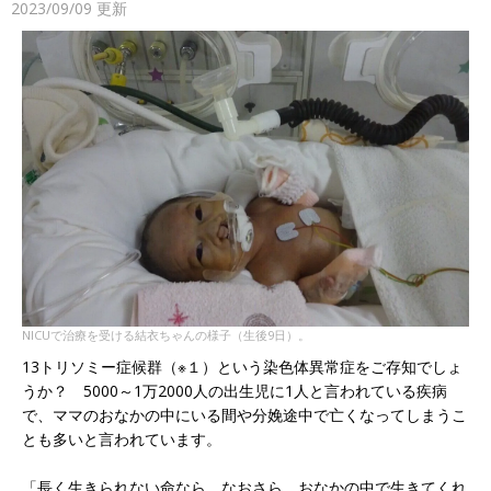
2023/09/09
更新
NICUで治療を受ける結衣ちゃんの様子（生後9日）。
13トリソミー症候群（※１）という染色体異常症をご存知でしょ
うか？ 5000～1万2000人の出生児に1人と言われている疾病
で、ママのおなかの中にいる間や分娩途中で亡くなってしまうこ
とも多いと言われています。
「長く生きられない命なら、なおさら、おなかの中で生きてくれ