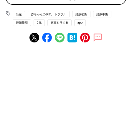
ス」。福岡県でその設立に向けて活動を進めて
いる内藤真澄さん（58才）は、2011年に当時3
才だったひとり息子の駿くんを白血病で亡くし
出産
赤ちゃんの病気・トラブル
妊娠初期
妊娠中期
体が小さめでも“きっと大丈夫”と思っていた
た経験を持ちます。駿くんの闘病のときのこと
妊娠後期
0歳
家族を考える
app
や、別れの苦しみを乗り越えて、福岡子どもホ
スピスプロジェクトに参加した思いなどについ
て聞きました。
妊娠21週3日の妊婦健診で“赤ちゃんが小さい”と指摘されたときの超音波検査の画
像