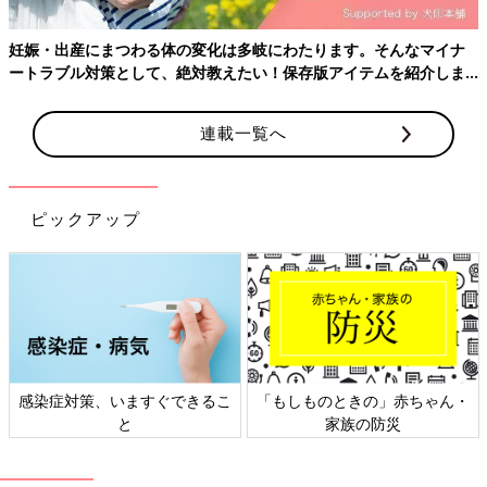
感じたら好きなだけ自分でスイッチを押して、分娩ギリギリまで
麻酔を入れていいというものでした。これがのちに、私にとって
妊娠・出産にまつわる体の変化は多岐にわたります。そんなマイナ
は後悔する原因になったんです。
ートラブル対策として、絶対教えたい！保存版アイテムを紹介しま
す。
分娩室に移る前に、
陣痛
室で何度かいきむ練習をしたのですが、
連載一覧へ
麻酔で痛みの感覚がない私は、きちんと“いきみ”ができているの
かがまったくわかりませんでした。
分娩台に上がると、何人もの人たちに囲まれ、そのうちの2人の
ピックアップ
女性が予行練習で私のおなかを押してみます。「これくらいの力
で押しても痛くないですか？」と聞かれ、「大丈夫です」と答え
ました。しかし、いざいきむタイミングがくると、2人が私にま
たがってさっきの何倍もの力で押すんです。そのうちの1人は、
100kgくらいあるのではないか言うくらい大柄な方で…。
恐らく、その病院で麻酔を直前まで入れた産婦さんは、陣痛の感
感染症対策、いますぐできるこ
「もしものときの」赤ちゃん・
覚がなくなってしまい、自力でいきめなくなるため、このように
と
家族の防災
人の力を借りないとスムーズに産むことができないのだと思いま
す。