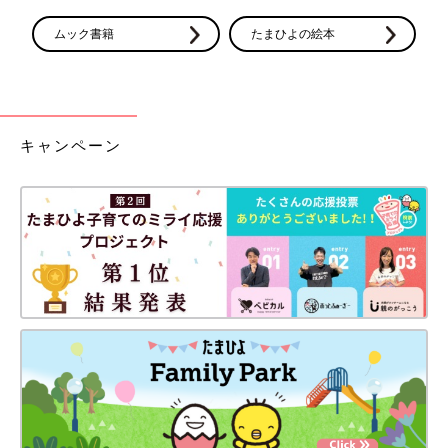
ボロボロに。長男もなかなか産道から外に出られず、苦しかった
と思います。
ムック書籍
たまひよの絵本
――長男の出産では大変な思いをされたんですね。次男の出産時
は、どうだったのでしょうか？
藤岡
：次男を妊娠した時は、長男の時とは病院を変えました。台
キャンペーン
湾では出産時、夫が立ち会うのが基本条件になっています。です
から、その間に長男をベビーシッターに預けなければならず、同
じく促進剤による計画出産を選びました。
その病院では、分娩台に移る前に、看護師さんが一緒にいきむ練
習をしてくれたので、それがとてもありがたかったですね。産道
に腕を入れて赤ちゃんの頭を触り、降り具合を確かめつつ、私の
おなかを触って正しくいきめているかも確認してくれました。
そして陣痛がどんどん強まってくると、「麻酔はここまでです」
と言われ、分娩台に移る前にはしばらく麻酔無しになりました。
これが、私にとってはベストな方法だったと思っています。
痛みとともに感覚が戻ってきたので、分娩台に上がり、自分の感