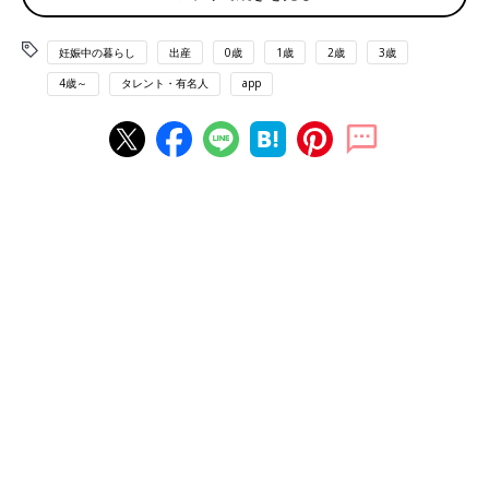
妊娠中の暮らし
出産
0歳
1歳
2歳
3歳
4歳～
タレント・有名人
app
妊婦姿の藤岡さん。
――第３子を妊娠されたということで、今のお気持ちをお聞かせ
ください。
藤岡さん（以下敬称略）
：私自身が4人きょうだいということも
あって、将来、4人は子どもが欲しいなと昔から漠然と思ってい
ました。息子2人が生まれてからは、子育てで大変ながらも、こ
れまでに感じたことのなかった幸せで豊かな時間が過ごせていた
ので、やっぱり3人目も欲しいなと。妊娠がわかったときはとて
もうれしかったですが、無事に生まれてくるまではまだまだ不安