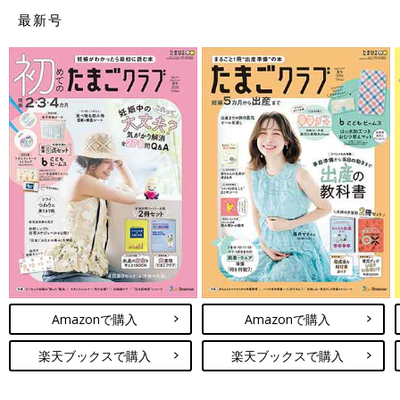
当然、この時の私はパニック状態。赤ちゃんがなかなか出てこな
最新号
いため、まわりにどんどん人が増え、最後は7人ぐらいの人が私
に対して中国語で指示を飛ばしていました。その中国語を聞き取
ることにも必死でしたね。
いきむよりもほんの少しでも早いタイミングでおなかを押されて
しまうと、おなかに力が入れられないので、自力でいきむことが
できず、ただただ息が苦しかったのを覚えています。さらに、2
人がおなかを押す力に対して、押し返すことばかりに力を使って
しまったようでした。
結果、局部に力を入れるのではなく、顔で息んでしまったようで
す。夫があとから言うには、私の顔の血管は浮かび上がり、白目
も内出血で真っ赤、だんだんと顔が青くなっていき、まるでゾン
ビのようだったとか。
Amazonで購入
Amazonで購入
初産ということに加えて、長男は頭がとても大きかったため、
「もう一回いきんだら出てくるはず！」とお医者さんに言われて
楽天ブックスで購入
楽天ブックスで購入
も、まったく出てこなくて…。結局、
会陰切開
をし、最後は吸引
でようやく産むことができました。そんなこんなで、私の身体は