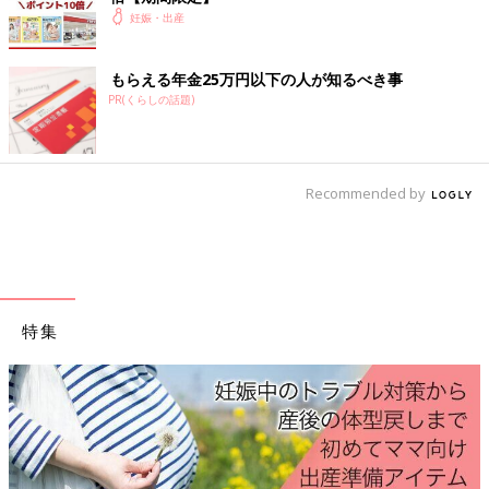
妊娠・出産
もらえる年金25万円以下の人が知るべき事
PR(くらしの話題)
Recommended by
出産直後の藤岡さんと長男。
――お子さん二人とも、台湾で妊娠・出産を経験されています
が、海外での出産はどうでしたか？
特集
藤岡
：長男の妊娠時は塩分を取りすぎてしまい、手足がゾウのよ
うにパンパンに腫れてしまって、ちょっと触るだけで激痛でし
た。さらに、出産の直前には高血圧にもなってしまったんです。
そのために、促進剤による計画出産だったのですが、血圧を下げ
る薬で調整しながらの出産でした。
また、出産時は減痛を希望していて、その時の病院では、痛いと