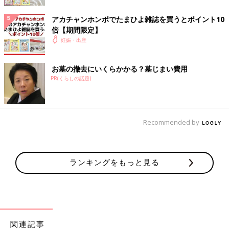
アカチャンホンポでたまひよ雑誌を買うとポイント10
倍【期間限定】
妊娠・出産
お墓の撤去にいくらかかる？墓じまい費用
PR(くらしの話題)
息子さん二人とのお出かけ。
――第三子の妊娠までのことを教えてください。お仕事とどう両
立していましたか？
Recommended by
藤岡
：2019年2月までは、日本と台湾の双方で、映画やドラマの
撮影を行っていました。私は仕事でプレッシャーを受けやすいと
ランキングをもっと見る
自分でも感じていましたし、アクションのある役柄が多くて過酷
な撮影ばかりだったので、その年の3月から、一旦仕事をお休み
して妊活に入りたいと事務所に伝えたんです。その後、長男、次
男、そして第三子を妊娠しました。
第三子が生まれたら、ちょうど４歳、２歳、
０歳
に。年齢差がな
関連記事