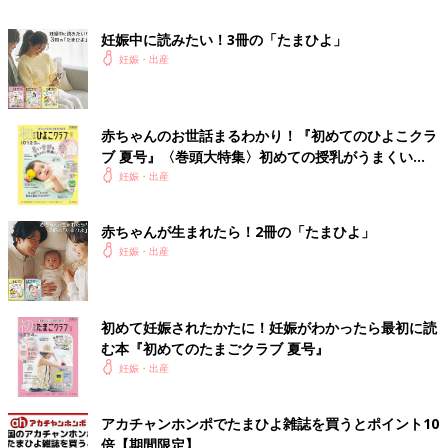
いので今は大変ですが、私自身の年齢のこともあるので、少しで
も体力のあるうちにという思いもありましたね。一気に子育てを
妊娠中に読みたい！3冊の「たまひよ」
するか、年齢差を空けて長く子育てをするかと考えたときに、私
妊娠・出産
は前者を選びました。
台湾では、日本と少し妊活事情も違っていて、けっこうみなさん
オープンなんです。実際に病院に通って妊活している人もすごく
赤ちゃんのお世話まるわかり！『初めてのひよこクラ
多いですし、情報も得やすいと思います。それと、共働きの人が
ブ 夏号』〈巻頭大特集〉初めての授乳がうまくい
増えていて、妊娠・出産する年齢も高まっていることもあって、
く！ おっぱい・ミルクの基本と夏のトラブル 解決テ
妊娠・出産
ク
若いうちに卵子凍結をする方も多いようですよ。
赤ちゃんが生まれたら！2冊の「たまひよ」
トラブルだらけの二度の妊娠・出産。第三子は事前
妊娠・出産
に対策も
初めて妊娠されたかたに！妊娠がわかったら最初に読
む本『初めてのたまごクラブ 夏号』
妊娠・出産
アカチャンホンポでたまひよ雑誌を買うとポイント10
倍【期間限定】