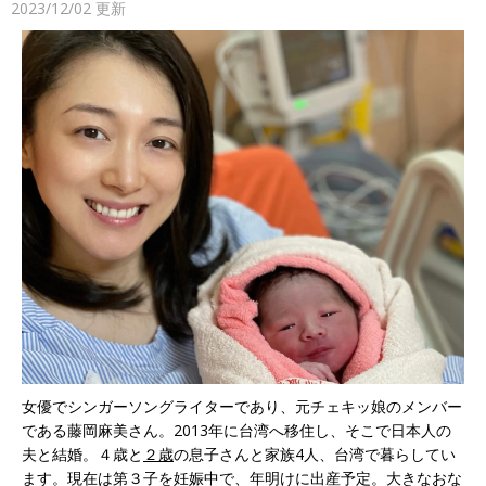
2023/12/02
更新
女優でシンガーソングライターであり、元チェキッ娘のメンバー
である藤岡麻美さん。2013年に台湾へ移住し、そこで日本人の
夫と結婚。４歳と
２歳
の息子さんと家族4人、台湾で暮らしてい
ます。現在は第３子を妊娠中で、年明けに出産予定。大きなおな