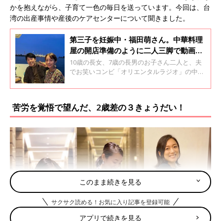
かを抱えながら、子育て一色の毎日を送っています。今回は、台
湾の出産事情や産後のケアセンターについて聞きました。
第三子を妊娠中・福田萌さん。中華料理
屋の開店準備のように二人三脚で動画撮
影。「今はシンガポールに来てよかっ
10歳の長女、7歳の長男のお子さん二人と、夫
た！」
でお笑いコンビ「オリエンタルラジオ」の中田
敦彦さんとシンガポールで暮らすタレントの福
田萌さん。移住してから3年が経ち、シンガポ
ールでの子育てのしやすさを実感しているそう
苦労を覚悟で望んだ、2歳差の３きょうだい！
です。そこで、日本とシンガポールの子育て事
情の違いや、ご家族との暮らしについて聞きま
した。
このまま続きを見る
サクサク読める！お気に入り記事を登録可能
アプリで続きを見る