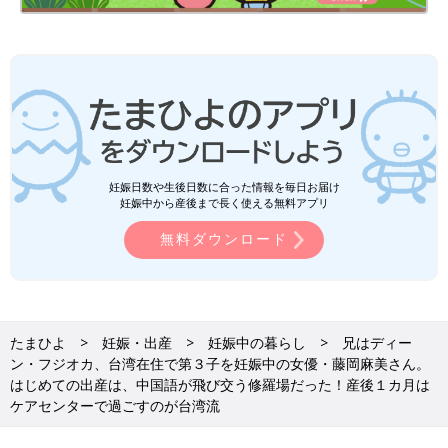
覚を信じて続けて2度いきむと、スッと産むことができました。
ちなみに、次男の時は
妊娠糖尿病
の検査に引っかかってしまっ
て、食事指導をされました。今振り返ると、果汁100％のフルー
ツジュースをよく飲んでいたんです。今、41歳という年齢もあ
り、高血圧や妊娠糖尿病になりやすいので、今回は事前に処方さ
れた薬を飲んでいます。
妊娠日数や生後日数に合った情報を毎日お届け
二度の妊娠・出産で起きたトラブルの原因は、自分ではわかって
妊娠中から産後まで長く使える無料アプリ
いるつもりなので、今回は事前に対策もしています。そのおかげ
無料ダウンロード
か、出産に対する不安は減ってきているかなとは思いますね。
産後は徹底的に体を休めるのが、台湾流の出産事
情！
たまひよ
妊娠・出産
妊娠中の暮らし
兄はディー
ン・フジオカ、台湾在住で第３子を妊娠中の女優・藤岡麻美さん。
はじめての出産は、中国語が飛び交う修羅場だった！産後１カ月は
ケアセンターで過ごすのが台湾流