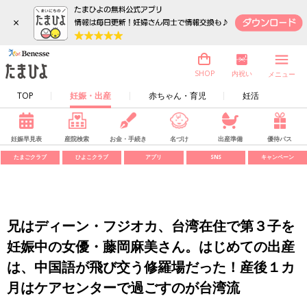
×
内祝い
SHOP
メニュー
TOP
妊娠・出産
赤ちゃん・育児
妊活
妊娠早見表
産院検索
お金・手続き
名づけ
出産準備
優待パス
たまごクラブ
ひよこクラブ
アプリ
SNS
キャンペーン
兄はディーン・フジオカ、台湾在住で第３子を
妊娠中の女優・藤岡麻美さん。はじめての出産
は、中国語が飛び交う修羅場だった！産後１カ
月はケアセンターで過ごすのが台湾流