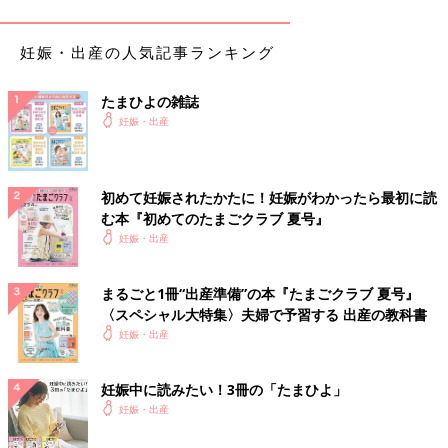
が続きますね。
息子たちは予測できない行動を起こすので、常に危険やケガと隣
妊娠・出産の人気記事ランキング
り合わせ。でも、思いもよらない発言に爆笑させられたりするの
で、一緒にいると本当に楽しいです。今回は初めての女の子。き
たまひよの雑誌
っと、男の子とはまた違ったかわいらしさがあるんだろうなと、
妊娠・出産
今からとても楽しみです。
2人の息子は、私のおなかの中に赤ちゃんがいることをある程度
初めて妊娠されたかたに！妊娠がわかったら最初に読
は理解しているようです。長男は朝起きてくると、キッチンにい
む本『初めてのたまごクラブ 夏号』
る私に「ママー！ママのおなかの中から、赤ちゃん出て来た？」
妊娠・出産
と聞いてきたり。次男はお風呂に入る時に、大きくなった私のお
なかを見て、「妹妹〜（メイメイ）」と言っておなかを触り、赤
ちゃんに話しかけたりしています。
まるごと1冊“出産準備”の本『たまごクラブ 夏号』
〈スペシャル大特集〉夫婦で予習する 出産の教科書
妊娠・出産
妊娠中に読みたい！3冊の「たまひよ」
妊娠・出産