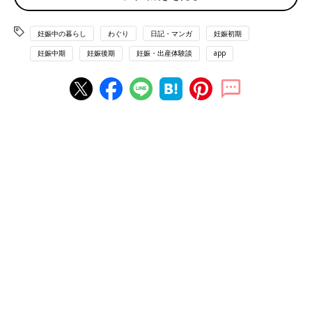
妊娠中の暮らし
わぐり
日記・マンガ
妊娠初期
妊娠中期
妊娠後期
妊娠・出産体験談
app
２年の不妊治療の末、ついに妊娠した私。（
モヤサバ妊活連載第
10回参照
）でも、妊娠検査薬で陽性だったからといって、正常な
妊娠かどうかは分かりません。まずは病院で
胎嚢確認
。さらにも
う少し経つと、
心拍確認
。ピクピクと動く丸いものをエコーで見
て、「妊娠したんだ・・・！」とやっと実感しました。
これで、当初の「ちゃんと妊娠できてるのかな、ちゃんと育たな
いのでは・・・」そんな不安が少しずつ減っていく・・・かと思
いきや、
実はそんな甘いものではありませんでした。