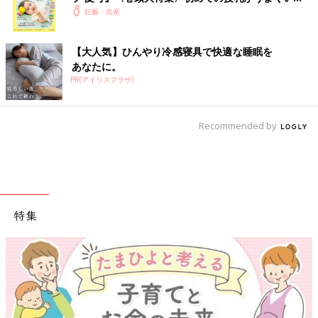
く！ おっぱい・ミルクの基本と夏のトラブル 解決テ
妊娠・出産
ク
【大人気】ひんやり冷感寝具で快適な睡眠を
あなたに。
PR(アイリスプラザ)
Recommended by
ハッケンその１「妊娠中は、子どもの生死がずーっと不安だっ
た。」
せっかくなので、分かりやすくグラフにしてみました。
妊娠前は、図の上のグラフのように、安定期に入ったら、不安は
なくなってハッピーマタニティライフって感じになると思ってい
特集
ました。でも実際には、下のグラフのように、安定期に入っても
妊娠後期
になっても、ずーっとどこかに不安がある状態でした。
不妊治療をしているときは、妊婦さんってみんな幸せそうに見え
ました。自分がなってみたら、こんなにも不安が続くとは・・・
と、驚いたのでした。