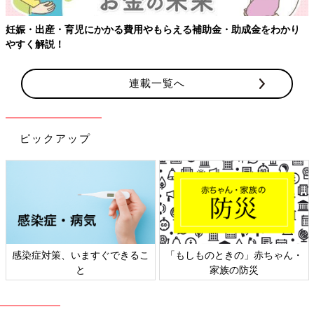
[わぐり]
2018年4月に息子を出産し、育休中の3
3歳
。
妊娠・出産・育児にかかる費用やもらえる補助金・助成金をわかり
「ハハのつぶやき」
Twitter(@ninputweet)
と
やすく解説！
Instagram(@ninputweet)
で、妊娠中から現在の育児中までのイ
ラストを、ほぼ毎日更新しています。
連載一覧へ
●記事の内容は記事執筆当時の情報であり、現在と異なる場合が
あります。
※この記事は、過去にたまひよONLINEで公開されたものです。
ピックアップ
前の話
次の話
[モヤサバ妊活 #10]妊
一覧
マタニティ・ハイと、
娠検査薬、ついに陽
世間との温度差。[妊婦
性。
のハッケン #2]
感染症対策、いますぐできるこ
「もしものときの」赤ちゃん・
と
家族の防災