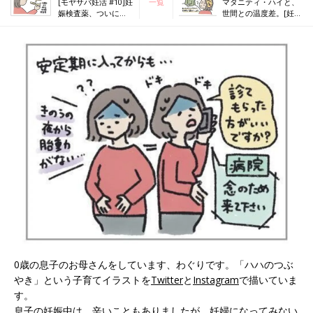
[モヤサバ妊活 #10]妊
一覧
マタニティ・ハイと、
娠検査薬、ついに陽
世間との温度差。[妊婦
性。
のハッケン #2]
0歳の息子のお母さんをしています、わぐりです。「ハハのつぶ
やき」という子育てイラストを
Twitter
と
Instagram
で描いていま
す。
息子の妊娠中は、辛いこともありましたが、妊婦になってみない