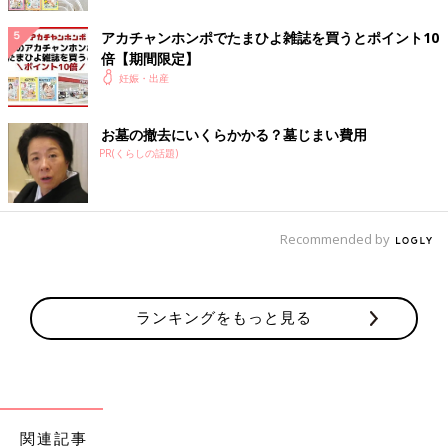
アカチャンホンポでたまひよ雑誌を買うとポイント10
倍【期間限定】
妊娠・出産
お墓の撤去にいくらかかる？墓じまい費用
診てもらったら問題はなく、「大丈夫そうです、良かったです
PR(くらしの話題)
ね。でも、気になったらまたいつでも来てくださいね」とのこ
と。診察後にまた胎動を感じて、ホッと安心すると共に、なんだ
か慌ててしまって恥ずかしいような気持ちに。でもでも、
自分で
Recommended by
は判断できないし、何かあってからでは遅いし、しょうがないん
です。
ランキングをもっと見る
関連記事