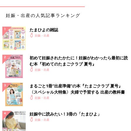
妊娠・出産の人気記事ランキング
たまひよの雑誌
妊娠・出産
実際のところ、
安定期に入っても、不安はなくなりませんでし
た。
「昨日の夜から胎動がない気がする・・・」と、気になり出
初めて妊娠されたかたに！妊娠がわかったら最初に読
したら止まりません。仕事中でしたが病院に電話をかけ、事情を
む本『初めてのたまごクラブ 夏号』
説明すると、「念のため今から来てください」とのこと。会社を
妊娠・出産
抜け出して、涙目で病院へと急ぎました。
まるごと1冊“出産準備”の本『たまごクラブ 夏号』
〈スペシャル大特集〉夫婦で予習する 出産の教科書
妊娠・出産
妊娠中に読みたい！3冊の「たまひよ」
妊娠・出産