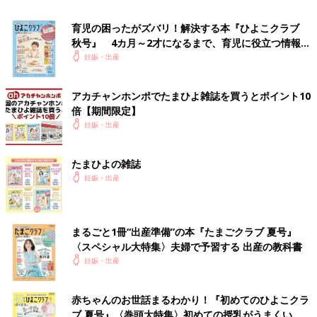
育児の困ったがズバリ！解決する本『ひよこクラブ
秋号』 4カ月～2才になるまで、育児に役立つ情報が
いっぱい！
妊娠・出産
アカチャンホンポでたまひよ雑誌を買うとポイント10
倍【期間限定】
そう、自分が妊婦になってびっくりしたのは、
妊娠って、ずーっ
妊娠・出産
と、子どもがちゃんと生きてるか心配なんだってこと。
妊娠の経
過が安定していても、いつ何が起こるかわからなくて、出産直前
たまひよの雑誌
まで不安なのだと、初めて知りました。しかも、異変に気付いて
妊娠・出産
病院に行くかどうか判断するのは、自分・・・。
責任が重すぎ
て、怖い！！
まるごと1冊“出産準備”の本『たまごクラブ 夏号』
〈スペシャル大特集〉夫婦で予習する 出産の教科書
妊娠・出産
赤ちゃんのお世話まるわかり！『初めてのひよこクラ
ブ 夏号』〈巻頭大特集〉初めての授乳がうまくい