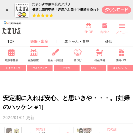
×
内祝い
SHOP
メニュー
TOP
妊娠・出産
赤ちゃん・育児
妊活
妊娠早見表
産院検索
お金・手続き
名づけ
出産準備
優待パス
たまごクラブ
ひよこクラブ
アプリ
SNS
キャンペーン
安定期に入れば安心、と思いきや・・・。[妊婦
のハッケン #1]
2024/01/01
更新
前の話
次の話