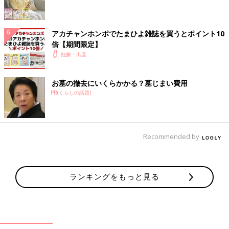
アカチャンホンポでたまひよ雑誌を買うとポイント10
倍【期間限定】
妊娠・出産
お墓の撤去にいくらかかる？墓じまい費用
PR(くらしの話題)
Recommended by
※写真は「西川 ベビー組ふとん」
3万800円
ランキングをもっと見る
すべて洗濯機で洗える組ふとんセット。掛け布団は厚手と薄手の
2枚入りになっているのがうれしい！