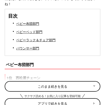
ね！
目次
ベビー布団部門
ベビーベッド部門
ベビーラック＆チェア部門
バウンサー部門
ベビー布団部門
1位 西松屋チェーン
このまま続きを見る
昨年2位から1位にランクアップ！ 10点セットで1万円をきる商
品が多数あり、「必要なものがすべてセットになっていて、お手
サクサク読める！お気に入り記事を登録可能
ごろ価格で買える」とコスパも重視するママ・パパから高評価。
アプリで続きを見る
まる洗いできるアイテムが多く、「洗っても肌触りが損なわれな