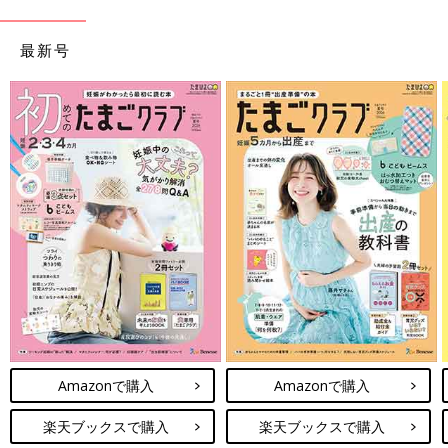
最新号
※写真は「立体ファイバー敷ふとん スリーパー付きベビー布団 5
点セットレギュラーサイズ（70×120cm） Airy エアリー」
1万5990円
通気性のいい立体ファイバー敷布団、シーツ、スリーパー、ガー
ゼケット、収納バッグの5点セット。
公式サイトで見る
Amazonで購入
Amazonで購入
Amazonで見る
楽天ブックスで購入
楽天ブックスで購入