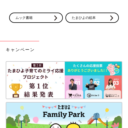
5位 ミキハウス
赤ちゃんの眠りをサポートする機能性と品質のよさが支持を集め
ムック書籍
たまひよの絵本
ています。老舗ブランドで、じいじ・ばあばからも絶大な人気。
キャンペーン
※写真は「羽毛ふとんセット」11万円、「ふとんカバーセット」