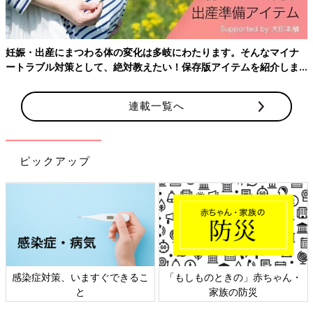
[口コミ]
●柄やデザインがかわいいだけでなく、肌触りもすごくい
い！（香川県／生後0カ月ベビーのパパ）
妊娠・出産にまつわる体の変化は多岐にわたります。そんなマイナ
●コンパクトに収納できる。洗いやすいところも便利だっ
ートラブル対策として、絶対教えたい！保存版アイテムを紹介しま
た。（埼玉県／産後8カ月のママ）
す。
●体が沈まない。（石川県／生後7カ月ベビーのパパ）
連載一覧へ
公式サイトで見る
ピックアップ
4位 サンデシカ
赤ちゃんとママのための寝具ブランドで、ママの声を生かした製
品づくりが特長。ナチュラル系のおしゃれデザインも好評。
感染症対策、いますぐできるこ
「もしものときの」赤ちゃん・
と
家族の防災