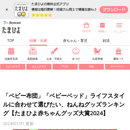
×
内祝い
SHOP
メニュー
TOP
妊娠・出産
赤ちゃん・育児
妊活
妊娠早見表
産院検索
お金・手続き
名づけ
出産準備
優待パス
たまごクラブ
ひよこクラブ
アプリ
SNS
キャンペーン
「ベビー布団」「ベビーベッド」ライフスタイ
ルに合わせて選びたい、ねんねグッズランキン
グ【たまひよ赤ちゃんグッズ大賞2024】
2024/01/31
更新