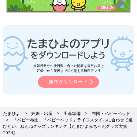
3万8500円
羽毛ふとんセットは軽くて上質な羽毛掛け布団と、敷布団、枕の
セット。カバーは抗ウイルス・抗菌加工。
公式サイトで見る
ベビーベッド部門
妊娠日数や生後日数に合った情報を毎日お届け
妊娠中から産後まで長く使える無料アプリ
1位 アップリカ／ニューウェルブランズ・ジャパン
無料ダウンロード
コンパクトにたためるベビーベッド「ココネル」が人気で、2年
連続の1位に！ 赤ちゃんが快適に眠れる機能性とシンプルなデ
ザインもママ・パパから好評。
たまひよ
妊娠・出産
出産準備
布団・ベビーベッド
「ベビー布団」「ベビーベッド」ライフスタイルに合わせて選
びたい、ねんねグッズランキング【たまひよ赤ちゃんグッズ大賞
2024】