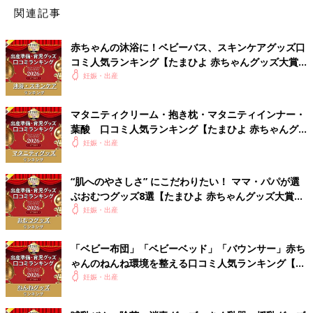
[口コミ]
関連記事
●敷布団がふかふかしすぎず、適度なかたさがある。深い
眠りを与えてくれそう。（大阪府／生後3カ月ベビーのパ
赤ちゃんの沐浴に！ベビーバス、スキンケアグッズ口
パ）
コミ人気ランキング【たまひよ 赤ちゃんグッズ大賞
●布団も生地がしっかりしている。よれることなく、肌触
2026】
妊娠・出産
りもずっとふわふわだった。（兵庫県／産後6カ月のマ
マ）
マタニティクリーム・抱き枕・マタニティインナー・
葉酸 口コミ人気ランキング【たまひよ 赤ちゃんグ
ッズ大賞2026】
公式サイトで見る
妊娠・出産
Amazonで見る
“肌へのやさしさ” にこだわりたい！ ママ・パパが選
ぶおむつグッズ8選【たまひよ 赤ちゃんグッズ大賞
2026】
妊娠・出産
3位 アカチャンホンポ
毎年上位にランクインのアカチャンホンポ。「日本製で縫製がし
「ベビー布団」「ベビーベッド」「バウンサー」赤ち
っかりしているのに価格がお手ごろ」「肌触りがいい」とクオリ
ゃんのねんね環境を整える口コミ人気ランキング【た
ティー面でも高評価。
まひよ 赤ちゃんグッズ大賞2026】
妊娠・出産