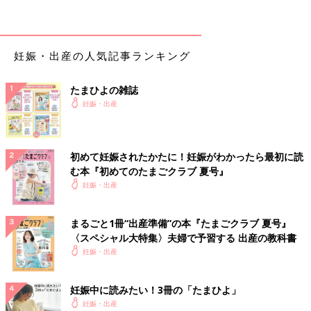
赤ちゃんのねんねに必要なアイテムすべてと、便利なおむつ替え
シートがセットに。固わたの敷布団が赤ちゃんの体をしっかり支
えてくれるのが特長です。ねんねが楽しくなるような、アニマル
柄もキュート。
妊娠・出産の人気記事ランキング
[口コミ]
たまひよの雑誌
●十分な機能性があるのに、価格がお手ごろ！（沖縄県／
妊娠・出産
生後0カ月ベビーのパパ）
●サイズ、洗濯のしやすさ、デザイン、肌触りが◎。（北
海道／産後7カ月のママ）
初めて妊娠されたかたに！妊娠がわかったら最初に読
む本『初めてのたまごクラブ 夏号』
妊娠・出産
公式サイトで見る
まるごと1冊“出産準備”の本『たまごクラブ 夏号』
2位 西川
〈スペシャル大特集〉夫婦で予習する 出産の教科書
妊娠・出産
1位と僅差の2位。「老舗の寝具ブランドだから信頼できる」と多
くのママ・パパから支持を集めています。とくに、体が沈み込ま
妊娠中に読みたい！3冊の「たまひよ」
ない安心設計の敷布団が高評価。
妊娠・出産