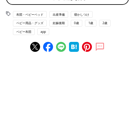
い」という声も目立ちました。
布団・ベビーベッド
出産準備
寝かしつけ
ベビー用品・グッズ
妊娠後期
0歳
1歳
2歳
ベビー布団
app
※写真は「エルフィンドール
ベビー布団
10点セット 星空アニマ
ル」
9898円