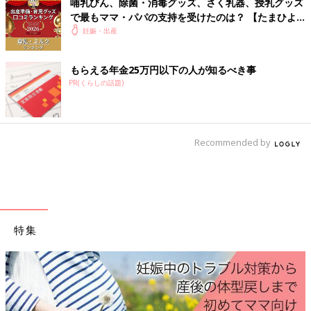
哺乳びん、除菌・消毒グッズ、さく乳器、授乳グッズ
で最もママ・パパの支持を受けたのは？ 【たまひよ
赤ちゃんグッズ大賞2026】
妊娠・出産
もらえる年金25万円以下の人が知るべき事
PR(くらしの話題)
Recommended by
※写真は「ベビーふとん 8点セット グレースター」
1万5180円
特集
基本のアイテムがそろう8点セット。掛け布団は洗濯機（洗濯ネ
ット使用）で洗えて、適度なかたさの敷布団は手洗い可。使いや
すいシンプルなデザイン。