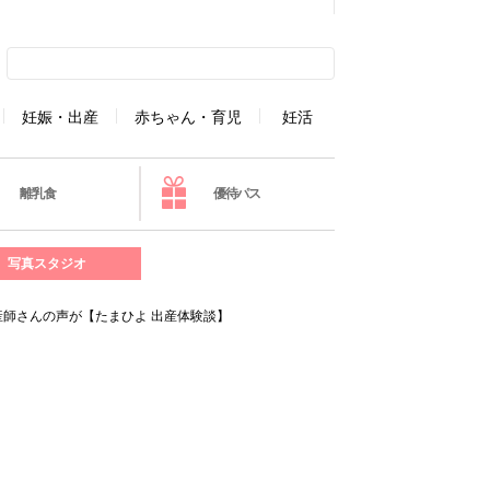
妊娠・出産
赤ちゃん・育児
妊活
離乳食
優待パス
写真スタジオ
産師さんの声が【たまひよ 出産体験談】