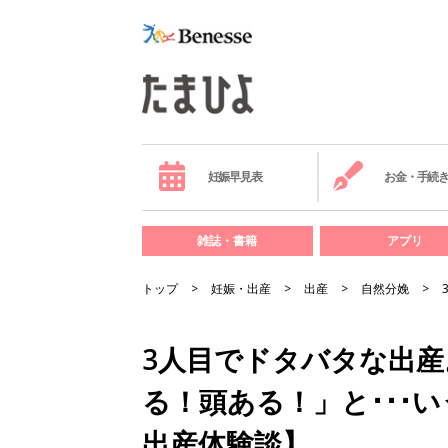
妊娠早見表
お金・手続
雑誌・書籍
アプリ
トップ
妊娠・出産
出産
自然分娩
3人目でドタバタな出
る！頭ある！」と･･･
出産体験談】