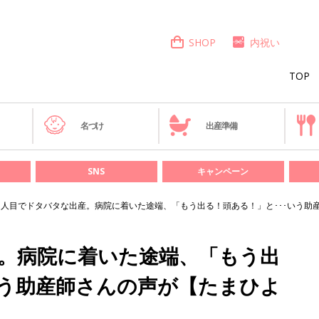
SHOP
内祝い
TOP
き
名づけ
出産準備
SNS
キャンペーン
3人目でドタバタな出産。病院に着いた途端、「もう出る！頭ある！」と･･･いう助
産。病院に着いた途端、「もう出
いう助産師さんの声が【たまひよ