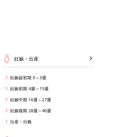
妊娠・出産
妊娠超初期 0～3週
妊娠初期 4週～15週
妊娠中期 16週～27週
妊娠後期 28週～40週
出産・分娩