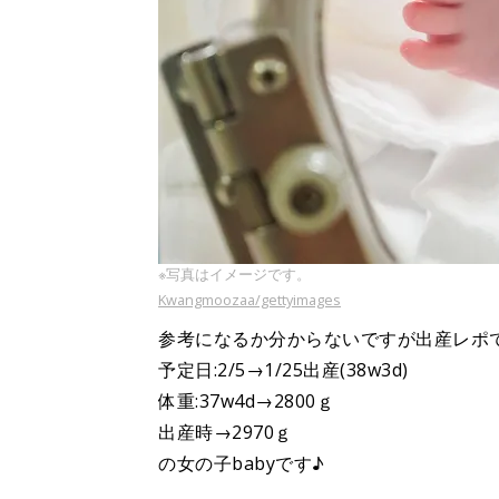
※写真はイメージです。
Kwangmoozaa/gettyimages
参考になるか分からないですが出産レポ
予定日:2/5→1/25出産(38w3d)
体重:37w4d→2800ｇ
出産時→2970ｇ
の女の子babyです♪