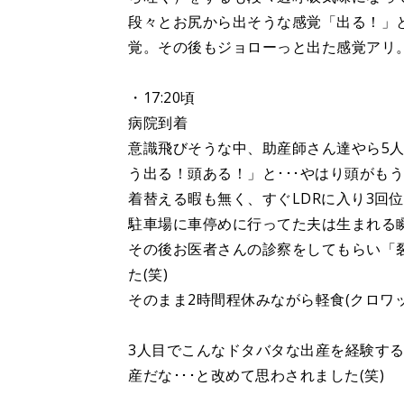
段々とお尻から出そうな感覚「出る！」
覚。その後もジョローっと出た感覚アリ
・17:20頃
病院到着
意識飛びそうな中、助産師さん達やら5
う出る！頭ある！」と･･･やはり頭がも
着替える暇も無く、すぐLDRに入り3回位の
駐車場に車停めに行ってた夫は生まれる
その後お医者さんの診察をしてもらい「
た(笑)
そのまま2時間程休みながら軽食(クロワ
3人目でこんなドタバタな出産を経験す
産だな･･･と改めて思わされました(笑)