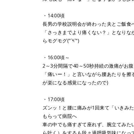
・14:00頃
長男の学校説明会が終わった夫とご飯食
「さっきまでより痛くない？」となりな
らモグモグ("´༥`")
・16:00頃～
2～3分間隔で40～50秒持続の激痛がお
「痛いー！」と言いながら腰あたりを擦
が楽になる感覚になったので)
・17:00頃
ズンッ！と腰に痛みが1回来て「いきみ
もらって病院へ
車の中でも痛すぎて座れず、腕立てみた
ら吐く）をするも段々過呼吸気味になっ