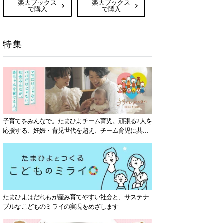
楽天ブックス
楽天ブックス
で購入
で購入
特集
子育てをみんなで。たまひよチーム育児。頑張る2人を
応援する、妊娠・育児世代を超え、チーム育児に共感
する社会を目指していきます。
たまひよはだれもが産み育てやすい社会と、サステナ
ブルなこどものミライの実現をめざします