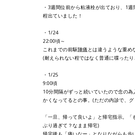
・3週間位前から粘液栓が出ており、1週
程出ていました！
・1/24
22:00頃～
これまでの前駆
陣痛
とは違うような重めな
(耐えられない程ではなく普通に喋ったり
・1/25
9:00頃
10分間隔がずっと続いていたので念の為
かくなってるとの事。(ただの内診で、グ
「一旦、帰って良いよ」と帰宅指示。「もっ
ぶり過ぎて？なまま帰宅)
帰宅後も「痛いなー」となりながらも歩