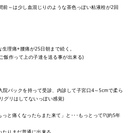
間前～は少し血混じりのような茶色っぽい粘液栓が2回
生理痛+腰痛が25日朝まで続く。
ご飯作って上の子達を送る事が出来る)
入院バックを持って受診、内診して子宮口4～5cmで柔ら
リグリはしてないっぽい感覚)
と痛くなったらまた来て」と･･･もっとって!?(約5年
いたりまだ普通に出来る。