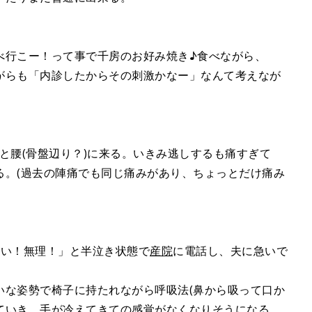
べ行こー！って事で千房のお好み焼き♪食べながら、
がらも「内診したからその刺激かなー」なんて考えなが
腹と腰(骨盤辺り？)に来る。いきみ逃しするも痛すぎて
る。(過去の陣痛でも同じ痛みがあり、ちょっとだけ痛み
たい！無理！」と半泣き状態で
産院
に電話し、夫に急いで
いな姿勢で椅子に持たれながら呼吸法(鼻から吸って口か
ていき、手が冷えてきての感覚がなくなりそうになる