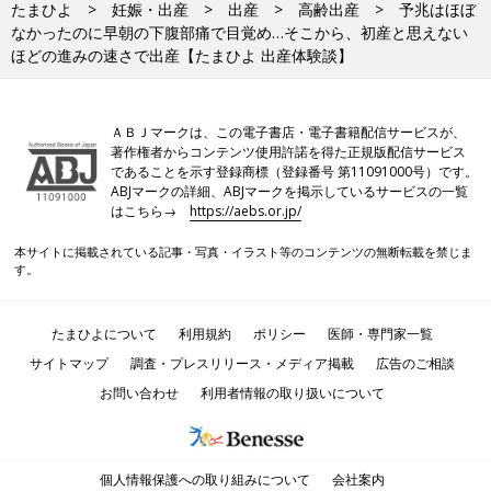
たまひよ
妊娠・出産
出産
高齢出産
予兆はほぼ
なかったのに早朝の下腹部痛で目覚め…そこから、初産と思えない
ほどの進みの速さで出産【たまひよ 出産体験談】
ＡＢＪマークは、この電子書店・電子書籍配信サービスが、
著作権者からコンテンツ使用許諾を得た正規版配信サービス
であることを示す登録商標（登録番号 第11091000号）です。
ABJマークの詳細、ABJマークを掲示しているサービスの一覧
はこちら→
https://aebs.or.jp/
本サイトに掲載されている記事・写真・イラスト等のコンテンツの無断転載を禁じま
す。
たまひよについて
利用規約
ポリシー
医師・専門家一覧
サイトマップ
調査・プレスリリース・メディア掲載
広告のご相談
お問い合わせ
利用者情報の取り扱いについて
個人情報保護への取り組みについて
会社案内