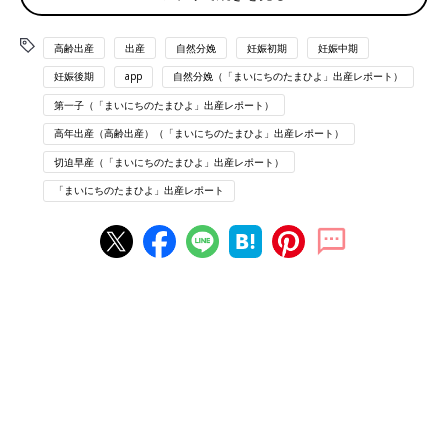
くて良かったと思いました！
お昼ご飯でたけど食べれなくて、ウィダーインゼリーを飲む。ほ
高齢出産
出産
自然分娩
妊娠初期
妊娠中期
んとは、食べた方がお産が進むらしいです。
内診を何回かしながら、進みは順調だけど子宮口が13時30分頃
妊娠後期
app
自然分娩（「まいにちのたまひよ」出産レポート）
5、6cmで停滞してしまったので、早く産みたいと促進剤をお願
第一子（「まいにちのたまひよ」出産レポート）
いする。
高年出産（高齢出産）（「まいにちのたまひよ」出産レポート）
静かなお産だと褒められてたけど、促進剤投与してからの陣痛が
めちゃめちゃ強くなり、ここから叫び始める笑
切迫早産（「まいにちのたまひよ」出産レポート）
感覚も短くなって14時50分頃かな？猛烈にいきみたくなり内診
「まいにちのたまひよ」出産レポート
すると子宮口全開で、遂に分娩台をセットして産む準備に。。
ここから30分かからず陣痛来る度にいきんで、5セット目くらい
かなー？のときにやっと産まれました。
頭が全然でてこなくて、裂けそうで、やっと出たときも、よく聞
く「どぅるん」の感覚は全然なかったです笑
でもお股は裂けずに少し縫うくらいで済みました。
出てきてすぐ泣いてくれたのでほんとにホッとしました。
呼吸が上手く出来なかったみたいで、少しバタバタしてすぐ抱っ
こはできませんでしたが、落ち着いてやっと抱っこ。
2時間ほどパパ、ママ処置しながら抱っこさせてもらう時間があ
りました。