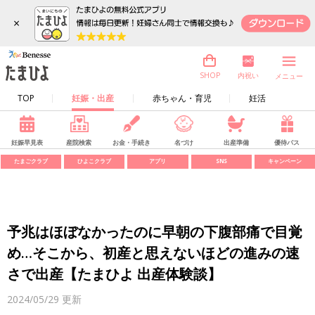
×
内祝い
SHOP
メニュー
TOP
妊娠・出産
赤ちゃん・育児
妊活
妊娠早見表
産院検索
お金・手続き
名づけ
出産準備
優待パス
たまごクラブ
ひよこクラブ
アプリ
SNS
キャンペーン
予兆はほぼなかったのに早朝の下腹部痛で目覚
め…そこから、初産と思えないほどの進みの速
さで出産【たまひよ 出産体験談】
2024/05/29
更新