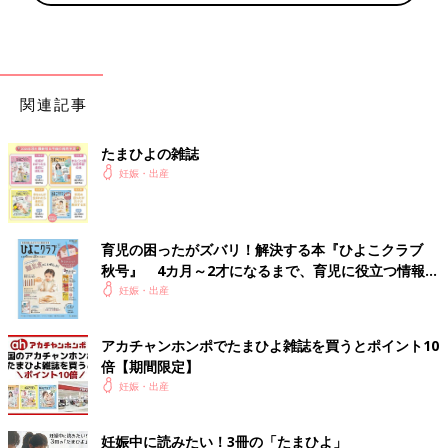
関連記事
たまひよの雑誌
妊娠・出産
育児の困ったがズバリ！解決する本『ひよこクラブ
秋号』 4カ月～2才になるまで、育児に役立つ情報が
いっぱい！
妊娠・出産
アカチャンホンポでたまひよ雑誌を買うとポイント10
倍【期間限定】
妊娠・出産
妊娠中に読みたい！3冊の「たまひよ」