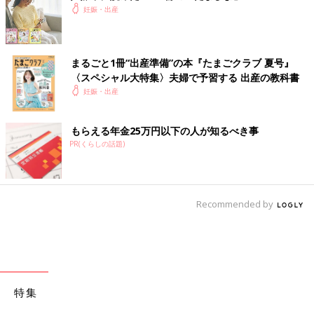
妊娠・出産
まるごと1冊“出産準備”の本『たまごクラブ 夏号』
〈スペシャル大特集〉夫婦で予習する 出産の教科書
妊娠・出産
もらえる年金25万円以下の人が知るべき事
PR(くらしの話題)
Recommended by
特集