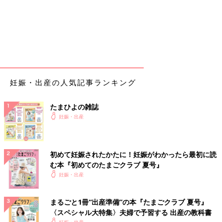
ほんとに出産は想像以上に壮絶でしたが、我が子は本当にかわい
いです。
助産師さんも優しくてほんとに神でした。
いかがでしたか？ たまひよのアプリ「まいにちのたまひよ」で
は、もっとたくさんの「出産レポート」を読むことができます！
また、同じ出産予定月の人と情報交換ができる「同期ルーム」も
妊娠・出産の人気記事ランキング
ありますので、ぜひ活用してみてくださいね。
「まいにちのたまひよ」ダウンロードはこちら
たまひよの雑誌
から
妊娠・出産
たまひよのアプリ「まいにちのたまひよ」は、【たまひよアプ
リ】でストア検索してもDLできます！
初めて妊娠されたかたに！妊娠がわかったら最初に読
●この記事は個人の体験記です。
む本『初めてのたまごクラブ 夏号』
●記事の内容は2024年3月の情報で、現在と異なる場合がありま
妊娠・出産
す。
まるごと1冊“出産準備”の本『たまごクラブ 夏号』
たまひよの「出産体験談」をもっと読みたい人はこちら
〈スペシャル大特集〉夫婦で予習する 出産の教科書
妊娠・出産