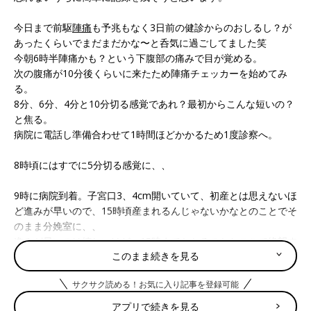
今日まで前駆
陣痛
も予兆もなく3日前の健診からのおしるし？が
あったくらいでまだまだかな〜と呑気に過ごしてました笑
今朝6時半陣痛かも？という下腹部の痛みで目が覚める。
次の腹痛が10分後くらいに来たため陣痛チェッカーを始めてみ
る。
8分、6分、4分と10分切る感覚であれ？最初からこんな短いの？
と焦る。
病院に電話し準備合わせて1時間ほどかかるため1度診察へ。
8時頃にはすでに5分切る感覚に、、
9時に病院到着。子宮口3、4cm開いていて、初産とは思えないほ
ど進みが早いので、15時頃産まれるんじゃないかなとのことでそ
のまま分娩室に、、
進みが早いのは嬉しいけど、15時までかかるのかとここで絶望す
このまま続きを見る
る。
サクサク読める！お気に入り記事を登録可能
ここから痛みに耐えるのに必死で、夫の声掛けも全然届かなかっ
たけど、日曜日で朝からいてくれたので、ほんとにひとりじゃな
アプリで続きを見る