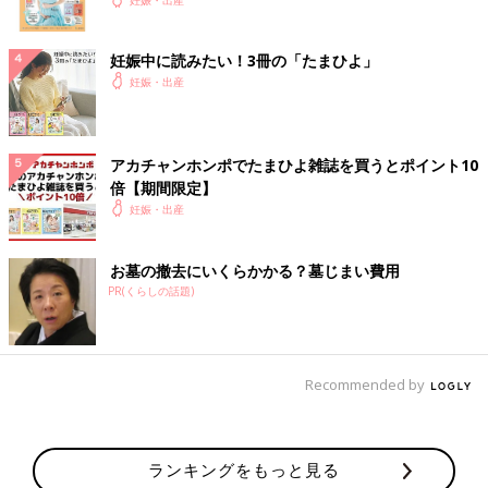
妊娠中に読みたい！3冊の「たまひよ」
妊娠・出産
アカチャンホンポでたまひよ雑誌を買うとポイント10
倍【期間限定】
妊娠・出産
お墓の撤去にいくらかかる？墓じまい費用
PR(くらしの話題)
Recommended by
ランキングをもっと見る