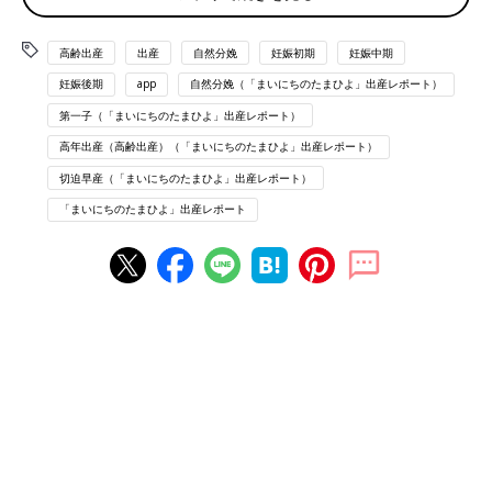
くて良かったと思いました！
お昼ご飯でたけど食べれなくて、ウィダーインゼリーを飲む。ほ
高齢出産
出産
自然分娩
妊娠初期
妊娠中期
んとは、食べた方がお産が進むらしいです。
内診を何回かしながら、進みは順調だけど子宮口が13時30分頃
妊娠後期
app
自然分娩（「まいにちのたまひよ」出産レポート）
5、6cmで停滞してしまったので、早く産みたいと促進剤をお願
第一子（「まいにちのたまひよ」出産レポート）
いする。
高年出産（高齢出産）（「まいにちのたまひよ」出産レポート）
静かなお産だと褒められてたけど、促進剤投与してからの陣痛が
めちゃめちゃ強くなり、ここから叫び始める笑
切迫早産（「まいにちのたまひよ」出産レポート）
感覚も短くなって14時50分頃かな？猛烈にいきみたくなり内診
「まいにちのたまひよ」出産レポート
すると子宮口全開で、遂に分娩台をセットして産む準備に。。
ここから30分かからず陣痛来る度にいきんで、5セット目くらい
かなー？のときにやっと産まれました。
頭が全然でてこなくて、裂けそうで、やっと出たときも、よく聞
く「どぅるん」の感覚は全然なかったです笑
でもお股は裂けずに少し縫うくらいで済みました。
出てきてすぐ泣いてくれたのでほんとにホッとしました。
呼吸が上手く出来なかったみたいで、少しバタバタしてすぐ抱っ
こはできませんでしたが、落ち着いてやっと抱っこ。
2時間ほどパパ、ママ処置しながら抱っこさせてもらう時間があ
りました。