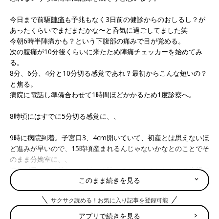
今日まで前駆
陣痛
も予兆もなく3日前の健診からのおしるし？が
あったくらいでまだまだかな〜と呑気に過ごしてました笑
今朝6時半陣痛かも？という下腹部の痛みで目が覚める。
次の腹痛が10分後くらいに来たため陣痛チェッカーを始めてみ
る。
8分、6分、4分と10分切る感覚であれ？最初からこんな短いの？
と焦る。
病院に電話し準備合わせて1時間ほどかかるため1度診察へ。
8時頃にはすでに5分切る感覚に、、
9時に病院到着。子宮口3、4cm開いていて、初産とは思えないほ
ど進みが早いので、15時頃産まれるんじゃないかなとのことでそ
のまま分娩室に、、
進みが早いのは嬉しいけど、15時までかかるのかとここで絶望す
このまま続きを見る
る。
サクサク読める！お気に入り記事を登録可能
ここから痛みに耐えるのに必死で、夫の声掛けも全然届かなかっ
たけど、日曜日で朝からいてくれたので、ほんとにひとりじゃな
アプリで続きを見る