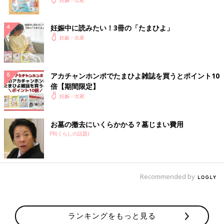
妊娠中に読みたい！3冊の「たまひよ」
妊娠・出産
アカチャンホンポでたまひよ雑誌を買うとポイント10
倍【期間限定】
妊娠・出産
お墓の撤去にいくらかかる？墓じまい費用
PR(くらしの話題)
Recommended by
ランキングをもっと見る