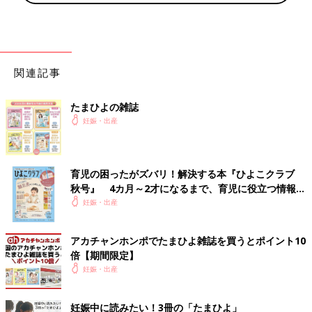
関連記事
たまひよの雑誌
妊娠・出産
育児の困ったがズバリ！解決する本『ひよこクラブ
秋号』 4カ月～2才になるまで、育児に役立つ情報が
いっぱい！
妊娠・出産
アカチャンホンポでたまひよ雑誌を買うとポイント10
倍【期間限定】
妊娠・出産
妊娠中に読みたい！3冊の「たまひよ」