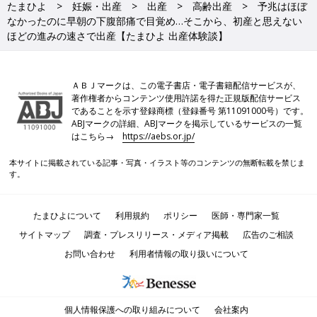
たまひよ
妊娠・出産
出産
高齢出産
予兆はほぼ
なかったのに早朝の下腹部痛で目覚め…そこから、初産と思えない
ほどの進みの速さで出産【たまひよ 出産体験談】
ＡＢＪマークは、この電子書店・電子書籍配信サービスが、
著作権者からコンテンツ使用許諾を得た正規版配信サービス
であることを示す登録商標（登録番号 第11091000号）です。
ABJマークの詳細、ABJマークを掲示しているサービスの一覧
はこちら→
https://aebs.or.jp/
本サイトに掲載されている記事・写真・イラスト等のコンテンツの無断転載を禁じま
す。
たまひよについて
利用規約
ポリシー
医師・専門家一覧
サイトマップ
調査・プレスリリース・メディア掲載
広告のご相談
お問い合わせ
利用者情報の取り扱いについて
個人情報保護への取り組みについて
会社案内