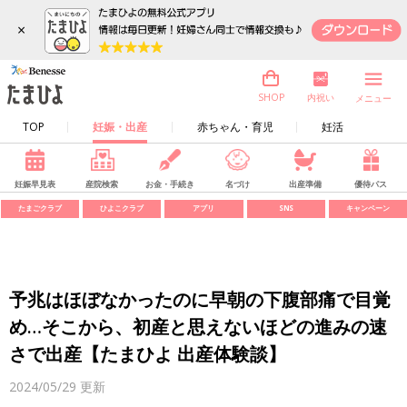
×
内祝い
SHOP
メニュー
TOP
妊娠・出産
赤ちゃん・育児
妊活
妊娠早見表
産院検索
お金・手続き
名づけ
出産準備
優待パス
たまごクラブ
ひよこクラブ
アプリ
SNS
キャンペーン
予兆はほぼなかったのに早朝の下腹部痛で目覚
め…そこから、初産と思えないほどの進みの速
さで出産【たまひよ 出産体験談】
2024/05/29
更新