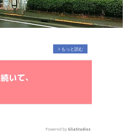
もっと読む
arrow_forward_ios
Powered by 
GliaStudios