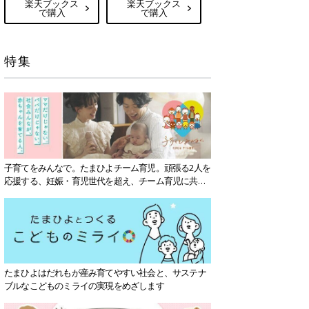
楽天ブックス
楽天ブックス
で購入
で購入
特集
子育てをみんなで。たまひよチーム育児。頑張る2人を
応援する、妊娠・育児世代を超え、チーム育児に共感
する社会を目指していきます。
たまひよはだれもが産み育てやすい社会と、サステナ
ブルなこどものミライの実現をめざします