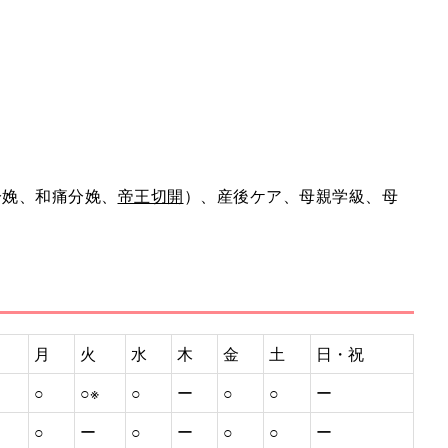
分娩、和痛分娩、
帝王切開
）、産後ケア、母親学級、母
）
月
火
水
木
金
土
日・祝
○
○※
○
ー
○
○
ー
○
ー
○
ー
○
○
ー