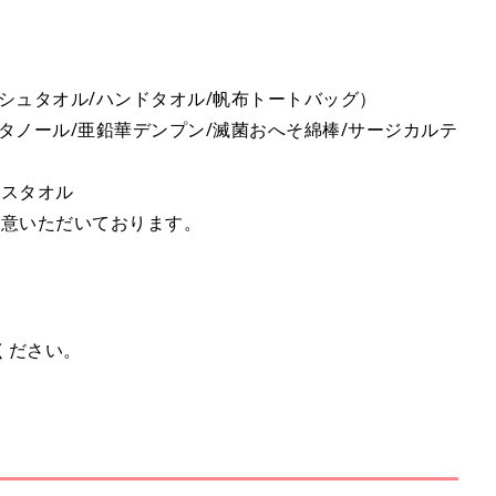
シュタオル/ハンドタオル/帆布トートバッグ）
タノール/亜鉛華デンプン/滅菌おへそ綿棒/サージカルテ
イスタオル
用意いただいております。
ください。