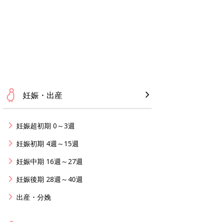
妊娠・出産
妊娠超初期 0～3週
妊娠初期 4週～15週
妊娠中期 16週～27週
妊娠後期 28週～40週
出産・分娩