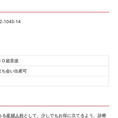
M
u
t
1043-14
e
４Ｄ超音波
立ち会い出産可
れる
産婦人科
として、少しでもお役に立てるよう、診療