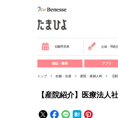
妊娠早見表
お金・手続
雑誌・書籍
アプリ
トップ
妊娠・出産
産院・産婦人科
【産
【産院紹介】医療法人社