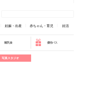
妊娠・出産
赤ちゃん・育児
妊活
離乳食
優待パス
写真スタジオ