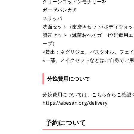
クリーンコットンモナリー®
ガーゼハンカチ
スリッパ
洗面セット（
歯磨き
セット/ボディウォッ
臍帯セット（滅菌おへそガーゼ/消毒用エ
ープ）
※貸出：ネグリジェ、バスタオル、フェ
※一部、メイクセットなどはご自身でご
分娩費用について
分娩費用については、こちらからご確認
https://abesan.org/delivery
予約について