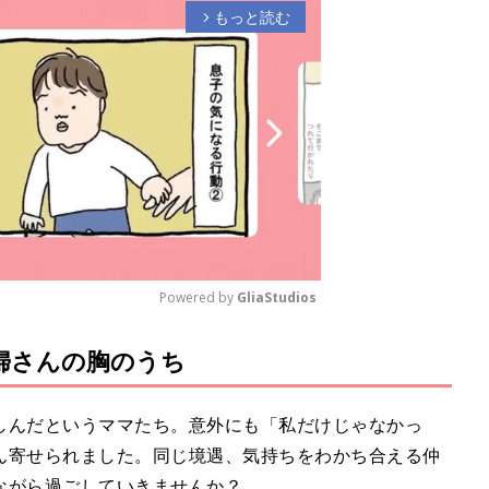
もっと読む
arrow_forward_ios
Powered by 
GliaStudios
妊婦さんの胸のうち
M
u
t
しんだというママたち。意外にも「私だけじゃなかっ
e
ん寄せられました。同じ境遇、気持ちをわかち合える仲
ながら過ごしていきませんか？