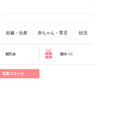
妊娠・出産
赤ちゃん・育児
妊活
離乳食
優待パス
写真スタジオ