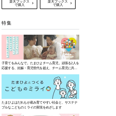
楽天ブックス
楽天ブックス
で購入
で購入
特集
子育てをみんなで。たまひよチーム育児。頑張る2人を
応援する、妊娠・育児世代を超え、チーム育児に共感
する社会を目指していきます。
たまひよはだれもが産み育てやすい社会と、サステナ
ブルなこどものミライの実現をめざします