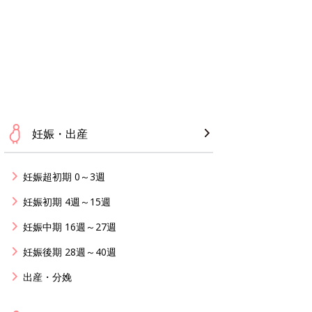
妊娠・出産
妊娠超初期 0～3週
妊娠初期 4週～15週
妊娠中期 16週～27週
妊娠後期 28週～40週
出産・分娩