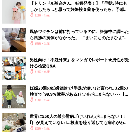
【トリンドル玲奈さん、妊娠発表！】「早朝5時にも
キソプラズマが心配で妊娠してから帰れてないのでやっぱり検査
しかしたら…と思って妊娠検査薬を使ったら、予感が
した方がいいのかなぁ 🤔.....
的中しました！」（たまひよ独占インタビュー前編）
妊娠・出産
＜続きはアプリから＞
💬 10
♥
4
風疹ワクチンは前に打っているのに、妊娠中に調べた
ら＊＊＊＊＊さん
ら風疹の抗体がなかった。－”まいにちのたまひよ”の
体験談
妊娠・出産
風疹とトキソプラズマの抗体がなかった😭同じ方いらっしゃいま
すか？.....
男性向け「不妊外来」をマンガでレポート★男性が受
＜続きはアプリから＞
ける検査Q&A
💬 8
♥
7
妊娠・出産
め＊＊＊＊＊さん
妊娠20週の妊婦健診で｢手足が短い｣と言われ､32週の
ローストビーフって食べないほうがいいですか🥺.....
検査で｢99.9％障害がある｣と｡涙が止まらない･･･【ス
ティックラー症候群1型】
妊娠・出産
＜続きはアプリから＞
💬 5
♥
1
世界に550人の希少難病｡｢けいれんが止まらない！｣
｢目が見えていない｣…検査を繰り返しても病名がわか
あ＊＊＊＊＊さん
らなかった【KIF1A関連神経疾患】
妊娠・出産