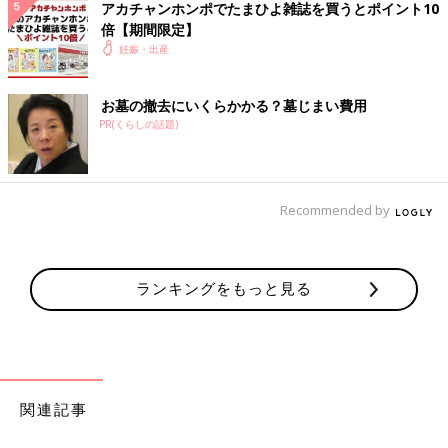
アカチャンホンポでたまひよ雑誌を買うとポイント10
胎児のトキソプラズマ感染ってどうやって検査するんですかね？
倍【期間限定】
通常の妊婦健診の血液検査ではどこまで見てるんだろう？NIPT
妊娠・出産
受けるしかないのかな？ローストビーフとレア肉を食べてしまっ
てから不安しかない😭.....
お墓の撤去にいくらかかる？墓じまい費用
＜続きはアプリから＞
PR(くらしの話題)
💬 5
♥
3
y＊＊＊＊＊さん
Recommended by
コストコでクリスマスの時に買って美味しかったローストビーフ
が売っててつい買ってしまったんだけど妊婦ってローストビーフ
もダメだと後から気づく😱ローストビーフはちゃんと加熱したら
食べても大丈夫ですよね？.....
ランキングをもっと見る
＜続きはアプリから＞
💬 5
♥
3
R＊＊＊＊＊さん
関連記事
トキソプラズマ抗体の検査をするか悩んでいます、、実家で猫を
飼っている方は検査しましたか？🥺実家の猫に会いたいけど、ト