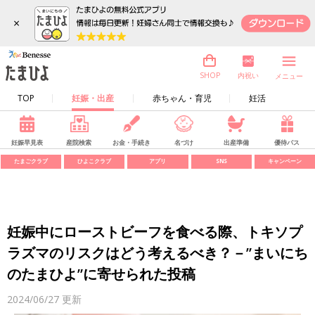
×
内祝い
SHOP
メニュー
TOP
妊娠・出産
赤ちゃん・育児
妊活
妊娠早見表
産院検索
お金・手続き
名づけ
出産準備
優待パス
たまごクラブ
ひよこクラブ
アプリ
SNS
キャンペーン
妊娠中にローストビーフを食べる際、トキソプ
ラズマのリスクはどう考えるべき？－”まいにち
のたまひよ”に寄せられた投稿
2024/06/27
更新