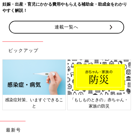
妊娠・出産・育児にかかる費用やもらえる補助金・助成金をわかり
＜続きはアプリから＞
やすく解説！
💬 6
♥
8
W＊＊＊＊＊さん
連載一覧へ
寿司が食べたいいいいい
海鮮丼、ローストビーフ食べたいいいいいうわああああ.....
ピックアップ
＜続きはアプリから＞
💬 6
♥
20
同じ出産予定月の妊婦さんの体験談や質問が読める
「まいにちのたまひよ」アプリ
感染症対策、いますぐできるこ
「もしものときの」赤ちゃん・
と
家族の防災
最新号