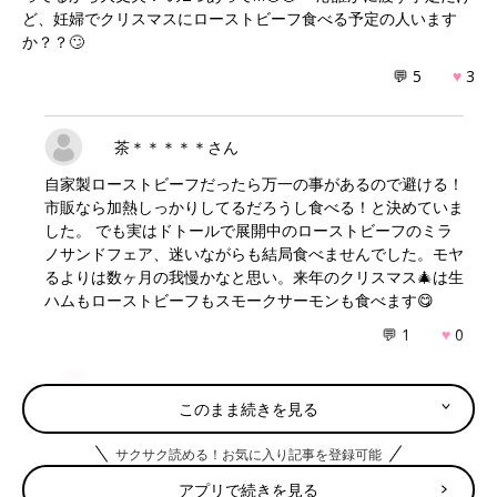
ど、妊婦でクリスマスにローストビーフ食べる予定の人います
か？？🙄
💬 5
♥
3
茶＊＊＊＊＊さん
自家製ローストビーフだったら万一の事があるので避ける！
市販なら加熱しっかりしてるだろうし食べる！と決めていま
した。 でも実はドトールで展開中のローストビーフのミラ
ノサンドフェア、迷いながらも結局食べませんでした。モヤ
るよりは数ヶ月の我慢かなと思い。来年のクリスマス🎄は生
ハムもローストビーフもスモークサーモンも食べます😋
💬 1
♥
0
モ＊＊＊＊＊さん
このまま続きを見る
市販なら大丈夫ですかね…？🤤笑 ドトールみたいにお店や
出店で作ったのは不安ですよね…！ あと数ヶ月の我慢です
サクサク読める！お気に入り記事を登録可能
ね😟😟😟笑 私も来年はしこたま食べてやろうと思いま
アプリで続きを見る
す！！