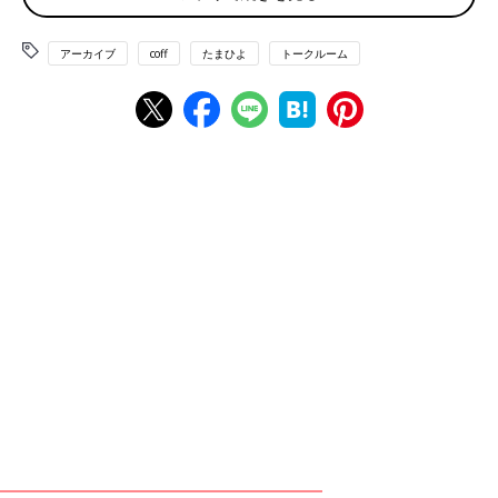
♥
1
アーカイブ
coff
たまひよ
トークルーム
リ＊＊＊＊＊さん
お寿司は見た目が悪くなければ大丈夫って思えるんですけ
ど、お肉の生焼けは平常時でもちょっとお腹緩くなったりで
怖いのでローストビーフは産後のお楽しみにしてます🥹 焼
肉行ってお肉〜！で紛らわせてます！(焼けてるかよく見て
食べてます)
💬 2
♥
0
モ＊＊＊＊＊さん
お肉は普段、生で食べる機会が少ないから怖いですよね…
🥲 私も今回届いたローストビーフ、渡すの惜しくなってき
たので、サイコロステーキみたいにしっかり焼くのもアリ
かなと思ったので、美味しく食べれたらなと思います！！
笑 （低温調理で作ってくれた人ごめんなさい…笑）
♥
1