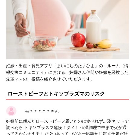
妊娠・出産・育児アプリ「まいにちのたまひよ」の、ルーム（情
報交換コミュニティ）における、妊婦さん仲間や妊娠を経験した
先輩ママの、投稿を紹介させていただきます。
ローストビーフとトキソプラズマのリスク
モ＊＊＊＊＊さん
妊娠前に頼んだローストビーフ届いたのに食べれず…🥲 ネットで
調べたら トキソプラズマ危険！ダメ！ 低温調理で中まで火が通
ってるから大丈夫！ の2つあって…🙄🙄 一応誰かに渡す予定だけ