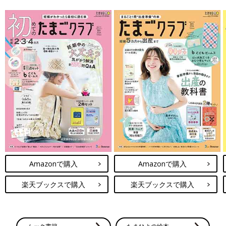
＼月間投稿数80万件以上／ 同じ出産予定月の妊婦さん同士で情
報交換できる同期ルームと、先輩ママの知恵を借りられる「グッ
ズ」や「お金」「出産レポート」などのカテゴリルームの２種類
をご用意♪
無料公式アプリをダウンロード ＞
※上記の投稿は、アプリ「まいにちのたまひよ」ルームに投稿されたものから引用
しており、アイコン画像やユーザ名など一部編集しています。
Amazonで購入
Amazonで購入
楽天ブックスで購入
楽天ブックスで購入