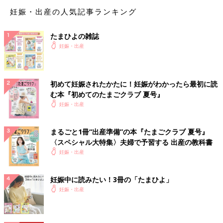
妊娠・出産の人気記事ランキング
リ＊＊＊＊＊さん
たまひよの雑誌
いいですね😂焼いちゃいましょう👏✨
妊娠・出産
♥
1
初めて妊娠されたかたに！妊娠がわかったら最初に読
む本『初めてのたまごクラブ 夏号』
関連するその他の投稿
妊娠・出産
あ＊＊＊＊＊さん
まるごと1冊“出産準備”の本『たまごクラブ 夏号』
〈スペシャル大特集〉夫婦で予習する 出産の教科書
トキソプラズマの検査って任意なの…？一度食べてしまったロー
妊娠・出産
ストビーフが不安すぎて検査したいけど…いくらぐらいかかるか
なぁ。でも不安の方が大きいから検査したい😢.....
妊娠中に読みたい！3冊の「たまひよ」
＜続きはアプリから＞
妊娠・出産
💬 5
♥
3
し＊＊＊＊＊さん