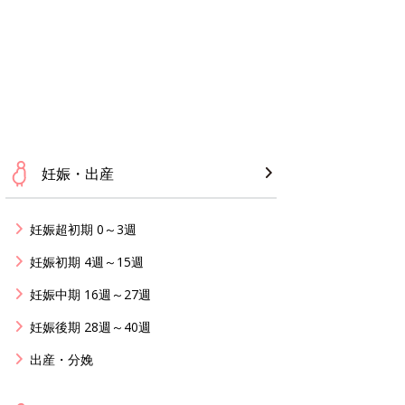
妊娠・出産
妊娠超初期 0～3週
妊娠初期 4週～15週
妊娠中期 16週～27週
妊娠後期 28週～40週
出産・分娩