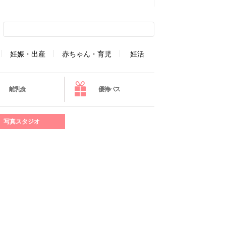
妊娠・出産
赤ちゃん・育児
妊活
離乳食
優待パス
写真スタジオ