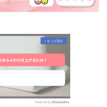
もっと読む
arrow_forward_ios
Powered by 
GliaStudios