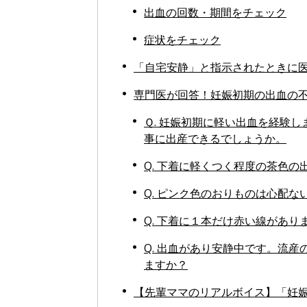
出血の回数・期間をチェック
症状をチェック
「自宅安静」と指示されたときに
専門医が回答！妊娠初期の出血の不
Ｑ. 妊娠初期に軽い出血を経験
事に出産できるでしょうか。
Q. 下着に軽くつく程度の茶色
Q. ピンク色のおりものは心配な
Q. 下着に１本だけ赤い線があ
Q. 出血があり安静中です。流
ますか？
【先輩ママのリアルボイス】「妊