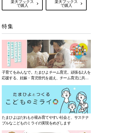
楽天ブックス
楽天ブックス
で購入
で購入
特集
子育てをみんなで。たまひよチーム育児。頑張る2人を
応援する、妊娠・育児世代を超え、チーム育児に共感
する社会を目指していきます。
たまひよはだれもが産み育てやすい社会と、サステナ
ブルなこどものミライの実現をめざします