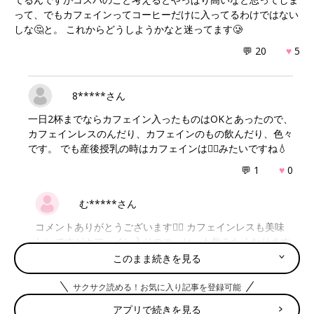
って、でもカフェインってコーヒーだけに入ってるわけではない
しな🤔と。 これからどうしようかなと迷ってます🥲
💬 20
♥
5
8*****さん
一日2杯までならカフェイン入ったものはOKとあったので、
カフェインレスのんだり、カフェインのもの飲んだり、色々
です。 でも産後授乳の時はカフェインは🙅‍♀️みたいですね💧
💬 1
♥
0
む*****さん
コメントありがとうございます🙇‍♀️ カフェインレスも美味
しいですがカフェイン入りのコーヒーも飲みたくなります
よね🥲✨ え、授乳中はだめなんですね...妊娠中と同じで少
このまま続きを見る
しならいいのかと思ってました😓
サクサク読める！お気に入り記事を登録可能
♥
1
アプリで続きを見る