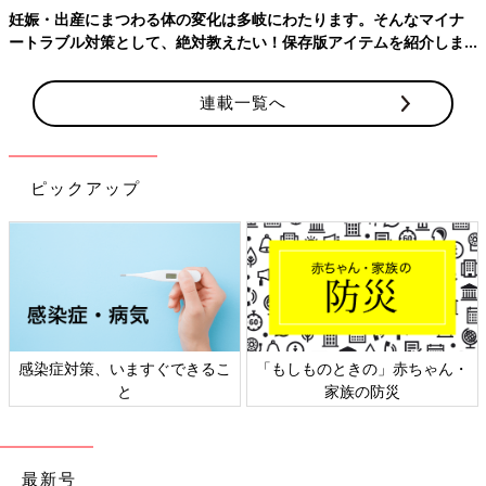
思います！でもブラックコーヒーが好きなので我慢は悲し
妊娠・出産にまつわる体の変化は多岐にわたります。そんなマイナ
い...🥲 赤ちゃんの為に頑張りましょう👶💕
ートラブル対策として、絶対教えたい！保存版アイテムを紹介しま
す。
♥
0
連載一覧へ
ゆ*****さん
セブンのアイスコーヒーを毎朝仕事行く時に飲んでたんです
ピックアップ
が、妊娠発覚と同時にやめました！ 後期くらいになり、ノ
ンカフェインの飲んでみました！ 産後も、授乳があると飲
めないからどうしようかな、、、って感じです🥺 まだまだ
我慢かな🥺
💬 1
♥
0
む*****さん
感染症対策、いますぐできるこ
「もしものときの」赤ちゃん・
コメントありがとうございます🙇‍♀️ セブンコーヒー美味し
と
家族の防災
いですよね！ どうしても飲みたくなった時は授乳後に飲む
とコメント頂きました🙋‍♀️でも好きな時に飲みたいですよ
ね〜 やはりもう少し我慢ですね😭 赤ちゃんの為にがんば
最新号
りましょう！