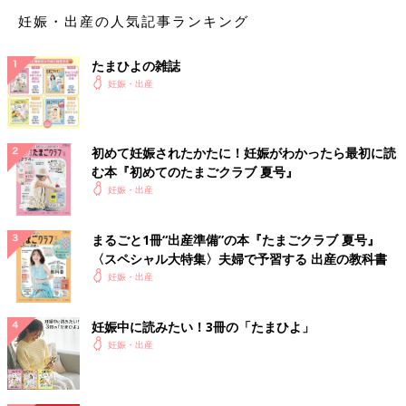
妊娠・出産の人気記事ランキング
💬 1
♥
0
たまひよの雑誌
む*****さん
妊娠・出産
コメントありがとうございます🙇‍♀️ そうなんですね！ 私も
抹茶好きなのでいろいろ飲んだり食べたりしたら基準値超
えそうなので怖いです😭 考えながら摂取しないといけな
初めて妊娠されたかたに！妊娠がわかったら最初に読
いのしんどいですね🥲
む本『初めてのたまごクラブ 夏号』
♥
0
妊娠・出産
まるごと1冊“出産準備”の本『たまごクラブ 夏号』
し*****さん
〈スペシャル大特集〉夫婦で予習する 出産の教科書
まだ妊娠中ですが、ノンカフェインのコーヒーを飲んでま
妊娠・出産
す。 先日久しぶりに気晴らしにカフェイン入りのアイステ
ィーを飲んだら、おいしくてびっくりしました🥹 授乳中は
妊娠中に読みたい！3冊の「たまひよ」
カフェインダメなんですね... 他の方のコメント見て落ち込み
妊娠・出産
ました🥲
💬 1
♥
0