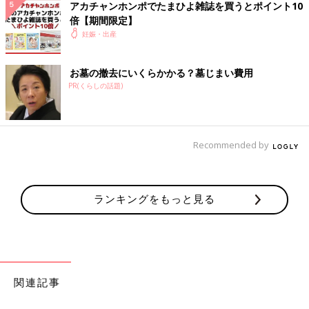
アカチャンホンポでたまひよ雑誌を買うとポイント10
む*****さん
倍【期間限定】
コメントありがとうございます🙇‍♀️ やはりノンカフェイン
妊娠・出産
ですよね😭 ノンカフェインも美味しいですがカフェイン
あった方が美味しいですよね！ みたいですね、赤ちゃんの
お墓の撤去にいくらかかる？墓じまい費用
ためにもう少し我慢ですかね...
PR(くらしの話題)
♥
1
Recommended by
え*****さん
えー！授乳中もだめなんですね…🥲 ノンカフェインやデカ
フェは、 カフェイン〜以下なら表記可能！ といった明確な
ランキングをもっと見る
指定がないらしいです だからカフェイン入りであろうと ノ
ンカフェイン・デカフェであろうと どっちにしろ飲みすぎ
ないようにしてます つまり🤭 時々は普通においしいコーヒ
ーを 飲んでます〜！笑笑 授乳始まったらうっかり飲んじゃ
ったに 気をつけないといけませんね😰💦 チョコ、ブラック
ガムもだめか…🥲
関連記事
💬 3
♥
1