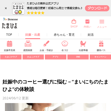
×
内祝い
SHOP
メニュー
TOP
妊娠・出産
赤ちゃん・育児
妊活
妊娠早見表
産院検索
お金・手続き
名づけ
出産準備
優待パス
たまごクラブ
ひよこクラブ
アプリ
SNS
キャンペーン
妊娠中のコーヒー選びに悩む－”まいにちのたま
ひよ”の体験談
2024/06/12
更新