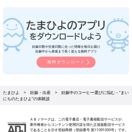
関連するその他の体験談
く*****さん
カフェインの飲み物飲んでますか？なるべくカフェインレスかノ
妊娠日数や生後日数に合った情報を毎日お届け
ンカフェインにしてるけど、お店にない時は１杯くらいなら、、
妊娠中から産後まで長く使える無料アプリ
と思って飲んじゃう日もあります！この前映画館で.....
無料ダウンロード
＜続きはアプリから＞
💬 6
♥
11
あ*****さん
たまひよ
妊娠・出産
妊娠中のコーヒー選びに悩む－”まい
ノンカフェインとかカフェインレスとか気にしてたのに実家で普
にちのたまひよ”の体験談
通にカフェイン入ってるのいっぱい飲んでたみたい。。。お子ご
めん。.....
＜続きはアプリから＞
ＡＢＪマークは、この電子書店・電子書籍配信サービスが、
💬 6
♥
8
著作権者からコンテンツ使用許諾を得た正規版配信サービス
であることを示す登録商標（登録番号 第11091000号）です。