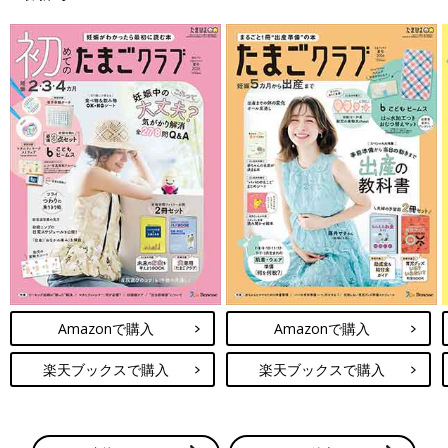
♥
1
h*****さん
コメント失礼します。 私は妊娠中カフェインコーヒーは1日
1杯ならいいかなっと思って、週2以上は飲んでいたと思い
ます！ノンカフェインは毎日飲んでます☕️ 授乳中も飲んで
はだめではないみたいですよ🤔 （インターネットで調べる
といろんな文献があるのでどれを信じるかによりますが🤣）
よければご参考までに( ´. .)"
💬 1
♥
0
む*****さん
Amazonで購入
Amazonで購入
コメントありがとうございます🙇‍♀️ 画像添付まで✨ やはり
ノンカフェインメインですよね🥲 コーヒー" だけ "にカフ
楽天ブックスで購入
楽天ブックスで購入
ェインが含まれているなら気にせず毎朝1杯ぐらい飲もう
かなと思ったのですが他の飲料等にも含まれているので我
慢できる所は我慢した方がいいのかなーなんて思っていて