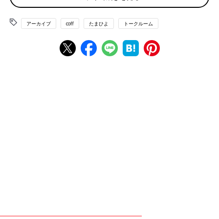
ふ****さん
アーカイブ
coff
たまひよ
トークルーム
ノンカフェイン飲んでいます！たまにどーしてもカフェイン
入りを飲みたい時は一日コップ一杯を授乳直後に飲んでいま
す😓
💬 1
♥
0
む*****さん
コメントありがとうございます🙇‍♀️ やはりノンカフェイン
メインですよね... 授乳前には飲まないように気をつけてら
っしゃるんですね🥲 出産後も飲めないなんて悲しいですね
😭
♥
1
T*****さん
抹茶ティーラテですが、カフェイン200〜300mg/日までは
OKとしていました（何かの文献で可とされていたので）