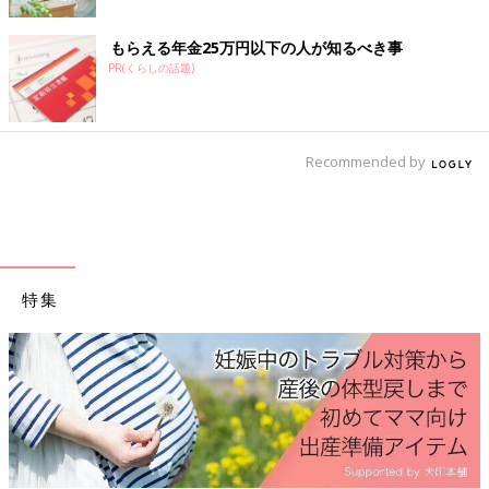
そうですね！美味しいスイーツと共に飲むコーヒーは格別
ですもんね🍰☕️ 素敵ですね☺️💕 サイフォンで淹れるコー
もらえる年金25万円以下の人が知るべき事
ヒー絶対美味しいじゃないですか！！ 温かい内にワッフル
PR(くらしの話題)
とコーヒー堪能出来るのは少し先になりますがそれを楽し
みに頑張りましょう！私も行きたいお店探します😋
♥
1
Recommended by
ぴ*****さん
妊娠、授乳中は1日2杯までと言われてますが、ブラックだ
と罪悪感があるので罪を軽くするためにカフェラテを飲んで
ます。 妊娠前はセブンカフェを仕事の休憩中に毎日飲んで
特集
ました。 それでもなんか足りなく感じたらまだ量をのんで
も大丈夫なウーロン茶や緑茶で我慢してます😔
💬 1
♥
0
む*****さん
コメントありがとうございます🙇‍♀️ セブンコーヒー美味し
いですよね☺️ カフェイン入り飲むなら私もそうしようかと