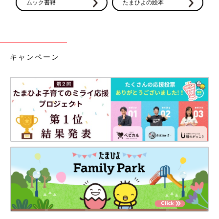
😭 私ももう少しノンカフェインで過ごそうと思います🙋‍♀️
ムック書籍
たまひよの絵本
♥
1
チ*****さん
キャンペーン
普通に飲んでます笑 1日2杯くらいなら大丈夫と聞いてるの
で！ それにノンカフェインのものはおいしくなくて💦 スト
レス溜めるくらいなら普通に飲んだ方がメンタルにもいいと
思ってます😊
💬 1
♥
0
む*****さん
コメントありがとうございます🙇‍♀️ 美味しくないの飲んで
たらストレス溜まりますよね😫チロルさんは出産後も変わ
らず飲む予定ですか？ そうですよね😭幸いノンカフェイ
ンでもまだいける！と思えてるので、我慢できなくなった
らご褒美にカフェイン入りコーヒー飲みたいと思います
🙋‍♀️✨
♥
1