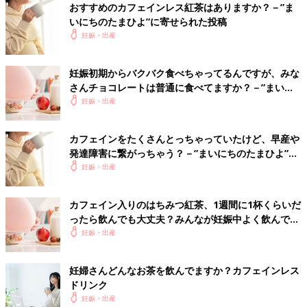
おすすめのカフェインレス紅茶はありますか？－”ま
む*****さん
いにちのたまひよ”に寄せられた投稿
妊娠・出産
コメントありがとうございます🙇‍♀️ みたいですね... 徹底ぶ
りが素晴らしいです✨ 私もコーヒー好きなのでたまにはい
いよね！って感じで飲んでます😂 妊娠期間中より気をつ
妊娠初期からバクバク食べちゃってるんですが、みな
けないといけないですね😓 ブラックガムもはいってるの
さんチョコレートは普通に食べてますか？－”まいに
ですね！何に入ってるか分からないからコーヒーぐらいい
ちのたまひよ”に寄せられた投稿
妊娠・出産
っか、が出来なくて困ります😩
♥
0
カフェインをたくさんとっちゃっていたけど、早産や
発達障害に繋がっちゃう？－”まいにちのたまひよ”に
え*****さん
寄せられた投稿
妊娠・出産
授乳が終わったり 授乳の間隔があくようになってきたら
美味しいコーヒー楽しみましょうね☺️👏🏻 好きなワッフル
カフェイン入りのはちみつ紅茶、1週間に1杯くらいだ
屋さんがあって サイフォンでコーヒー淹れてくれて お店
ったら飲んでも大丈夫？みんなが妊娠中よく飲んでる
中良い香りなんですよ〜 めっちゃ行きたいです(笑)(笑)
ものは？－"まいにちのたまひよ"に寄せられた投稿
妊娠・出産
♥
0
妊婦さんどんなお茶を飲んでますか？カフェインレス
ドリンク
む*****さん
妊娠・出産