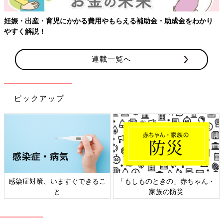
『なに休憩してるの！声かけて！腰さすって！』と、怒られて、
笑ってしまって、力が抜けてしまった（笑）」（まい）
妊娠・出産・育児にかかる費用やもらえる補助金・助成金をわかり
やすく解説！
「陣痛が痛くて夫に腰を押してもらっていたら、夫が貧血で倒れ
ました。周りの看護師さんたちが夫を介抱するのはありがたいの
連載一覧へ
ですが、私は放置状態に。私の方が辛いのに（笑）」（さわや
ま）
「個室の部屋に入院中。トイレでナプキン交換をしようとしたら
ピックアップ
持って入ることを忘れ、部屋にいる夫に『パット取って！』と、
言ったらiPad渡された…」（りーしお）
「1人目の出産の時はお産が進まず、陣痛室に約1日ほどいまし
た。まだ余裕があった頃に『ベットが硬くて辛いー』と、夫に笑
いながら言ってたら、いなくなりました。帰ってきたら薄手のマ
ットレス買って持ってきた（笑）
産院
も『マットレスを持参し
感染症対策、いますぐできるこ
「もしものときの」赤ちゃん・
た方は初めてです』と、痛いやらおかしいやらで。でも、とても
と
家族の防災
助かりました。今でもマットは自宅で使用していますが、見るた
びに出産を思い出します」（かとう）