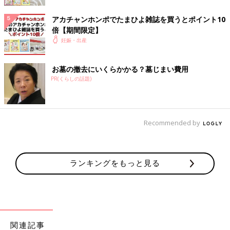
イテテとなり（笑） 臍の緒を切るのも初めてだったようで、担
アカチャンホンポでたまひよ雑誌を買うとポイント10
当医師とベテラン助産師に『そこそこそこ！』と、言われながら
倍【期間限定】
めちゃくちゃ緊張した顔で切ってくれました。こちらも新人さん
妊娠・出産
を緊張させてはいけないと、終始平然を保っていましたが、本当
はもっと叫びたかった」（ゆゆ）
お墓の撤去にいくらかかる？墓じまい費用
だって痛すぎて…お医者さんと助産師さんにごめんなさい
PR(くらしの話題)
エピソード
「分娩途中に医師から『今、赤ちゃんの頭がお母さんから出てる
Recommended by
よ。こんな機会滅多にないから触る？』と聞かれましたが、47時
間寝ておらず誘発分娩で疲れ切っており、もう眠さ限界で『そん
なのいいから早く出して！！』と、叫びました。今では触ってお
けばよかったなと後悔しています」（プリン）
ランキングをもっと見る
「3時間、分娩台でいきむもなかなか出てこない我が子。見かね
た医師が『もっと上に足を乗せて…うんたらかんたら』と、アド
バイスしてくれましたが、痛みで極限状態だった私は『あ？上っ
てどこよ！！』と八つ当たり。怒りで力がいい感じに入ったの
関連記事
か、その瞬間にずるんっと出てきました(笑)」（あんこもち）