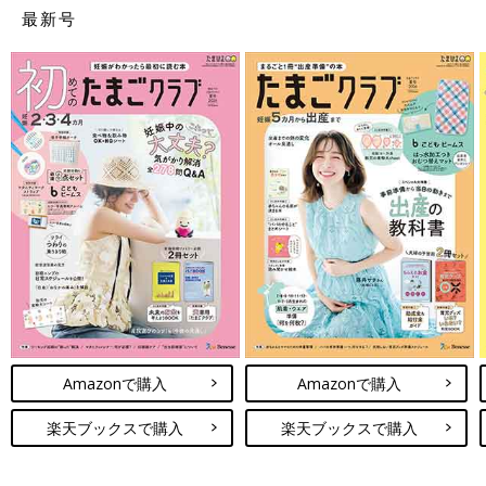
「夫の立場です。
立ち会い出産
しましたが、看護師さんの指示を
最新号
繰り返して伝えたり、一緒にいきんだりしたので出産後はこっち
の方が喉ガラガラ、全身筋肉痛に。妻は会陰切開の痛み以外はケ
ロッとしていました」（ヘッジホッグ）
出産って意外にシュールなのよ、エピソード
「助産師さんにいきみ逃しは褒められましたが、何度いきんでも
10円玉くらいしか頭が出てこない。個人的にはいきむ練習をもっ
とすべきだったと反省しつつ、手櫛で髪をとかせるくらい陣痛が
遠のき、分娩台の上で『どうしたらいいですかねぇ』と助産師さ
んと冷静に会話。最後は8人くらいの医師に囲まれて、引っ張り
出してもらいました」（reyna）
「一生懸命いきんでいる隣で、祖母が化粧なおしをしていた…」
（たまこ）
Amazonで購入
Amazonで購入
「帝王切開での出産でした。前日24時から絶食に入るので、手術
楽天ブックスで購入
楽天ブックスで購入
当日はずっと空腹。赤ちゃんが取り出されたあと、先生に（医療
的な意味で）『気分はどう？』と聞かれて『おなか空きました』