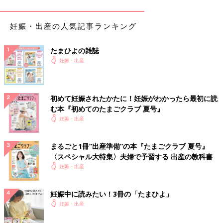
「
帝王切開
でしたが、何故かめっちゃ眠たくて途中寝てしまいま
した。不意に医師の『今から子宮開けます』という声が鮮明に聞
妊娠・出産の人気記事ランキング
こえて、はっ！と目を開いて『はい！』と、元気に返事してしま
いました。周りから、くすくすという小さな笑い声…。見学の医
たまひよの雑誌
学生さんでした。恥ずかしかった」（さちあや）
妊娠・出産
「『先にうんこが出てしまいます！』と、言ったら『それは赤ち
ゃんだから大丈夫！』と、助産師さん。いきんだら、先にうんこ
初めて妊娠されたかたに！妊娠がわかったら最初に読
がでました(笑) ちゃんと綺麗に拭いてから赤ちゃん取り出して
む本『初めてのたまごクラブ 夏号』
くれました(笑)」（たなか）
妊娠・出産
「痛みMAXの時に助産師さんに『頭出てきたよ！触る？』と聞か
れて、血が苦手だし怖いし、でも断るのも親としてダメかも…？
まるごと1冊“出産準備”の本『たまごクラブ 夏号』
という謎の焦りから触りました（笑） どうやら痛みを紛らわす
〈スペシャル大特集〉夫婦で予習する 出産の教科書
ために、助産師さんがたまに使う技だったらしい。確かに痛みで
妊娠・出産
半狂乱だったなか、気が紛れました」（なつ）
妊娠中に読みたい！3冊の「たまひよ」
「2人目の出産時、ベテラン助産師さんと新人助産師さんが担当
妊娠・出産
してくれました。研修を兼ねてのお産だったので、子宮口の確認
なども毎回新人さん→ベテランさんと2回ずつ行なわれ、何度も