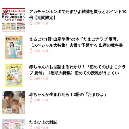
「子宮口全開から4時間もいきみ続けても出てこず、吸引分娩に
アカチャンホンポでたまひよ雑誌を買うとポイント10
なり、それでだめなら緊急帝王切開という状態に。何がなんでも
倍【期間限定】
吸引一回で出してやる！と集中しているときに、助産師さんと夫
妊娠・出産
から『頭が見えてきたよ！見える？』と、言われましたが、集中
できない！話しかけるな！という思いから『見えない！！！』
まるごと1冊“出産準備”の本『たまごクラブ 夏号』
と、叫びました」（なお）
〈スペシャル大特集〉夫婦で予習する 出産の教科書
妊娠・出産
「『足が攣りそう！』『眠い！』『痛い！』『うん◯出ちゃ
う！』と、生まれるまでずーーっと叫んでました。最初は1人し
赤ちゃんのお世話まるわかり！『初めてのひよこクラ
かいなかった助産師さんが、気付いたら3人くらいに増えてて、
ブ 夏号』〈巻頭大特集〉初めての授乳がうまくい
みんなニコニコしながら私を見てました。この妊婦は余裕だなと
く！ おっぱい・ミルクの基本と夏のトラブル 解決テ
妊娠・出産
思われたようです。私は必死でしたけどね（笑）」（ココ）
ク
「金曜日夜に陣痛が起こり約36時間かかりました。休日だったた
赤ちゃんが生まれたら！2冊の「たまひよ」
め、基本助産師さんばかりで医師がこない。『早く医者を呼べ』
妊娠・出産
と言ったり、『お金はいくらでも払うから早く解放して』と言っ
たり、知らないうちに個室にサインしてたり、
無痛分娩
に変えて
ほしくて『麻酔科医の診察受けてます』って嘘ついたり(別件で
たまひよの雑誌
診察は受けてたのですが…笑)。言葉に出さなかったけれど、助産
妊娠・出産