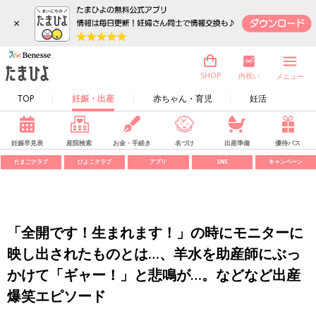
×
内祝い
SHOP
メニュー
TOP
妊娠・出産
赤ちゃん・育児
妊活
妊娠早見表
産院検索
お金・手続き
名づけ
出産準備
優待パス
たまごクラブ
ひよこクラブ
アプリ
SNS
キャンペーン
「全開です！生まれます！」の時にモニターに
映し出されたものとは…、羊水を助産師にぶっ
かけて「ギャー！」と悲鳴が…。などなど出産
爆笑エピソード