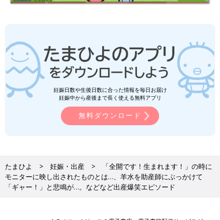
げでいい意味で力が抜けて、その後、無事出産できたので結果オ
ーライ！」（だいふく）
「緊急帝王切開となり全身麻酔で出産しました。鼻から胃管チュ
ーブが入っていて、お腹の痛みよりも鼻チューブの痛みに気を取
られ、我が子への初めての声がけが『あ、あぁ、ああ』と、カオ
ナシみたいになってしまった（笑）」（ゾロ目ママ）
「出産し、落ち着いてからカバンの中を整理していたら、茶色の
妊娠日数や生後日数に合った情報を毎日お届け
異物を発見。『なんでこんなとこから胎盤が⁉』と、思ったら数
妊娠中から産後まで長く使える無料アプリ
日前の食べかけのカヌレでした。陣痛室で食べていたのですが急
無料ダウンロード
遽、分娩台へ移動となり、食べかけのカヌレを夫がそのままカバ
ンにいれたようです。ほんと焦った」（ちゃる）
陣痛が痛すぎて、必死すぎて意味不明な言動エピソ
ード
たまひよ
妊娠・出産
「全開です！生まれます！」の時に
モニターに映し出されたものとは…、羊水を助産師にぶっかけて
「ギャー！」と悲鳴が…。などなど出産爆笑エピソード
「前駆陣痛から陣痛に切り替わる時、まだ家にいました。あまり
の痛さに大きな段ボール箱の中に入って蓋を閉めて、痛みから隠
れようとしていました。今考えると意味不明です（笑）」（き