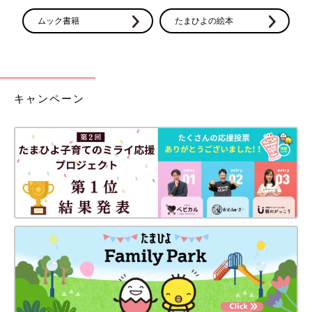
と言ったら、皆さんに笑われた（笑）」（みこりん）
ムック書籍
たまひよの絵本
「出産が思ったより痛くなかったこともあり、意外と冷静でし
た。夫が感動して号泣しているなか、私は会陰を縫ってもらいな
がら『裂けてます？』『血どのくらいでました？』『先生、聞い
てくださいよ～この間ね…』と、話しまくり、夫婦で温度差がす
キャンペーン
ごかった（笑）」（わらび）
「出産時『次、ふんばって出てこなかったら切りますね』と言わ
れ、本当に嫌だったから思いっきり踏ん張ったら出てきました。
感動で夫が号泣しているのに、『切った？切った？』と、何回も
確認をしていました。夫と一緒に感動を味わっておけば良かった
と、少し後悔があります」（ミツバチ）
「第1子は45時間かかり、夫が丸2日立ち会ってくれました。陣
痛の波が落ち着いてるとき、夫は椅子に座って読書。担当医が
『僕もその本読んだんですけど～』と、世間話が始まりました。
心の中で『こっちは長いこと陣痛に耐えてるんだけどなｗｗｗ』
と、ぼやきながら気が抜けました（笑） 呑気に読書なんてとイ
ラッとする人もいるかもしれませんが、なごやかな空気感のおか