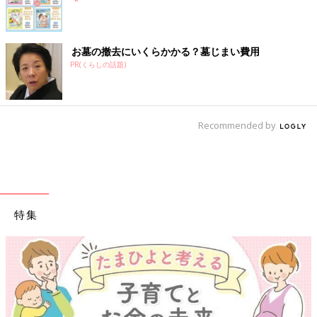
師さんが呼吸を褒めてくれるたびに『どうでもいいから！早く出
して！！』と、思っていたり。そんな出産でした（笑）」（ぴ
ろ）
お墓の撤去にいくらかかる？墓じまい費用
PR(くらしの話題)
「陣痛から子宮口全開になるまでが早すぎて、助産師さんの準備
が間に合わずバタバタ。やっとOKサインが出たので思いっきり
いきんだらバーンと破水。助産師さんに羊水を思いっきりぶっか
けてしまい、『ギャー』と悲鳴をあげていました（笑）」（さ）
Recommended by
叱られる、倒れる、などなど夫のハプニングエピソ
ード
「陣痛に耐え、さぁいきむぞって時に、助産師さんが『パパ、水
特集
水』と、私に水をあげるように指示。夫は『はい、水ですね』
と、自分で水を飲んでました。『あんたじゃない、妻さんにあげ
るんだよ！』と、助産師さんに突っ込まれてた（笑）」（まーち
ゃん）
「ラストスパートだよ！産むよ！と、いきみ始めたときのことで
す。夫が分娩台の横に用意された椅子に座ったら、助産師さんに