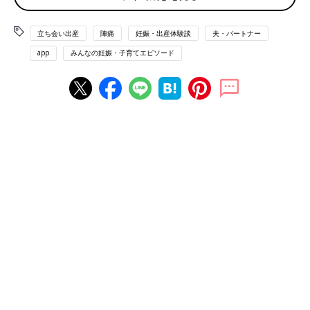
それどころじゃなーい！」（たきしゃん）
立ち会い出産
陣痛
妊娠・出産体験談
夫・パートナー
「破水から子宮口全開までが早過ぎて、分娩室の準備ができてお
らず助産師さんに『ちょっと待って』と、言われるほどでした。
app
みんなの妊娠・子育てエピソード
いざ出産となった時に『あと半分くらい』と、言われたのですが
『どこからの半分？なんの半分？』と、プチパニックに。『あと
2回くらいで生まれるよ』と言われ『もう半分出てるってこ
と？』と、頭の中がはてなだらけのなか、あっという間に出産。
痛みよりも『半分』が気になりすぎて、出産直後の一言目は『思
ったよりも正気で終わった』でした。ちなみに『半分』は謎のま
まです」（まよ）
「助産師さんに『うんちをしたいんですが』と伝えるも『それは
陣痛です』と返される。そのやりとりが半日繰り返され、痺れを
切らした助産師さんからトイレの許可をもらうも何も出ず。その
数時間後、出産するも私は未だに便意だったと信じています
（笑）」（かしま）
「喉が熱くなり、枯れた声で助産師さんに『異常がある！』と、
伝えたら『叫びすぎ』と、冷静に言われました」（ゆう）