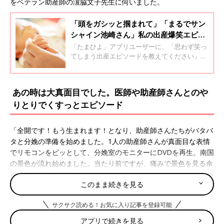
をベテラン助産師の濵脇文子先生に伺いました。
「頭をガシッと掴まれて」「まるでサン
シャイン池崎さん」私の出産爆笑エピソ
ード。出産を快楽に変える⁉ なぞのホ
「たまひよ」アプリユーザーに、「思わず笑っ
ルモン「エンドルフィン」に迫る
てしまう出産エピソードを教えてください」
と、募集したところたくさんのエピソードが届
きました。また「陣痛が遠のくタイミングが好
き」というエピソードに「それはすばらしいこ
あの時は大真面目でした。医師や助産師さんとのや
と！」と、ベテラン助産師の濵脇先生。その真
りとりでくすっとエピソード
相を解説します。
「全開です！もう生まれます！となり、助産師さんたちがバタバ
タと分娩の準備を始めました。1人の助産師さんが真面目な表情
でリモコンをピッとして、分娩室のモニターにDVDを再生。南国
の景色が流れ始めました。当たり前ですが、痛みで景色を見る余
裕なんてゼロ（笑）」（しょうママ）
このまま続きを見る
「子宮口全開となり分娩室へ。陣痛ピークの痛みに耐えるなか、
サクサク読める！お気に入り記事を登録可能
助産師さんが『好きなアーティストありますか？CDかけますよ
♪』と。リラックスしてお産に臨めるようにという配慮ですが、
アプリで続きを見る