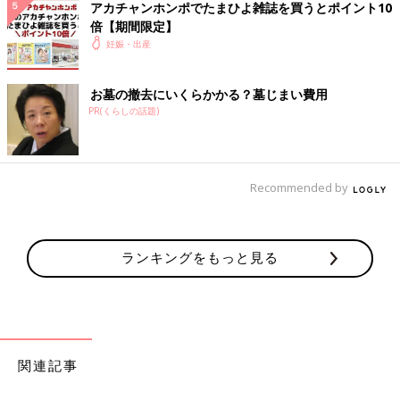
アカチャンホンポでたまひよ雑誌を買うとポイント10
♥
0
倍【期間限定】
妊娠・出産
マ*****さん
お墓の撤去にいくらかかる？墓じまい費用
PR(くらしの話題)
サロンパスなら妊娠中でも貼って大丈夫と薬剤師さんに言わ
れ、腰痛が酷い時に貼ってます！
💬 1
♥
0
Recommended by
p*****さん
サロンパス大丈夫なんですね😳 どうしても酷くて辛い時
に貼ってみます✨
ランキングをもっと見る
♥
1
関連するその他の体験談
関連記事
う*****さん