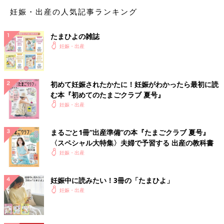
妊娠・出産の人気記事ランキング
p*****さん
沢山のご回答ありがとうございます😳 体重増えてるの
たまひよの雑誌
で、テニスボールいいかもしれません😊他の方法も試して
妊娠・出産
みます✨
♥
0
初めて妊娠されたかたに！妊娠がわかったら最初に読
む本『初めてのたまごクラブ 夏号』
妊娠・出産
さ*****さん
セルフマッサージか夫にやってもらいます💡 私は肩の前側
まるごと1冊“出産準備”の本『たまごクラブ 夏号』
摘んだり鎖骨の下押すと 楽になりやすいです。 ひどい時は
〈スペシャル大特集〉夫婦で予習する 出産の教科書
目肩腰に効くビタミンB1剤で気に 入ってるものがあるので
妊娠・出産
それを飲みます😌
💬 1
♥
1
妊娠中に読みたい！3冊の「たまひよ」
妊娠・出産
p*****さん
ビタミン剤に頼るのもありですよね😌 ありがとうござい
ます 早速試してみます✨