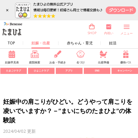
×
内祝い
SHOP
メニュー
TOP
妊娠・出産
赤ちゃん・育児
妊活
妊娠早見表
産院検索
お金・手続き
名づけ
出産準備
優待パス
たまごクラブ
ひよこクラブ
アプリ
SNS
キャンペーン
妊娠中の肩こりがひどい。どうやって肩こりを
凌いでいますか？－”まいにちのたまひよ”の体
験談
2024/04/02
更新