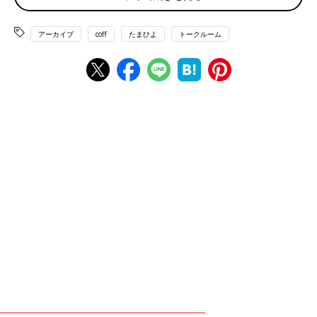
仰向けに寝て、テニスボールとかマッサージボールを背中に
当てて体重をかけると気持ちいいです😆やりすぎ、もみ返
アーカイブ
coff
たまひよ
トークルーム
しに注意！ ダルビッシュ有も愛用wせんねん灸太陽。ホッ
カイロ当てにくい場所にもシールで貼れる！
💬 3
♥
1
さ*****さん
せんねん灸太陽は地肌に貼れる直径3cmくらいのホッカイ
ロみたいなお灸です。 私は妊娠前から使ってたので、妊娠
後も気にせずホッカイロ気分で使ってましたが、お灸なの
で、気になるなら医師や鍼灸師に確認してから使った方が
いいです💦 マッサージボールも同様に妊娠中は使い方に気
をつけた方がいいかもしれません💦
♥
0
さ*****さん
アリナミンEXとかのビタミン剤も私はよく効きました
♥
0