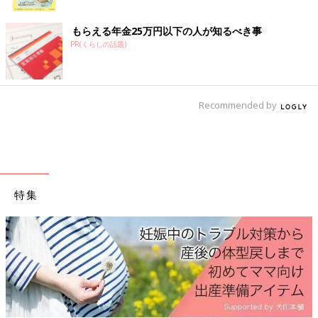
でもしこの痛みが.....
ク
＜続きはアプリから＞
もらえる年金25万円以下の人が知るべき事
💬 12
♥
5
PR(くらしの話題)
だ*****さん
産婦人科で肩凝り相談したら、ピップエレキバンなら妊娠中貼っ
Recommended by
ても良いと言われて買ってみた。効きますように🙏.....
＜続きはアプリから＞
💬 6
♥
23
同じ出産予定月の妊婦さんの体験談や質問が読める
特集
「まいにちのたまひよ」アプリ