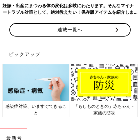
妊娠・出産にまつわる体の変化は多岐にわたります。そんなマイナ
ートラブル対策として、絶対教えたい！保存版アイテムを紹介しま
す。
連載一覧へ
＼月間投稿数80万件以上／ 同じ出産予定月の妊婦さん同士で情
ピックアップ
報交換できる同期ルームと、先輩ママの知恵を借りられる「グッ
ズ」や「お金」「出産レポート」などのカテゴリルームの２種類
をご用意♪
無料公式アプリをダウンロード ＞
※上記の投稿は、アプリ「まいにちのたまひよ」ルームに投稿されたものから引用
しており、アイコン画像やユーザ名など一部編集しています。
感染症対策、いますぐできるこ
「もしものときの」赤ちゃん・
と
家族の防災
最新号