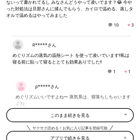
ないって書かれてるし みなさんどうやって凌いでます？😂 今や
った対処法は旦那さんに揉んでもらう、カイロで温める、蒸しタ
オルで温めるはやってみました
💬 10
♥
3
R*****さん
めぐりズムの蒸気の温熱シート を使って凌いでいます‼︎私は
寝る前に貼って寝るととても効果ありでした‼︎
💬 1
♥
1
p*****さん
めぐリズムいいですよね〜 蒸気系は、寝落ちしちゃいます
よね
♥
0
このまま続きを見る
サクサク読める！お気に入り記事を登録可能
さ****さん
アプリで続きを見る