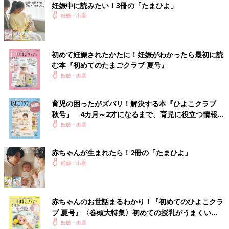
皆さん妊娠中の肩こりどうされてますか🥹？妊娠前はダルくなる
妊娠中に読みたい！3冊の「たまひよ」
とすぐロキソニンテープ貼ってたんですけど、さすがに今はダメ
妊娠・出産
な気がするし😂ホットアイマスクとか肩温めるの買ってみたけ
ど、全然効きません😭！！.....
＜続きはアプリから＞
初めて妊娠されたかたに！妊娠がわかったら最初に読
む本『初めてのたまごクラブ 夏号』
💬 14
♥
1
妊娠・出産
さ*****さん
育児の困ったがズバリ！解決する本『ひよこクラブ
寝違えてしまって肩が痛い…😭妊娠前ならサロンパスとかトクホ
秋号』 4カ月～2才になるまで、育児に役立つ情報が
ン貼ったけど、今はただ耐えるしかなく😭まぁいつか治るよね
いっぱい！
妊娠・出産
😭.....
＜続きはアプリから＞
赤ちゃんが生まれたら！2冊の「たまひよ」
💬 5
♥
4
妊娠・出産
K*****さん
右お尻、骨盤がめちゃ痛い。歩いたり重心かけると痛過ぎて泣け
赤ちゃんのお世話まるわかり！『初めてのひよこクラ
てくる、同じお悩みの人いますかー？😢今日はホッカイロで温め
ブ 夏号』〈巻頭大特集〉初めての授乳がうまくい
てみたけどあまり変わらず。。湿布も貼れないし、何より出産ま
く！ おっぱい・ミルクの基本と夏のトラブル 解決テ
妊娠・出産